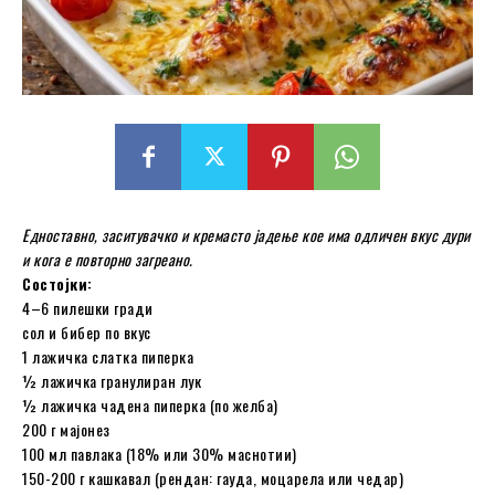
Едноставно, заситувачко и кремасто јадење кое има одличен вкус дури
и кога е повторно загреано.
Состојки:
4–6 пилешки гради
сол и бибер по вкус
1 лажичка слатка пиперка
½ лажичка гранулиран лук
½ лажичка чадена пиперка (по желба)
200 г мајонез
100 мл павлака (18% или 30% маснотии)
150-200 г кашкавал (рендан: гауда, моцарела или чедар)