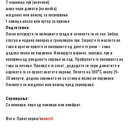
2 чешниња лук (исечени)
шака чери домати (по желба)
магдонос или власец за посипување
1 лажица масло или путер за пржење
Подготовка:
Лесно исчукајте ги пилешките гради и зачинете ги со сол, бибер,
слатка и чадена пиперка и гранулиран лук. Загрејте го маслото во
тава и кратко пржете го пилешкото од двете страни – само
додека лесно не порумени. Измешајте мајонез, павлака, лук и
половина од ренданото сирење во сад. Префрлете го пилешкото во
тава за печење. Прелијте го сосот, додадете ги чери доматите и
наросете го со преостанатото сирење. Печете на 180°C околу 25-
30 минути, додека сирењето не се стопи и малку не порумени.
Посипете со магдонос или власец пред сервирање.
Сервирање:
Со компири, пире од компири или помфрит.
Фото: Принтскрин/
novosti