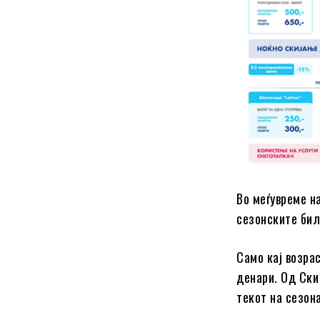
Во меѓувреме н
сезонските бил
Само кај возра
денари. Од Ски
текот на сезон