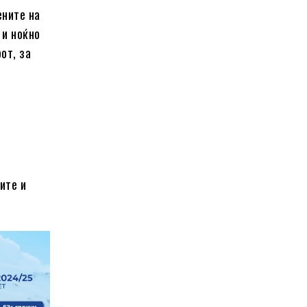
ените на
 и ноќно
от, за
ите и