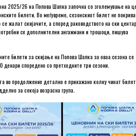
она 2025/26 на Попова Шапка започна со зголемување на ц
онските билети. Во меѓувреме, сезонскиот билет не покрива
о се жалат скијачите, а според раководството на ски центар
потребни се дополнителни ангажмани и трошоци, пишува
ните билети за скијање на Попова Шапка за оваа сезона се
00 денари споредено со претходните три сезони.
та во продолжение детално е прикажано колку чинат билет
дделно за секоја возрасна група.