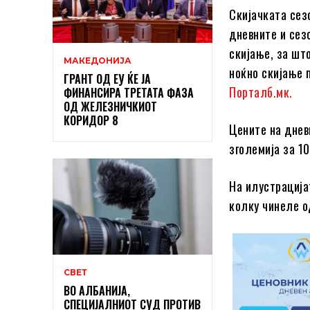
Скијачката сез
дневните и сез
скијање, за шт
МАКЕДОНИЈА
ноќно скијање 
ГРАНТ ОД ЕУ ЌЕ ЈА
Порталб.мк.
ФИНАНСИРА ТРЕТАТА ФАЗА
ОД ЖЕЛЕЗНИЧКИОТ
КОРИДОР 8
Цените на днев
зголемија за 1
На илустрација
колку чинеле о
СВЕТ
ВО АЛБАНИЈА,
СПЕЦИЈАЛНИОТ СУД ПРОТИВ