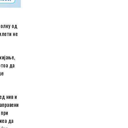
колку од
илети не
кијање,
отоа да
ше
ед нив и
направени
 при
жеа да