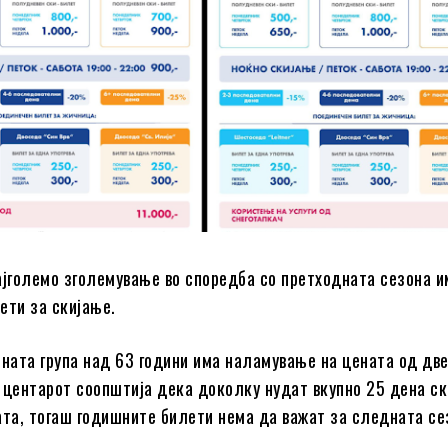
ајголемо зголемување во споредба со претходната сезона и
ети за скијање.
сната група над 63 години има наламување на цената од дв
 центарот соопштија дека доколку нудат вкупно 25 дена ск
ата, тогаш годишните билети нема да важат за следната се