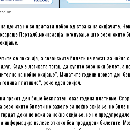
алб.мк
на ценита не се прифати добро од страна на скијачите. Не
зговараше Порталб.мкизразија негодување што сезонските б
 скијање.
етите се покачија, а сезонските билети не важат за ноќно с
 друг. Каде е логиката тогаш да купите сезонски билет, а п
ително за ноќно скијање“, Минатите години првиот ден бе
а година плативме“, рече еден скијач.
ни првиот ден беше бесплатен, оваа година плативме. Спор
а сезонските билети не важеле за ноќно скијање, но биле 
 тврдат дека не важи за ноќно скијање, не не предупредиле
аа информација излезе откако беа продадени билетите. Мо