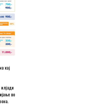
ма кај
е илјади
ијање во
зона.