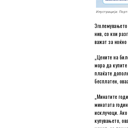
Илустрација: Порт
Зголемувањето 
нив, со кои ра
важат за ноќно
„Цените на бил
мора да купите
плаќате дополн
бесплатен, ова
„Минатите годи
минатата годин
исклучоци. Ако
купувањето, ов