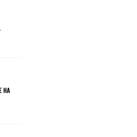
А
Е НА