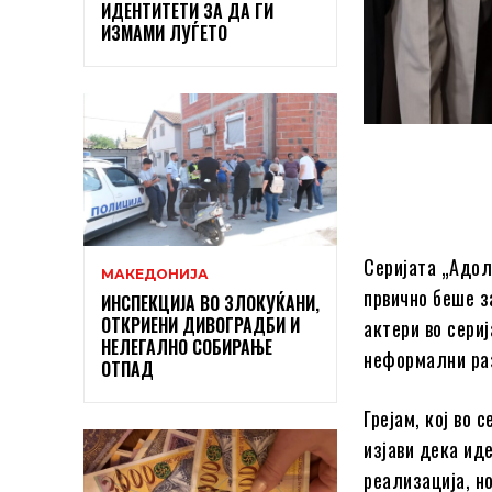
ИДЕНТИТЕТИ ЗА ДА ГИ
ИЗМАМИ ЛУЃЕТО
Серијата „Адол
МАКЕДОНИЈА
првично беше з
ИНСПЕКЦИЈА ВО ЗЛОКУЌАНИ,
ОТКРИЕНИ ДИВОГРАДБИ И
актери во сери
НЕЛЕГАЛНО СОБИРАЊЕ
неформални раз
ОТПАД
Грејам, кој во 
изјави дека иде
реализација, н