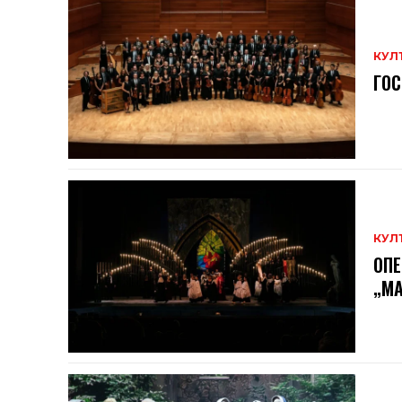
КУЛ
ГОС
КУЛ
ОПЕ
„МА