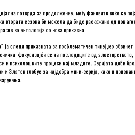
ијална потврда за продолжение, меѓу фановите веќе се пој
а втората сезона би можела да биде раскажана од нов аго
расне во антологија со нова приказна.
“ ја следи приказната за проблематичен тинејџер обвинет 
ченичка, фокусирајќи се на последиците од злосторството,
си и психолошките процеси кај младите. Серијата доби бро
ои и Златен глобус за најдобра мини-серија, како и признан
варувања.