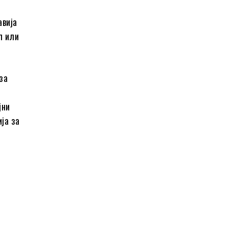
авија
л или
за
јни
ија за