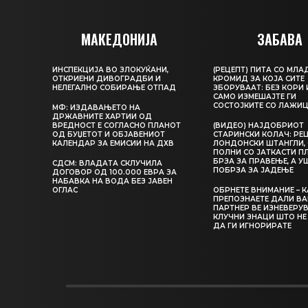
МАКЕДОНИЈА
ЗАБАВА
ИНСПЕКЦИЈА ВО ЗЛОКУЌАНИ,
(РЕЦЕПТ) ПИТА СО МЛА
ОТКРИЕНИ ДИВОГРАДБИ И
КРОМИД ЗА КОЈА СИТЕ
НЕЛЕГАЛНО СОБИРАЊЕ ОТПАД
ЗБОРУВААТ: БЕЗ КОРИ 
САМО ИЗМЕШАЈТЕ ГИ
СОСТОЈКИТЕ СО ЛАЖИ
МФ: ИЗДАВАЊЕТО НА
ДРЖАВНИТЕ ХАРТИИ ОД
ВРЕДНОСТ Е СОГЛАСНО ПЛАНОТ
(ВИДЕО) НАЈДОБРИОТ
ОД БУЏЕТОТ И ОБЈАВЕНИОТ
СТАРИНСКИ КОЛАЧ: РЕЦ
КАЛЕНДАР ЗА ЕМИСИИ НА ДХВ
ЛОНДОНСКИ ШТАНГЛИ, 
ПОЛНИ СО ЈАТКАСТИ П
БРЗА ЗА ПРАВЕЊЕ, А У
СДСМ: ВЛАДАТА СКЛУЧИЛА
ПОБРЗА ЗА ЈАДЕЊЕ
ДОГОВОР ОД 100.000 ЕВРА ЗА
НАБАВКА НА ВОДА БЕЗ ЈАВЕН
ОГЛАС
ОБРНЕТЕ ВНИМАНИЕ – 
ПРЕПОЗНАЕТЕ ДАЛИ В
ПАРТНЕР ВЕ ИЗНЕВЕРУВ
КЛУЧНИ ЗНАЦИ ШТО НЕ
ДА ГИ ИГНОРИРАТЕ