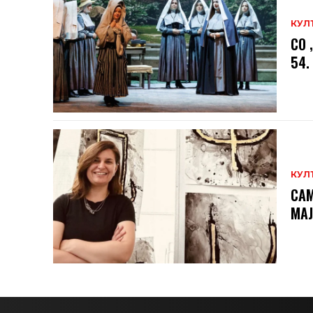
КУЛ
СО 
54.
КУЛ
САМ
МAЈ