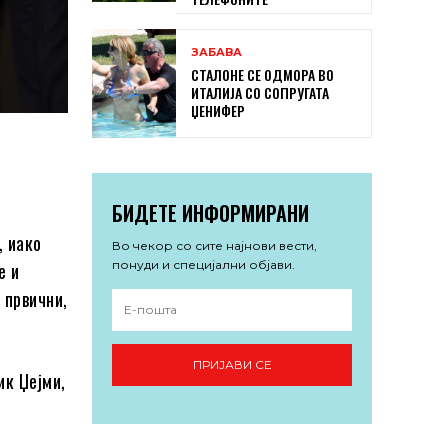
ЗАБАВА
СТАЛОНЕ СЕ ОДМОРА ВО
ИТАЛИЈА СО СОПРУГАТА
ЏЕНИФЕР
БИДЕТЕ ИНФОРМИРАНИ
, иако
Во чекор со сите најнови вести,
понуди и специјални објави.
е и
 првични,
ПРИЈАВИ СЕ
ик Џејми,
о