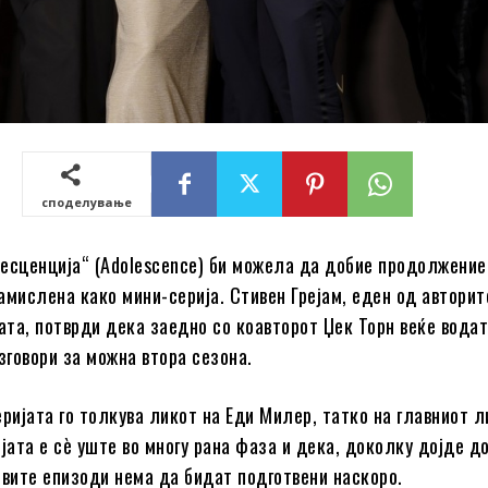
споделување
есценција“ (Adolescence) би можела да добие продолжение
амислена како мини-серија. Стивен Грејам, еден од авторит
јата, потврди дека заедно со коавторот Џек Торн веќе водат
говори за можна втора сезона.
серијата го толкува ликот на Еди Милер, татко на главниот л
јата е сè уште во многу рана фаза и дека, доколку дојде д
овите епизоди нема да бидат подготвени наскоро.