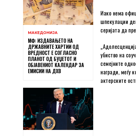
Иако нема офиц
шпекулации дек
серијата да пре
МАКЕДОНИЈА
МФ: ИЗДАВАЊЕТО НА
„Адолесценција
ДРЖАВНИТЕ ХАРТИИ ОД
ВРЕДНОСТ Е СОГЛАСНО
убиство на соу
ПЛАНОТ ОД БУЏЕТОТ И
семејните одно
ОБЈАВЕНИОТ КАЛЕНДАР ЗА
ЕМИСИИ НА ДХВ
награди, меѓу к
актерските ост