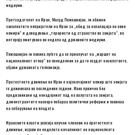
медиуми.
Претседателот на Иран, Масуд Пежешкијан, ги обвини
заколнатите непријатели на Иран за „обид за ескалација на овие
немири“ и доведување „терористи од странство во земјата“, во
интервју емитувано во недела од државните медиуми.
Пежешкијан ги повика луѓето да се приклучат на „маршот на
националниот отпор“ во понеделник за да го осудат насилството,
објави државната телевизија.
Протестното движење во Иран е најзначајниот немир што земјата
го доживеала во последниве години. Иако првично беа
предизвикани од ненадејниот пад на валутата на земјата,
демонстрантите наскоро побараа политички реформи и повикаа
на соборување на владата.
Иранските власти уапсија клучни членови на протестното
движење, изјави во неделата началникот на националната