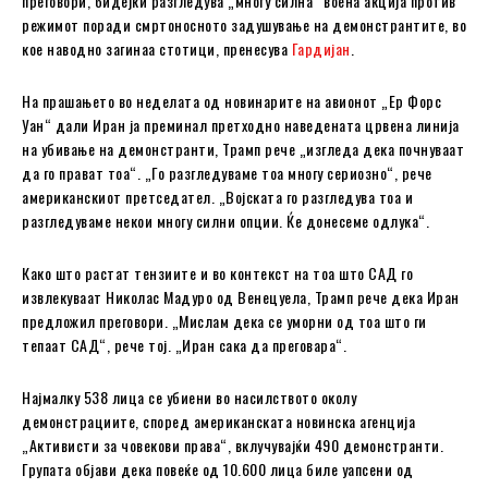
преговори, бидејќи разгледува „многу силна“ воена акција против
режимот поради смртоносното задушување на демонстрантите, во
кое наводно загинаа стотици, пренесува
Гардијан
.
На прашањето во неделата од новинарите на авионот „Ер Форс
Уан“ дали Иран ја преминал претходно наведената црвена линија
на убивање на демонстранти, Трамп рече „изгледа дека почнуваат
да го прават тоа“. „Го разгледуваме тоа многу сериозно“, рече
американскиот претседател. „Војската го разгледува тоа и
разгледуваме некои многу силни опции. Ќе донесеме одлука“.
Како што растат тензиите и во контекст на тоа што САД го
извлекуваат Николас Мадуро од Венецуела, Трамп рече дека Иран
предложил преговори. „Мислам дека се уморни од тоа што ги
тепаат САД“, рече тој. „Иран сака да преговара“.
Најмалку 538 лица се убиени во насилството околу
демонстрациите, според американската новинска агенција
„Активисти за човекови права“, вклучувајќи 490 демонстранти.
Групата објави дека повеќе од 10.600 лица биле уапсени од