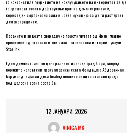
го искористиле покритието на исклучувањето на интернетот за да
го прошират своето дејствување против демонстрантите,
користејќи смртоносна сила и боева муниција за да ги растераат
демонстрациите.
Пораките и видеата спорадично пристигнуваат од Иран, главно
пренесени од активисти кои имаат сателитски интернет услуги
Starlink.
Еден демонстрант во централниот ирански град Сари, според
пораките испратени преку американската фондација Абдорахман
Боруманд, изјавил дека безбедносните сили го ставиле градот
под целосна воена состојба.
12 ЈАНУАРИ, 2026
VINICA MK