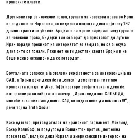
иранските власти.
Друг монитор за човекови права, групата за човекови права во Иран
со седиште во Норвешка, во неделата соопшти дека најмалку 192
демонстранти се убиени. Бројките на жртви варираат меѓу групите
за човекови права, бидејќи тие се борат да пристапат до луѓе во
Иран поради прекинот на интернетот во земјата, но се очекува
дека сите се помали. Режимот не ги достави своите бројки и не
беше можно независно да се потврдат.
Бруталната репресија ја зголеми веројатноста за интервенција на
САД, а Трамп рече дека ќе ги „спаси“ демонстрантите ако
иранската влада ги убие. Тој ја повтори својата закана дека ќе
интервенира во саботата навечер. „Иран гледа кон СЛОБОДА,
можеби како никогаш досега. САД се подготвени да помогнат!!!“,
рече тој на Truth Social.
Како одговор, претседателот на иранскиот парламент, Мохамед
Бакер Калибаф, го предупреди Вашингтон против „погрешна
пресметка“, велејќи дека Израел и американските интереси на