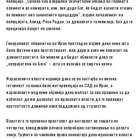
полиција. „Синоќа беа извршени значителни апсења на главните
елементи во немирите, кои, ако даде Бог, ќе бидат казнети откако
ќе поминат низ законските процедури“, изјави началникот на
полицијата, Ахмад-Реза Радан, за државната телевизија, без да го
прецизира бројот на уапсени.
Генералниот обвинител на Иран претходно изјави дека оние што
биле фатени како протестираат, или дури и како им помагаат на
демонстрантите, би можеле да бидат обвинети дека се
„непријатели на Бога“ – што се казнува со смртна казна.
Израелските власти изјавија дека се во состојба на висока
готовност за каква било интервенција на САД во Иран, а
израелските медиуми објавија дека молчат за ова прашање за да
избегнат да им дозволат на иранските власти да го прикажат
протестното движење како поддржано од странство.
Властите го прекинаа пристапот до интернет во земјата во
четврток, воведувајќи речиси непробојно затемнување на целата
земја. Групите за човекови права соопштија дека иранските власти