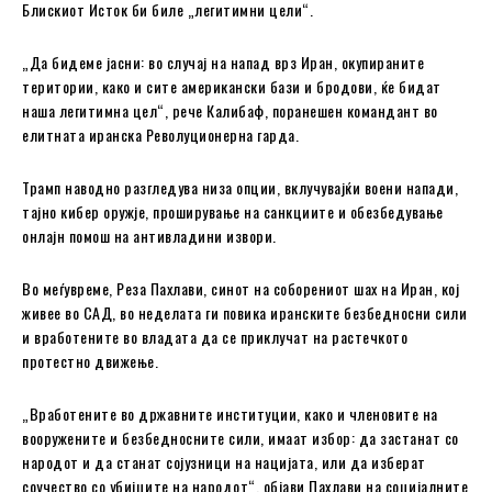
Блискиот Исток би биле „легитимни цели“.
„Да бидеме јасни: во случај на напад врз Иран, окупираните
територии, како и сите американски бази и бродови, ќе бидат
наша легитимна цел“, рече Калибаф, поранешен командант во
елитната иранска Револуционерна гарда.
Трамп наводно разгледува низа опции, вклучувајќи воени напади,
тајно кибер оружје, проширување на санкциите и обезбедување
онлајн помош на антивладини извори.
Во меѓувреме, Реза Пахлави, синот на соборениот шах на Иран, кој
живее во САД, во неделата ги повика иранските безбедносни сили
и вработените во владата да се приклучат на растечкото
протестно движење.
„Вработените во државните институции, како и членовите на
вооружените и безбедносните сили, имаат избор: да застанат со
народот и да станат сојузници на нацијата, или да изберат
соучество со убијците на народот“, објави Пахлави на социјалните