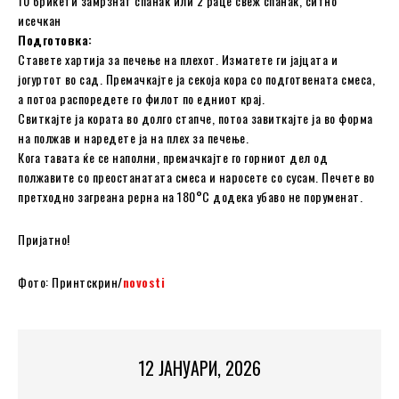
10 брикети замрзнат спанаќ или 2 раце свеж спанаќ, ситно
исечкан
Подготовка:
Ставете хартија за печење на плехот. Изматете ги јајцата и
јогуртот во сад. Премачкајте ја секоја кора со подготвената смеса,
а потоа распоредете го филот по едниот крај.
Свиткајте ја кората во долго стапче, потоа завиткајте ја во форма
на полжав и наредете ја на плех за печење.
Кога тавата ќе се наполни, премачкајте го горниот дел од
полжавите со преостанатата смеса и наросете со сусам. Печете во
претходно загреана рерна на 180°C додека убаво не поруменат.
Пријатно!
Фото: Принтскрин/
novosti
12 ЈАНУАРИ, 2026