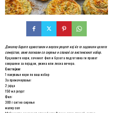
Доколку барате едноставен и вкусен рецепт кој ќе го задоволи целото
семејство, овие полжави со сирење и спанаќ се вистинскиот избор.
Крцкавите кори, сочниот фил и брзата подготовка ги прават
совршени за појадок, ужина или лесна вечера.
Состојки:
1 пакување кори по ваш избор
За премачкување:
2 јајца
150 мл јогурт
Фил:
300 г ситно сирење
малку сол