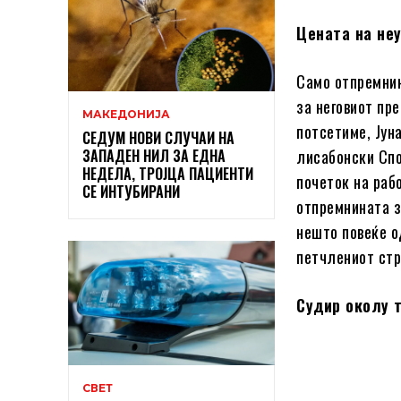
Цената на не
Само отпремнин
за неговиот пр
МАКЕДОНИЈА
потсетиме, Јун
СЕДУМ НОВИ СЛУЧАИ НА
ЗАПАДЕН НИЛ ЗА ЕДНА
лисабонски Спо
НЕДЕЛА, ТРОЈЦА ПАЦИЕНТИ
почеток на раб
СЕ ИНТУБИРАНИ
отпремнината з
нешто повеќе о
петчлениот стр
Судир околу 
СВЕТ