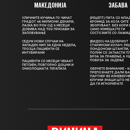
МАКЕДОНИЈА
ЗАБАВА
УЛИЧНИТЕ КУЧИЊА ГО ЧИНАТ
(РЕЦЕПТ) ПИТА СО МЛА
ГРАДОТ 46 МИЛИОНИ ДЕНАРИ,
КРОМИД ЗА КОЈА СИТЕ
ЛАЈКА ВО РОК ОД 6 МЕСЕЦИ
ЗБОРУВААТ: БЕЗ КОРИ 
ДОБИВА НАД 700 ПРИЈАВИ ЗА
САМО ИЗМЕШАЈТЕ ГИ
ЗАЛОВУВАЊЕ
СОСТОЈКИТЕ СО ЛАЖИ
СЕДУМ НОВИ СЛУЧАИ НА
(ВИДЕО) НАЈДОБРИОТ
ЗАПАДЕН НИЛ ЗА ЕДНА НЕДЕЛА,
СТАРИНСКИ КОЛАЧ: РЕЦ
ТРОЈЦА ПАЦИЕНТИ СЕ
ЛОНДОНСКИ ШТАНГЛИ, 
ИНТУБИРАНИ
ПОЛНИ СО ЈАТКАСТИ П
БРЗА ЗА ПРАВЕЊЕ, А У
ПОБРЗА ЗА ЈАДЕЊЕ
ПАЦИЕНТИ СО МЕСЕЦИ ЧЕКААТ
ПЕТСКЕН, ПОВТОРНО ДОЦНИ И
ОНКОЛОШКАТА ТЕРАПИЈА
ОБРНЕТЕ ВНИМАНИЕ – 
ПРЕПОЗНАЕТЕ ДАЛИ В
ПАРТНЕР ВЕ ИЗНЕВЕРУВ
КЛУЧНИ ЗНАЦИ ШТО НЕ
ДА ГИ ИГНОРИРАТЕ