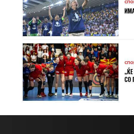
СПО
ИМА
СПО
„ЌЕ
СО 