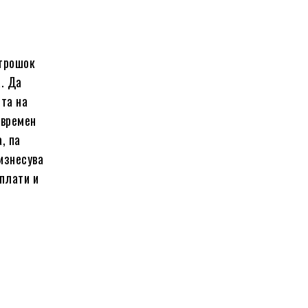
 трошок
а. Да
ета на
двремен
, па
 изнесува
сплати и