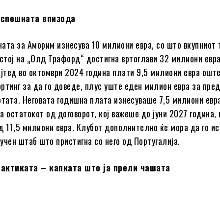
успешната епизода
ата за Аморим изнесува 10 милиони евра, со што вкупниот
естој на „Олд Трафорд“ достигна вртоглави 32 милиони евр
ајтед во октомври 2024 година плати 9,5 милиони евра ошт
ртинг за да го доведе, плус уште еден милион евра за пре
отата. Неговата годишна плата изнесуваше 7,5 милиони евра
а остатокот од договорот, кој важеше до јуни 2027 година,
д 11,5 милиони евра. Клубот дополнително ќе мора да го и
учен штаб што пристигна со него од Португалија.
тактиката – капката што ја прели чашата