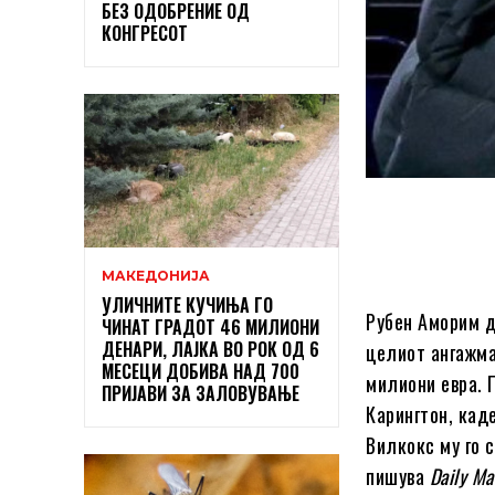
БЕЗ ОДОБРЕНИЕ ОД
КОНГРЕСОТ
МАКЕДОНИЈА
УЛИЧНИТЕ КУЧИЊА ГО
Рубен Аморим д
ЧИНАТ ГРАДОТ 46 МИЛИОНИ
ДЕНАРИ, ЛАЈКА ВО РОК ОД 6
целиот ангажма
МЕСЕЦИ ДОБИВА НАД 700
милиони евра. 
ПРИЈАВИ ЗА ЗАЛОВУВАЊЕ
Карингтон, кад
Вилкокс му го 
пишува
Daily Ma