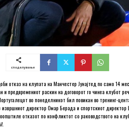
споделување
оби отказ на клупата на Манчестер Јунајтед по само 14 мес
н и предвремениот раскин на договорот го чинеа клубот ре
Португалецот во понеделникот бил повикан во тренинг-цент
е извршниот директор Омар Берада и спортскиот директор 
соопштиле отказот по конфликтот со раководството на клу
il
.