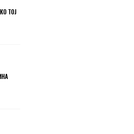
КО ТОЈ
ИНА