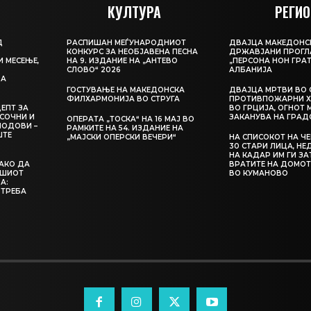
КУЛТУРА
РЕГИО
Д
РАСПИШАН МЕЃУНАРОДНИОТ
ДВАЈЦА МАКЕДОНС
КОНКУРС ЗА НЕОБЈАВЕНА ПЕСНА
ДРЖАВЈАНИ ПРОГЛ
И МЕСЕЊЕ,
НА 9. ИЗДАНИЕ НА „АНТЕВО
„ПЕРСОНА НОН ГРАТ
СЛОВО“ 2026
АЛБАНИЈА
ЦА
ГОСТУВАЊЕ НА МАКЕДОНСКА
ДВАЈЦА МРТВИ ВО 
ФИЛХАРМОНИЈА ВО СТРУГА
ПРОТИВПОЖАРНИ Х
ЕПТ ЗА
ВО ГРЦИЈА, ОГНОТ 
СОЧНИ И
ЗАКАНУВА НА ГРАД
ОПЕРАТА „ТОСКА“ НА 16 МАЈ ВО
ЛОДОВИ –
РАМКИТЕ НА 54. ИЗДАНИЕ НА
ШТЕ
„МАЈСКИ ОПЕРСКИ ВЕЧЕРИ“
НА СПИСОКОТ НА Ч
30 СТАРИ ЛИЦА, Н
НА КАДАР ИМ ГИ З
КАКО ДА
ВРАТИТЕ НА ДОМОТ
АШИОТ
ВО КУМАНОВО
А:
 ТРЕБА