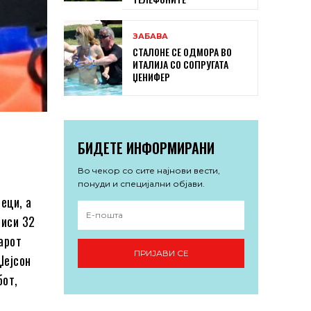
ЗАБАВА
СТАЛОНЕ СЕ ОДМОРА ВО
ИТАЛИЈА СО СОПРУГАТА
ЏЕНИФЕР
БИДЕТЕ ИНФОРМИРАНИ
Во чекор со сите најнови вести,
понуди и специјални објави.
еци, а
чиси 32
арот
ПРИЈАВИ СЕ
Џејсон
бот,