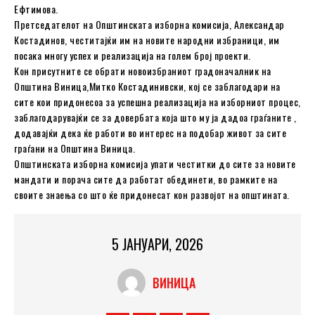
Ефтимова.
Претседателот на Општинската изборна комисија, Александар
Костадинов, честитајќи им на новите народни избраници, им
посака многу успех и реализација на голем број проекти.
Кон присутните се обрати новоизбраниот градоначалник на
Општина Виница,Митко Костадинивски, кој се заблагодари на
сите кои придонесоа за успешна реализација на изборниот процес,
заблагодарувајќи се за довербата која што му ја дадоа граѓаните ,
додавајќи дека ќе работи во интерес на подобар живот за сите
граѓани на Општина Виница.
Општинската изборна комисија упати честитки до сите за новите
мандати и порача сите да работат обединети, во рамките на
своите знаења со што ќе придонесат кон развојот на општината.
5 ЈАНУАРИ, 2026
ВИНИЦА