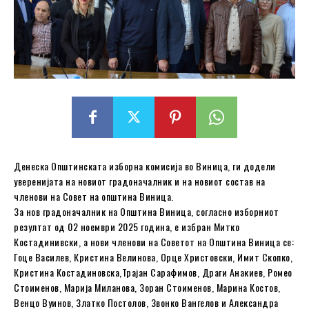
Денеска Општинската изборна комисија во Виница, ги додели
уверенијата на новиот градоначалник и на новиот состав на
членови на Совет на општина Виница.
За нов градоначалник на Општина Виница, согласно изборниот
резултат од 02 ноември 2025 година, е избран Митко
Костадинивски, а нови членови на Советот на Општина Виница се:
Гоце Василев, Кристина Велинова, Орце Христовски, Имит Скопко,
Кристина Костадиновска,Трајан Сарафимов, Драги Анакиев, Ромео
Стоименов, Марија Миланова, Зоран Стоименов, Марина Костов,
Венцо Вуинов, Златко Постолов, Звонко Вангелов и Александра