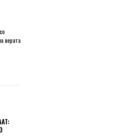
со
на верата
ААТ:
О