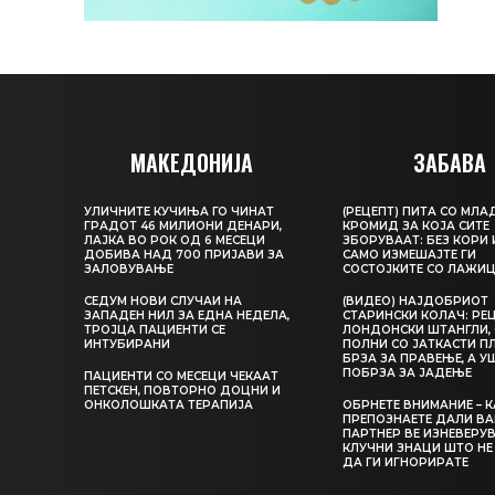
МАКЕДОНИЈА
ЗАБАВА
УЛИЧНИТЕ КУЧИЊА ГО ЧИНАТ
(РЕЦЕПТ) ПИТА СО МЛА
ГРАДОТ 46 МИЛИОНИ ДЕНАРИ,
КРОМИД ЗА КОЈА СИТЕ
ЛАЈКА ВО РОК ОД 6 МЕСЕЦИ
ЗБОРУВААТ: БЕЗ КОРИ 
ДОБИВА НАД 700 ПРИЈАВИ ЗА
САМО ИЗМЕШАЈТЕ ГИ
ЗАЛОВУВАЊЕ
СОСТОЈКИТЕ СО ЛАЖИ
СЕДУМ НОВИ СЛУЧАИ НА
(ВИДЕО) НАЈДОБРИОТ
ЗАПАДЕН НИЛ ЗА ЕДНА НЕДЕЛА,
СТАРИНСКИ КОЛАЧ: РЕЦ
ТРОЈЦА ПАЦИЕНТИ СЕ
ЛОНДОНСКИ ШТАНГЛИ, 
ИНТУБИРАНИ
ПОЛНИ СО ЈАТКАСТИ П
БРЗА ЗА ПРАВЕЊЕ, А У
ПОБРЗА ЗА ЈАДЕЊЕ
ПАЦИЕНТИ СО МЕСЕЦИ ЧЕКААТ
ПЕТСКЕН, ПОВТОРНО ДОЦНИ И
ОНКОЛОШКАТА ТЕРАПИЈА
ОБРНЕТЕ ВНИМАНИЕ – 
ПРЕПОЗНАЕТЕ ДАЛИ В
ПАРТНЕР ВЕ ИЗНЕВЕРУВ
КЛУЧНИ ЗНАЦИ ШТО НЕ
ДА ГИ ИГНОРИРАТЕ