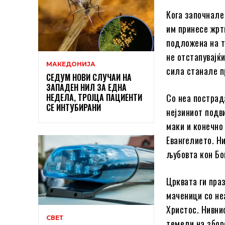
Кога започнале 
им принесе жрт
подложена на т
не отстапувајќ
МАКЕДОНИЈА
сила станале п
СЕДУМ НОВИ СЛУЧАИ НА
ЗАПАДЕН НИЛ ЗА ЕДНА
НЕДЕЛА, ТРОЈЦА ПАЦИЕНТИ
Со неа пострад
СЕ ИНТУБИРАНИ
нејзиниот подв
маки и конечно
Евангелието. Н
љубовта кон Бог
Црквата ги пра
маченици со не
Христос. Нивни
СВЕТ
темели на зборо