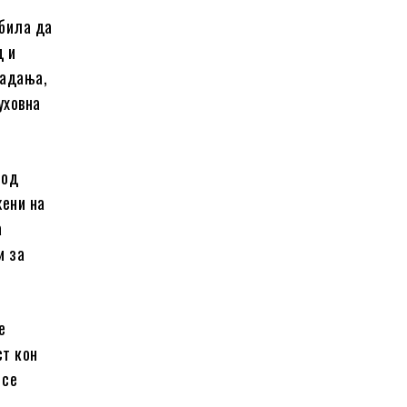
дбила да
д и
радања,
уховна
 од
жени на
а
и за
е
ст кон
 се