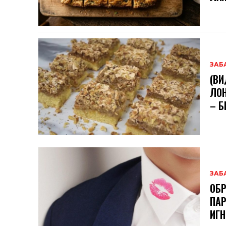
ЗАБ
(ВИ
ЛОН
– Б
ЗАБ
ОБР
ПАР
ИГН