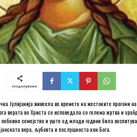
споделување
чка Јулијанија живеела во времето на жестоките прогони на
ога верата во Христа се исповедала со голема жртва и храб
 побожно семејство и уште од млади години била воспитува
ијанската вера, љубовта и послушноста кон Бога.