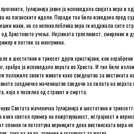
прогоните, Јулијанија јавно ја исповедала својата вера и о
ва на паганските идоли. Поради тоа била изведена пред су
ешки маки, но со непоколеблива вера ги издржала сите ст
и од Христовото учење. Нејзината трпеливост, смирение и д
ример и поттик за многумина.
але и шестотини и триесет други христијани, кои охрабрени
иг, храбро ја исповедале верата во Христа. И тие биле изло
 ги положиле своите животи како сведоштво за вистината н
ивното заедничко мачеништво сведочи за силата на верата 
а, која е посилна од стравот и смртта.
знува Светата маченичка Јулијанија и шестотини и триесетт
а како светол пример на пожртвуваност, истрајност и верно
от спомен ги потсетува верниците дека вистинската вера не
ви, туку на дела, трпение и готовност за жртва.