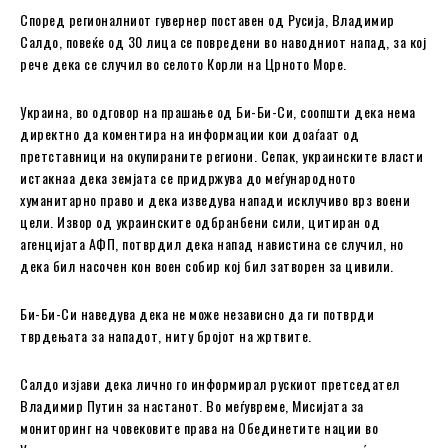
Според регионалниот гувернер поставен од Русија, Владимир
Салдо, повеќе од 30 лица се повредени во наводниот напад, за кој
рече дека се случил во селото Корли на Црното Море.
Украина, во одговор на прашање од Би-Би-Си, соопшти дека нема
директно да коментира на информации кои доаѓаат од
претставници на окупираните региони. Сепак, украинските власти
истакнаа дека земјата се придржува до меѓународното
хуманитарно право и дека изведува напади исклучиво врз воени
цели. Извор од украинските одбранбени сили, цитиран од
агенцијата АФП, потврдил дека напад навистина се случил, но
дека бил насочен кон воен собир кој бил затворен за цивили.
Би-Би-Си наведува дека не може независно да ги потврди
тврдењата за нападот, ниту бројот на жртвите.
Салдо изјави дека лично го информирал рускиот претседател
Владимир Путин за настанот. Во меѓувреме, Мисијата за
мониторинг на човековите права на Обединетите нации во