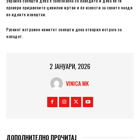
Украина соопшти дека е запознаена со наводите и дека ќе ги
провери пријавените цивилни жртви и ќе извести за своите наоди
во идните извештаи.
Рускиот истражен комитет соопшти дека отворил истрага за
нападот.
2 ЈАНУАРИ, 2026
VINICA MK
ДОПОЛНИТЕЛНО ПРОЧИТАЈ