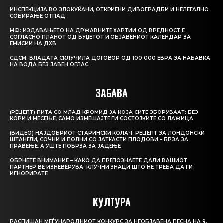
ИНСПЕКЦИЈА ВО ЗЛОКУЌАНИ, ОТКРИЕНИ ДИВОГРАДБИ И НЕЛЕГАЛНО
СОБИРАЊЕ ОТПАД
МФ: ИЗДАВАЊЕТО НА ДРЖАВНИТЕ ХАРТИИ ОД ВРЕДНОСТ Е
СОГЛАСНО ПЛАНОТ ОД БУЏЕТОТ И ОБЈАВЕНИОТ КАЛЕНДАР ЗА
ЕМИСИИ НА ДХВ
СДСМ: ВЛАДАТА СКЛУЧИЛА ДОГОВОР ОД 100.000 ЕВРА ЗА НАБАВКА
НА ВОДА БЕЗ ЈАВЕН ОГЛАС
ЗАБАВА
(РЕЦЕПТ) ПИТА СО МЛАД КРОМИД ЗА КОЈА СИТЕ ЗБОРУВААТ: БЕЗ
КОРИ И МЕСЕЊЕ, САМО ИЗМЕШАЈТЕ ГИ СОСТОЈКИТЕ СО ЛАЖИЦА
(ВИДЕО) НАЈДОБРИОТ СТАРИНСКИ КОЛАЧ: РЕЦЕПТ ЗА ЛОНДОНСКИ
ШТАНГЛИ, СОЧНИ И ПОЛНИ СО ЈАТКАСТИ ПЛОДОВИ – БРЗА ЗА
ПРАВЕЊЕ, А УШТЕ ПОБРЗА ЗА ЈАДЕЊЕ
ОБРНЕТЕ ВНИМАНИЕ – КАКО ДА ПРЕПОЗНАЕТЕ ДАЛИ ВАШИОТ
ПАРТНЕР ВЕ ИЗНЕВЕРУВА: КЛУЧНИ ЗНАЦИ ШТО НЕ ТРЕБА ДА ГИ
ИГНОРИРАТЕ
КУЛТУРА
РАСПИШАН МЕЃУНАРОДНИОТ КОНКУРС ЗА НЕОБЈАВЕНА ПЕСНА НА 9.