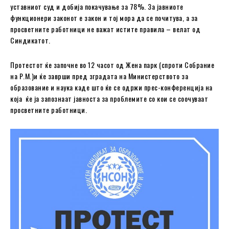
уставниот суд и добија покачување за 78%. За јавниоте
функционери законот е закон и тој мора да се почитува, а за
просветните работници не важат истите правила – велат од
Синдикатот.
Протестот ќе започне во 12 часот од Жена парк (спроти Собрание
на Р.М.)и ќе заврши пред зградата на Министерството за
образование и наука каде што ќе се одржи прес-конференција на
која ќе ја запознаат јавноста за проблемите со кои се соочуваат
просветните работници.