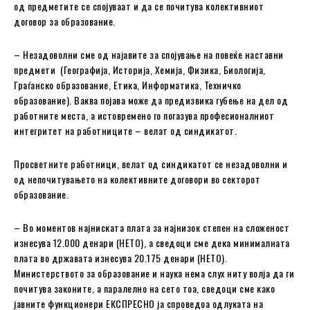
од предметите се спојуваат и да се почитува колективниот
договор за образование.
– Незадоволни сме од најавите за спојување на повеќе наставни
предмети (Географија, Историја, Хемија, Физика, Биологија,
Граѓанско образование, Етика, Информатика, Техничко
образование). Ваква појава може да предизвика губење на дел од
работните места, а истовремено го погазува професионалниот
интегритет на работниците – велат од синдикатот.
Просветните работници, велат од синдикатот се незадоволни и
од непочитувањето на колективните договори во секторот
образование.
– Во моментов најниската плата за најнизок степен на сложеност
изнесува 12.000 денари (НЕТО), а сведоци сме дека минималната
плата во државата изнесува 20.175 денари (НЕТО).
Министерството за образование и наука нема слух ниту волја да ги
почитува законите, а паралелно на сето тоа, сведоци сме како
јавните функционери ЕКСПРЕСНО ја спроведоа одлуката на