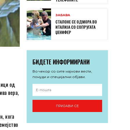
ЗАБАВА
СТАЛОНЕ СЕ ОДМОРА ВО
ИТАЛИЈА СО СОПРУГАТА
ЏЕНИФЕР
БИДЕТЕ ИНФОРМИРАНИ
Во чекор со сите најнови вести,
понуди и специјални објави.
ници од
ива вера,
ПРИЈАВИ СЕ
н, кога
емејство