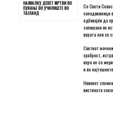
НАЈМАЛКУ ДЕВЕТ МРТВИ ВО
Со Свети Севас
ПУКАЊЕ ВО УЧИЛИШТЕ ВО
ТАЈЛАНД
соподвижници в
одбивајќи да п
запишани во ист
верата кои со с
Светиот мачени
храброст, истр
вера не се мери
и во најтешкит
Нивниот спомен
вистината секо