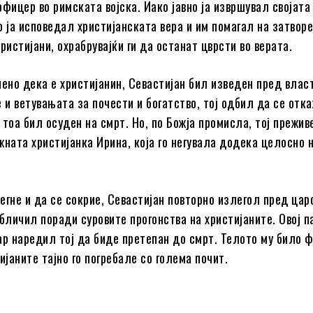
офицер во римската војска. Иако јавно ја извршувал својата
о ја исповедал христијанската вера и им помагал на затвор
ристијани, охрабрувајќи ги да останат цврсти во верата.
иено дека е христијанин, Севастијан бил изведен пред влас
 и ветувањата за почести и богатство, тој одбил да се отк
 тоа бил осуден на смрт. Но, по Божја промисла, тој прежив
жната христијанка Ирина, која го негувала додека целосно 
егне и да се сокрие, Севастијан повторно излегол пред цар
бличил поради суровите прогонства на христијаните. Овој п
ар наредил тој да биде претепан до смрт. Телото му било 
ијаните тајно го погребале со голема почит.