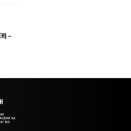
Н) –
Н
КИ
АСЕНИ ЗА
А“ ВО