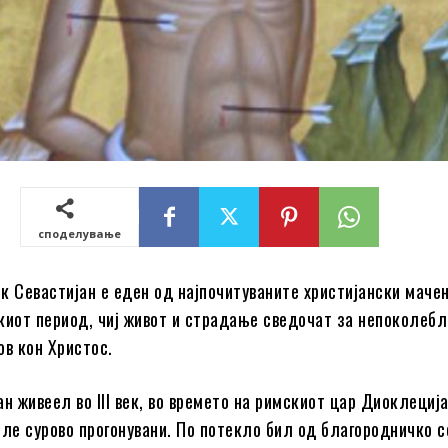
споделување
к Севастијан е еден од најпочитуваните христијански маче
киот период, чиј живот и страдање сведочат за непоколебл
ов кон Христос.
н живеел во III век, во времето на римскиот цар Диоклеција
иле сурово прогонувани. По потекло бил од благородничко с