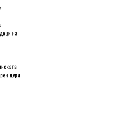
и
е
едоци на
инската
ерен дури
а