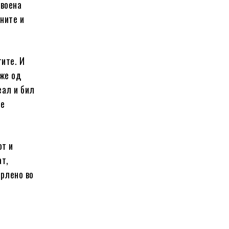
 воена
ените и
тите. И
аже од
еал и бил
не
от и
ат,
фрлено во