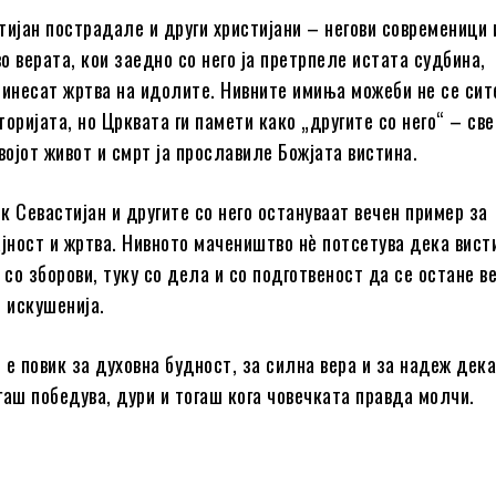
тијан пострадале и други христијани – негови современици 
о верата, кои заедно со него ја претрпеле истата судбина,
ринесат жртва на идолите. Нивните имиња можеби не се сит
оријата, но Црквата ги памети како „другите со него“ – св
војот живот и смрт ја прославиле Божјата вистина.
к Севастијан и другите со него остануваат вечен пример за
ајност и жртва. Нивното мачеништво нè потсетува дека вист
 со зборови, туку со дела и со подготвеност да се остане в
е искушенија.
 е повик за духовна будност, за силна вера и за надеж дек
гаш победува, дури и тогаш кога човечката правда молчи.