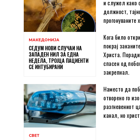
и служел како 
должност, тајн
прогонуваните х
Кога било откр
МАКЕДОНИЈА
покрај заканите
СЕДУМ НОВИ СЛУЧАИ НА
ЗАПАДЕН НИЛ ЗА ЕДНА
Христа. Поради
НЕДЕЛА, ТРОЈЦА ПАЦИЕНТИ
спасен од побо
СЕ ИНТУБИРАНИ
закрепнал.
Наместо да поб
отворено го изо
разгневениот ц
канал, но христ
СВЕТ