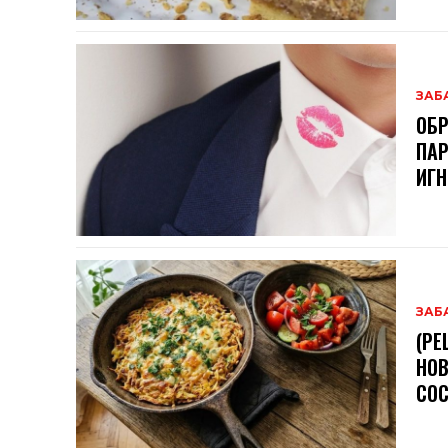
ЗАБ
ОБР
ПАР
ИГН
ЗАБ
(РЕ
НОВ
СОС