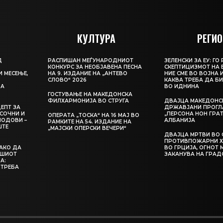
КУЛТУРА
РЕГИО
Д
РАСПИШАН МЕЃУНАРОДНИОТ
ЗЕЛЕНСКИ ЗА ЕУ: Г
КОНКУРС ЗА НЕОБЈАВЕНА ПЕСНА
СКЕПТИЦИЗМОТ НА 
И МЕСЕЊЕ,
НА 9. ИЗДАНИЕ НА „АНТЕВО
НИЕ СМЕ ВО ВОЈНА 
СЛОВО“ 2026
КАКВА ТРЕБА ДА Б
ЦА
ВО ИДНИНА
ГОСТУВАЊЕ НА МАКЕДОНСКА
ФИЛХАРМОНИЈА ВО СТРУГА
ДВАЈЦА МАКЕДОНС
ЕПТ ЗА
ДРЖАВЈАНИ ПРОГЛ
СОЧНИ И
„ПЕРСОНА НОН ГРАТ
ОПЕРАТА „ТОСКА“ НА 16 МАЈ ВО
ЛОДОВИ –
АЛБАНИЈА
РАМКИТЕ НА 54. ИЗДАНИЕ НА
ШТЕ
„МАЈСКИ ОПЕРСКИ ВЕЧЕРИ“
ДВАЈЦА МРТВИ ВО 
ПРОТИВПОЖАРНИ Х
КАКО ДА
ВО ГРЦИЈА, ОГНОТ 
АШИОТ
ЗАКАНУВА НА ГРАД
А:
 ТРЕБА