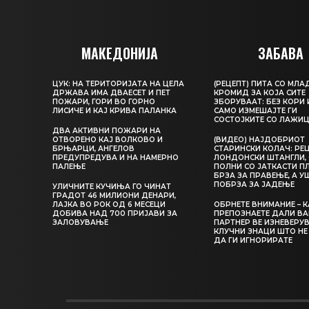
МАКЕДОНИЈА
ЗАБАВА
ЦУК: НА ТЕРИТОРИЈАТА НА ЦЕЛА
(РЕЦЕПТ) ПИТА СО МЛА
ДРЖАВА ИМА ДВАЕСЕТ И ПЕТ
КРОМИД ЗА КОЈА СИТЕ
ПОЖАРИ, ГОРИ ВО ГОРНО
ЗБОРУВААТ: БЕЗ КОРИ 
ЛИСИЧЕ И КАЈ КРИВА ПАЛАНКА
САМО ИЗМЕШАЈТЕ ГИ
СОСТОЈКИТЕ СО ЛАЖИ
ДВА АКТИВНИ ПОЖАРИ НА
ОТВОРЕНО КАЈ ВОЛКОВО И
(ВИДЕО) НАЈДОБРИОТ
БРЊАРЦИ, АНГЕЛОВ
СТАРИНСКИ КОЛАЧ: РЕЦ
ПРЕДУПРЕДУВА И НА НАМЕРНО
ЛОНДОНСКИ ШТАНГЛИ, 
ПАЛЕЊЕ
ПОЛНИ СО ЈАТКАСТИ П
БРЗА ЗА ПРАВЕЊЕ, А У
ПОБРЗА ЗА ЈАДЕЊЕ
УЛИЧНИТЕ КУЧИЊА ГО ЧИНАТ
ГРАДОТ 46 МИЛИОНИ ДЕНАРИ,
ЛАЈКА ВО РОК ОД 6 МЕСЕЦИ
ОБРНЕТЕ ВНИМАНИЕ – 
ДОБИВА НАД 700 ПРИЈАВИ ЗА
ПРЕПОЗНАЕТЕ ДАЛИ В
ЗАЛОВУВАЊЕ
ПАРТНЕР ВЕ ИЗНЕВЕРУВ
КЛУЧНИ ЗНАЦИ ШТО НЕ
ДА ГИ ИГНОРИРАТЕ