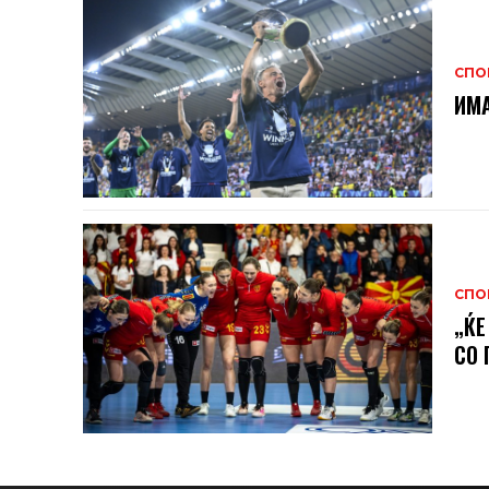
СПО
ИМА
СПО
„ЌЕ
СО 