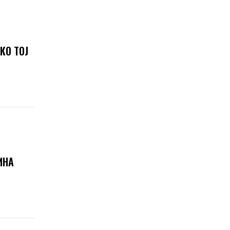
КО ТОЈ
ИНА