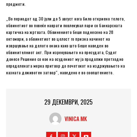
предмети.
„Во периодот од 30 јули до 5 август кога било откриено телото,
обвинетиот во повеќе наврати повлекувал пари со банкарската
картичка на жртвата. Обвинението беше поднесено на 28
октомври, а обвинетиот во целост го призна начинот на
извршување на делото онака како што беше наведен во
обвинителниот акт. При изрекувањето на пресудата, Судот
донесе Решение со кое на осудениот му ја продолжи претходно
определената мерка притвор до почетокот на издржувањето на
казната доживотен затвор“, наведено е во соопштението.
29 ДЕКЕМВРИ, 2025
VINICA MK