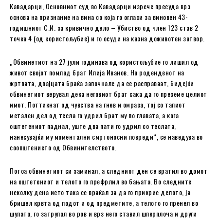
Кавадарци, Основниот суд во Кавадарци изрече пресуда врз
основа на признание на вина со која го огласи за виновен 43-
годишниот С.И. за кривично дело – Убиство од член 123 став 2
точка 4 (од користољубие) и го осуди на казна доживотен затвор.
„Обвинетиот на 27 јули годинава од користољубие го лишил од
живот својот помлад брат Илија Иванов. На роденденот на
жртвата, двајцата браќа започнале да се расправаат, бидејќи
обвинетиот верувал дека неговиот брат сака да го преземе целиот
имот. Поттикнат од чувства на гнев и омраза, тој со тапиот
метален дел од тесла го удрил брат му по главата, а кога
оштетениот паднал, уште два пати го удрил со теслата,
нанесувајќи му моментални смртоносни повреди“, се наведува во
соопштението од Обвинителството.
Потоа обвинетиот си заминал, а следниот ден се вратил во домот
на оштетениот и телото го префрлил во бањата. Во следните
неколку дена исто така се враќал за да го прикрие делото, ја
бришел крвта од подот и од предметите, а телото го пренел во
шупата, го затрупал во ров и врз него ставил шперплоча и други