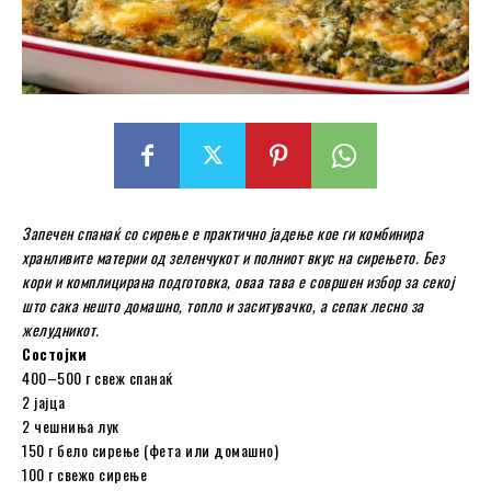
Запечен спанаќ со сирење е практично јадење кое ги комбинира
хранливите материи од зеленчукот и полниот вкус на сирењето.
Без
кори и комплицирана подготовка, оваа тава е совршен избор за секој
што сака нешто домашно, топло и заситувачко, а сепак лесно за
желудникот.
Состојки
400–500 г свеж спанаќ
2 јајца
2 чешниња лук
150 г бело сирење (фета или домашно)
100 г свежо сирење