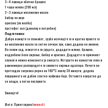
3–4 лажици обично брашно
1 чаша млеко (200 мл)
2–3 лажици маслиново масло
бибер по вкус
оригано (по желба)
прстофат сол (доколку е потребно)
Подготовка:
Добро измијте го спанаќот, грубо исечкајте го и кратко пржете го
во маслиново масло со ситно сечкан лук, само додека не омекне.
Во голем сад, изматете ги јајцата, додадете млеко, брашно,
издробено бело сирење, бибер и оригано. Додадете го пржениот
спанаќ и нежно измазнете ја смесата. Истурете во намастен плех и
рамномерно распоредете го свежото сирење одозгора. Печете во
претходно загреана рерна на 180°C околу 30 минути, додека
површината не добие златно-кафеава боја. Оставете накратко да
се олади, а потоа послужете.
Уживајте!
Фото: Принтскрин/
novosti