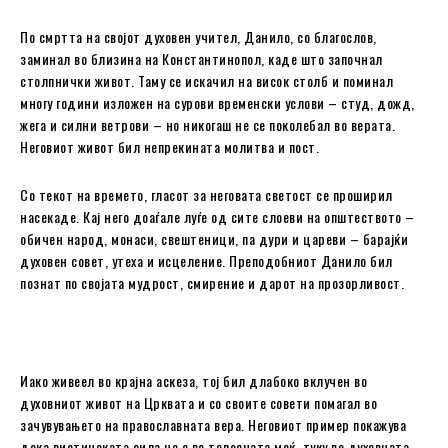
По смртта на својот духовен учител, Данило, со благослов,
заминал во близина на Константинопол, каде што започнал
столпнички живот. Таму се искачил на висок столб и поминал
многу години изложен на сурови временски услови – студ, дожд,
жега и силни ветрови – но никогаш не се поколебал во верата.
Неговиот живот бил непрекината молитва и пост.
Со текот на времето, гласот за неговата светост се проширил
насекаде. Кај него доаѓале луѓе од сите слоеви на општеството –
обичен народ, монаси, свештеници, па дури и цареви – барајќи
духовен совет, утеха и исцеление. Преподобниот Данило бил
познат по својата мудрост, смирение и дарот на прозорливост.
Иако живеел во крајна аскеза, тој бил длабоко вклучен во
духовниот живот на Црквата и со своите совети помагал во
зачувувањето на православната вера. Неговиот пример покажува
дека вистинската сила не е во телесната моќ, туку во духовната