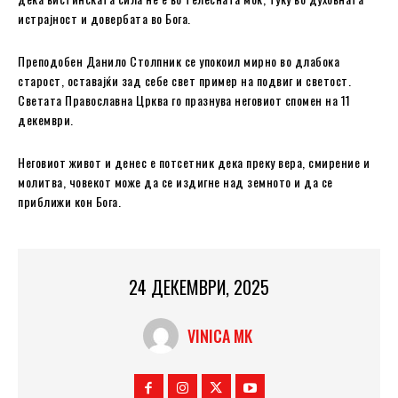
истрајност и довербата во Бога.
Преподобен Данило Столпник се упокоил мирно во длабока
старост, оставајќи зад себе свет пример на подвиг и светост.
Светата Православна Црква го празнува неговиот спомен на 11
декември.
Неговиот живот и денес е потсетник дека преку вера, смирение и
молитва, човекот може да се издигне над земното и да се
приближи кон Бога.
24 ДЕКЕМВРИ, 2025
VINICA MK