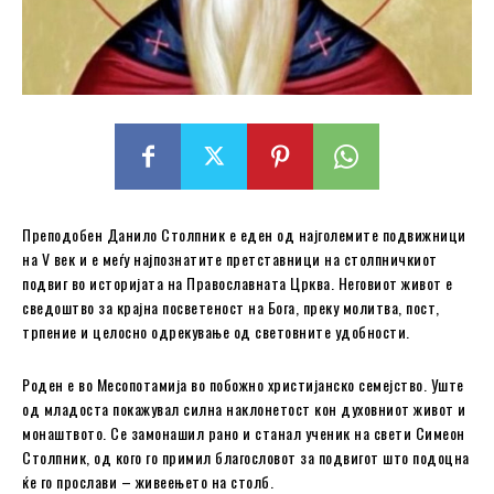
Преподобен Данило Столпник е еден од најголемите подвижници
на V век и е меѓу најпознатите претставници на столпничкиот
подвиг во историјата на Православната Црква. Неговиот живот е
сведоштво за крајна посветеност на Бога, преку молитва, пост,
трпение и целосно одрекување од световните удобности.
Роден е во Месопотамија во побожно христијанско семејство. Уште
од младоста покажувал силна наклонетост кон духовниот живот и
монаштвото. Се замонашил рано и станал ученик на свети Симеон
Столпник, од кого го примил благословот за подвигот што подоцна
ќе го прослави – живеењето на столб.