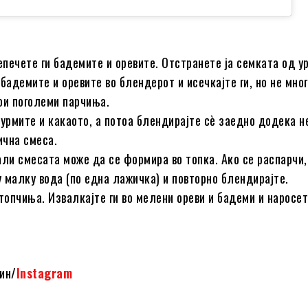
репечете ги бадемите и оревите. Отстранете ја семката од у
бадемите и оревите во блендерот и исечкајте ги, но не мно
ои поголеми парчиња.
 урмите и какаото, а потоа блендирајте сè заедно додека н
ична смеса.
али смесата може да се формира во топка. Ако се распарчи,
 малку вода (по една лажичка) и повторно блендирајте.
топчиња. Извалкајте ги во мелени ореви и бадеми и наросет
ин/
Instagram