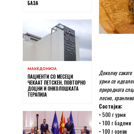
БАЗА
МАКЕДОНИЈА
Доколку сакате 
ПАЦИЕНТИ СО МЕСЕЦИ
урми се идеален
ЧЕКААТ ПЕТСКЕН, ПОВТОРНО
ДОЦНИ И ОНКОЛОШКАТА
природната слад
ТЕРАПИЈА
лесно, хранливо
Состојки:
• 500 г урми
• 100 г бадеми
• 100 г ореви