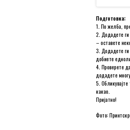
Подготовка:
1. По желба, п
2. Додадете ги 
– оставете нек
3. Додадете ги
добиете еднол
4. Проверете д
додадете многу
5. Обликувајте 
какао.
Пријатно!
Фото: Принтскр