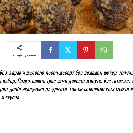
споделување
брз, здрав и целосно посен десерт без додаден шеќер, топчи
 избор. Подготовката трае само дваесет минути, без готвење, 
ост доаѓа исклучиво од урмите. Тие се совршени кога сакате 
 и вкусно.