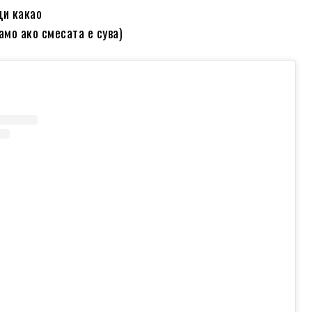
ци какао
амо ако смесата е сува)