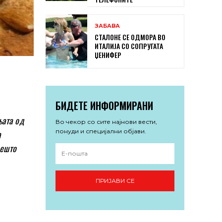
ЗАБАВА
СТАЛОНЕ СЕ ОДМОРА ВО
ИТАЛИЈА СО СОПРУГАТА
ЏЕНИФЕР
БИДЕТЕ ИНФОРМИРАНИ
њата од
Во чекор со сите најнови вести,
понуди и специјални објави.
а
нешто
ПРИЈАВИ СЕ