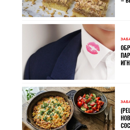
– Б
ЗАБ
ОБР
ПАР
ИГН
ЗАБ
(РЕ
НОВ
СОС