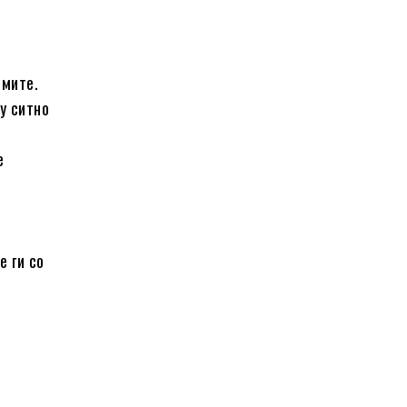
рмите.
гу ситно
е
е ги со