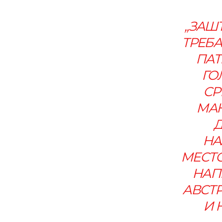
„ЗАШ
ТРЕБА
ПАТ
ГО
СР
МАК
НА
МЕСТО
НАП
АВСТР
И 