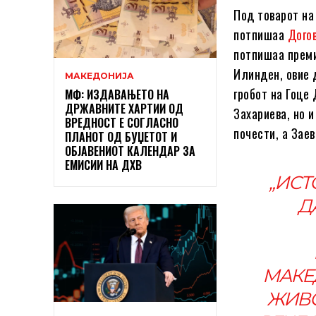
Под товарот на
потпишаа
Дого
потпишаа преми
Илинден, овие 
МАКЕДОНИЈА
гробот на Гоце
МФ: ИЗДАВАЊЕТО НА
ДРЖАВНИТЕ ХАРТИИ ОД
Захариева, но 
ВРЕДНОСТ Е СОГЛАСНО
почести, а Зае
ПЛАНОТ ОД БУЏЕТОТ И
ОБЈАВЕНИОТ КАЛЕНДАР ЗА
ЕМИСИИ НА ДХВ
„ИСТ
Д
МАКЕ
ЖИВО