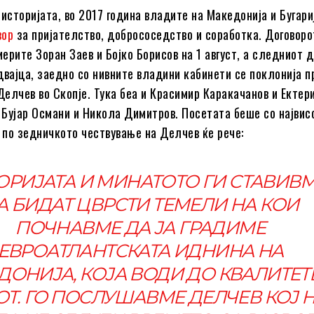
 историјата, во 2017 година владите на Македонија и Бугари
вор
за пријателство, добрососедство и соработка. Договоро
ерите Зоран Заев и Бојко Борисов на 1 август, а следниот д
двајца, заедно со нивните владини кабинети се поклонија п
 Делчев во Скопје. Тука беа и Красимир Каракачанов и Ектер
и Бујар Османи и Никола Димитров. Посетата беше со највис
в по зедничкото чествување на Делчев ќе рече:
ОРИЈАТА И МИНАТОТО ГИ СТАВИВ
А БИДАТ ЦВРСТИ ТЕМЕЛИ НА КОИ
ПОЧНАВМЕ ДА ЈА ГРАДИМЕ
ЕВРОАТЛАНТСКАТА ИДНИНА НА
ДОНИЈА, КОЈА ВОДИ ДО КВАЛИТЕТ
Т. ГО ПОСЛУШАВМЕ ДЕЛЧЕВ КОЈ 