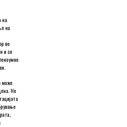
а на
ње на
ор во
н и со
 лекоумно
ок.
а може
цена. Не
тацијата
брување
рата,
а