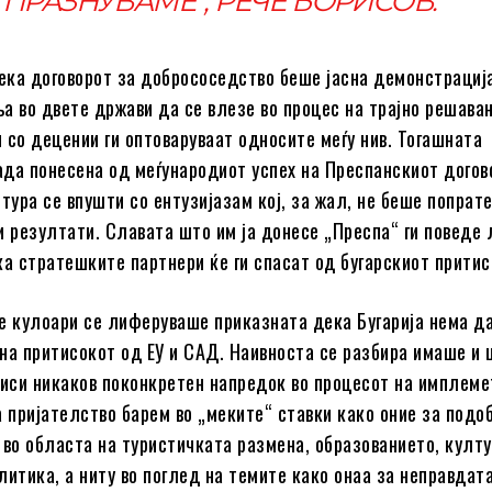
ПРАЗНУВАМЕ“, РЕЧЕ БОРИСОВ.
ка договорот за добрососедство беше јасна демонстрациј
а во двете држави да се влезе во процес на трајно решава
 со децении ги оптоваруваат односите меѓу нив. Тогашната
да понесена од меѓународиот успех на Преспанскиот догов
тура се впушти со ентузијазам кој, за жал, не беше попрате
и резултати. Славата што им ја донесе „Преспа“ ги поведе
ка стратешките партнери ќе ги спасат од бугарскиот притис
е кулоари се лиферуваше приказната дека Бугарија нема д
на притисокот од ЕУ и САД. Наивноста се разбира имаше и 
чиси никаков поконкретен напредок во процесот на имплеме
а пријателство барем во „меките“ ставки како оние за подо
 во областа на туристичката размена, образованието, култу
литика, а ниту во поглед на темите како онаа за неправдат