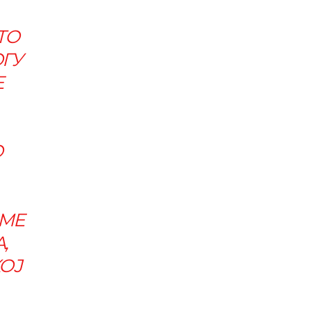
ТО
ОГУ
Е
О
ИМЕ
,
КОЈ