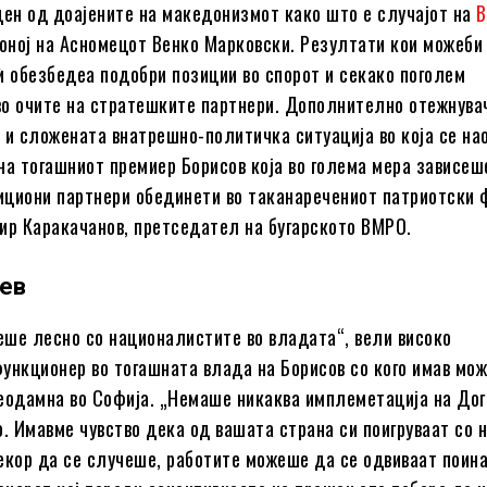
ден од доајените на македонизмот како што е случајот на
В
 оној на Асномецот Венко Марковски. Резултати кои можеби
ѝ обезбедеа подобри позиции во спорот и секако поголем
о очите на стратешките партнери. Дополнително отежнува
 и сложената внатрешно-политичка ситуација во која се на
на тогашниот премиер Борисов која во голема мера зависеш
циони партнери обединети во таканаречениот патриотски 
ир Каракачанов, претседател на бугарското ВМРО.
ев
беше лесно со националистите во владата“, вели високо
ункционер во тогашната влада на Борисов со кого имав мо
еодамна во Софија. „Немаше никаква имплеметација на Дог
о. Имавме чувство дека од вашата страна си поигруваат со н
екор да се случеше, работите можеше да се одвиваат поина