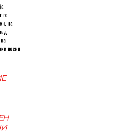
ја
т го
ен, на
ред
ина
оки воени
МЕ
ЕН
НИ