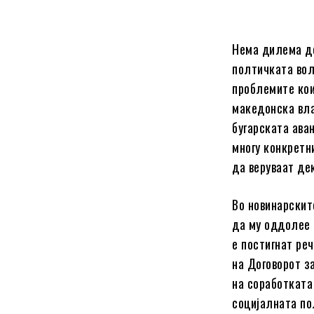
Нема дилема де
полтичката вољ
проблемите кои
македонска вла
бугарската аван
многу конкретн
да веруваат де
Во новинарскит
да му оддолее 
е постигнат ре
на Договорот з
на соработката
социјалната по