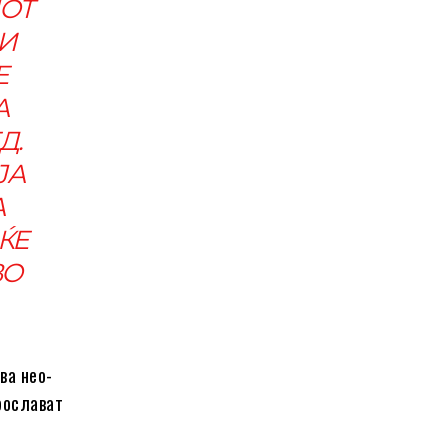
ЈОТ
И
Е
А
Д.
ЈА
А
ЌЕ
ВО
ва нео-
рослават