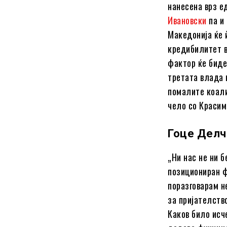
нанесена врз е
Ивановски
па и
Македонија ќе 
кредибилитет в
фактор ќе биде
третата влада 
помалите коали
чело со Красим
Гоце Делч
„Ни нас не ни 
позициониран ф
поразговарам н
за пријателств
Каков било исч