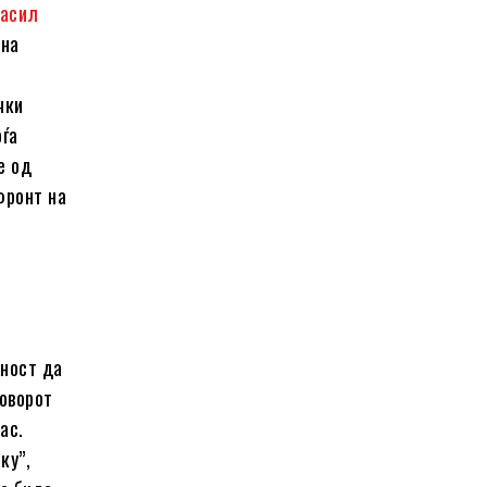
асил
 на
чки
оѓа
е од
фронт на
жност да
оворот
ас.
ку”,