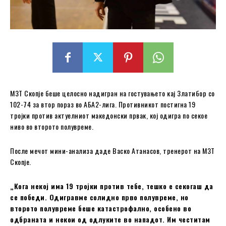
МЗТ Скопје беше целосно надигран на гостувањето кај Златибор со
102-74 за втор пораз во АБА2-лига. Противникот постигна 19
тројки против актуелниот македонски првак, кој одигра по секое
ниво во второто полувреме.
После мечот мини-анализа даде Васко Атанасов, тренерот на МЗТ
Скопје.
„Кога некој има 19 тројки против тебе, тешко е секогаш да
се победи. Одигравме солидно прво полувреме, но
второто полувреме беше катастрофално, особено во
одбраната и некои од одлуките во нападот. Им честитам