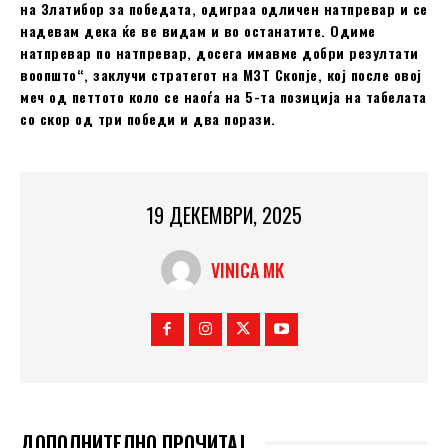
на Златибор за победата, одиграа одличен натпревар и се
надевам дека ќе ве видам и во останатите. Одиме
натпревар по натпревар, досега имавме добри резултати
воопшто“, заклучи стратегот на МЗТ Скопје, кој после овој
меч од петтото коло се наоѓа на 5-та позиција на табелата
со скор од три победи и два порази.
19 ДЕКЕМВРИ, 2025
VINICA MK
ДОПОЛНИТЕЛНО ПРОЧИТАЈ