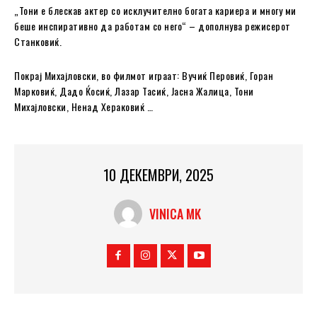
„Тони е блескав актер со исклучително богата кариера и многу ми
беше инспиративно да работам со него“ – дополнува режисерот
Станковиќ.
Покрај Михајловски, во филмот играат: Вучиќ Перовиќ, Горан
Марковиќ, Дадо Ќосиќ, Лазар Тасиќ, Јасна Жалица, Тони
Михајловски, Ненад Хераковиќ …
10 ДЕКЕМВРИ, 2025
VINICA MK