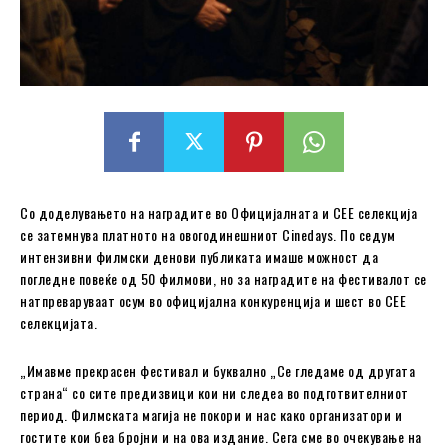
Со доделувањето на наградите во Официјалната и СЕЕ селекција
се затемнува платното на овогодинешниот Cinedays. По седум
интензивни филмски денови публиката имаше можност да
погледне повеќе од 50 филмови, но за наградите на фестивалот се
натпреваруваат осум во официјална конкуренција и шест во СЕЕ
селекцијата.
„Имавме прекрасен фестивал и буквално „Се гледаме од другата
страна“ со сите предизвици кои ни следеа во подготвителниот
период. Филмската магија не покори и нас како организатори и
гостите кои беа бројни и на ова издание. Сега сме во очекување на