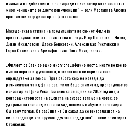
имињата на добитниците на наградите кои вечер ќе ги соопштат
жири комициите во двете конкуренции“ – вели Маргарита Арсова
програмски координатор на фестивалот.
Македонската страна на продукцијата во самиот филм ја
претставуваат екипата сниматели на звук: Игор Поповски – Нивеа,
Дејан Михајловски, Дарко Бошковски, Александар Ристевски и
Горан Стаменков и брилијантниот Тони Михајловски:
„Филмот се бави со едно многу специфично место, место во кое во
име на верата и духовноста, насилството се користи како
оправдување за помош. Прва работа која ме наведе да
размислувам за идеја на овој филм беше снимка од претепување во
манастир во Црна Река. Таа снимка се појави во 2009 година, а
контрадикторноста на сцената на сурово тепање на човек, со
удирање на глава од икона на ѕид сосема ме збуни и вознемири.
Од таму тргнав. Се разбира не би сакал да се генерализира на
сите заедници кои пружаат духовна поддршка“ – вели режисерот
Станковиќ.