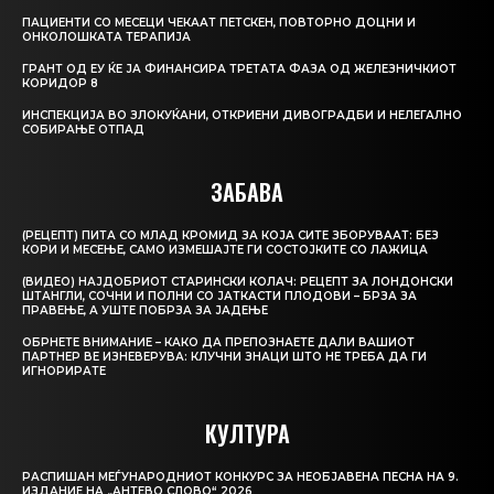
ПАЦИЕНТИ СО МЕСЕЦИ ЧЕКААТ ПЕТСКЕН, ПОВТОРНО ДОЦНИ И
ОНКОЛОШКАТА ТЕРАПИЈА
ГРАНТ ОД ЕУ ЌЕ ЈА ФИНАНСИРА ТРЕТАТА ФАЗА ОД ЖЕЛЕЗНИЧКИОТ
КОРИДОР 8
ИНСПЕКЦИЈА ВО ЗЛОКУЌАНИ, ОТКРИЕНИ ДИВОГРАДБИ И НЕЛЕГАЛНО
СОБИРАЊЕ ОТПАД
ЗАБАВА
(РЕЦЕПТ) ПИТА СО МЛАД КРОМИД ЗА КОЈА СИТЕ ЗБОРУВААТ: БЕЗ
КОРИ И МЕСЕЊЕ, САМО ИЗМЕШАЈТЕ ГИ СОСТОЈКИТЕ СО ЛАЖИЦА
(ВИДЕО) НАЈДОБРИОТ СТАРИНСКИ КОЛАЧ: РЕЦЕПТ ЗА ЛОНДОНСКИ
ШТАНГЛИ, СОЧНИ И ПОЛНИ СО ЈАТКАСТИ ПЛОДОВИ – БРЗА ЗА
ПРАВЕЊЕ, А УШТЕ ПОБРЗА ЗА ЈАДЕЊЕ
ОБРНЕТЕ ВНИМАНИЕ – КАКО ДА ПРЕПОЗНАЕТЕ ДАЛИ ВАШИОТ
ПАРТНЕР ВЕ ИЗНЕВЕРУВА: КЛУЧНИ ЗНАЦИ ШТО НЕ ТРЕБА ДА ГИ
ИГНОРИРАТЕ
КУЛТУРА
РАСПИШАН МЕЃУНАРОДНИОТ КОНКУРС ЗА НЕОБЈАВЕНА ПЕСНА НА 9.
ИЗДАНИЕ НА „АНТЕВО СЛОВО“ 2026