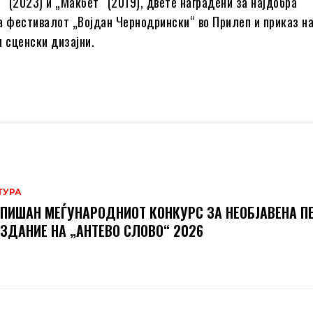
“ (2023) и „Макбет“ (2019), двете наградени за најдобра
а фестивалот „Војдан Чернодрински“ во Прилеп и приказ на
и сценски дизајни.
ТУРА
ПИШАН МЕЃУНАРОДНИОТ КОНКУРС ЗА НЕОБЈАВЕНА П
ИЗДАНИЕ НА „АНТЕВО СЛОВО“ 2026