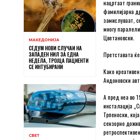
нацртаат грани
фамилијарна др
замислуваат, с
многу паралели
Цветановски.
МАКЕДОНИЈА
СЕДУМ НОВИ СЛУЧАИ НА
ЗАПАДЕН НИЛ ЗА ЕДНА
Претставата ќе
НЕДЕЛА, ТРОЈЦА ПАЦИЕНТИ
СЕ ИНТУБИРАНИ
Како креативен
Андоновски авт
А пред неа во 
инсталација „С
Трпеноски, кој
сензорно дожив
ретроспективен
СВЕТ