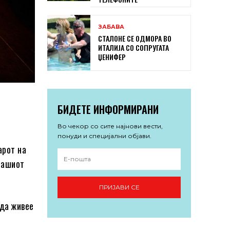
ЗАБАВА
СТАЛОНЕ СЕ ОДМОРА ВО
ИТАЛИЈА СО СОПРУГАТА
ЏЕНИФЕР
БИДЕТЕ ИНФОРМИРАНИ
Во чекор со сите најнови вести,
понуди и специјални објави.
арот на
 нашиот
ПРИЈАВИ СЕ
 да живее
а