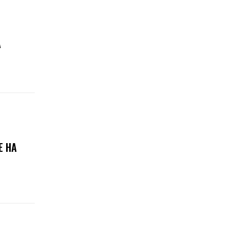
А
Е НА