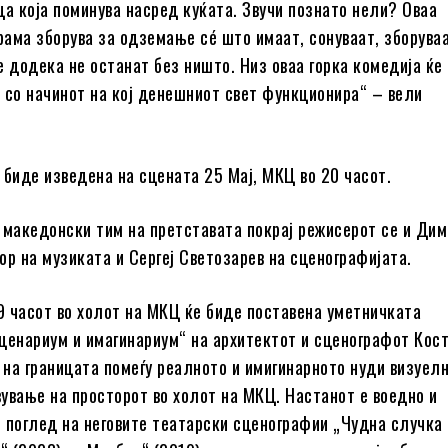
ца која поминува насред куќата. Звучи познато нели? Оваа
ама зборува за одземање сé што имаат, сонуваат, зборуваа
е додека не останат без ништо. Низ оваа горка комедија ќе
 со начинот на кој денешниот свет функционира“ – вели
 биде изведена на сцената 25 Мај, МКЦ во 20 часот.
 македонски тим на претставата покрај режисерот се и Ди
ор на музиката и Сергеј Светозарев на сценографијата.
19 часот во холот на МКЦ ќе биде поставена уметничката
ценариум и имагинариум“ на архитектот и сценографот Кос
а на границата помеѓу реалното и имигинарното нуди визуелн
ување на просторот во холот на МКЦ. Настанот е воедно и
 поглед на неговите театарски сценографии „Чудна случка