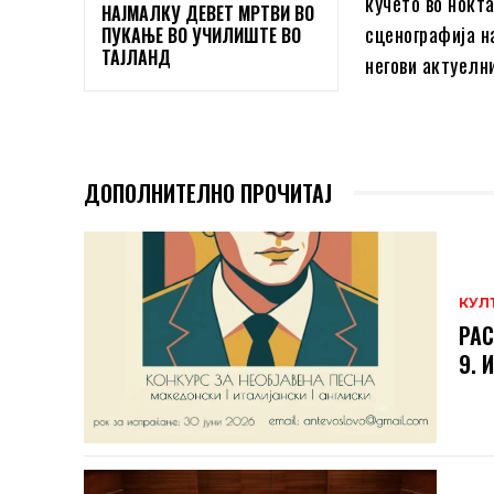
кучето во ноќта
НАЈМАЛКУ ДЕВЕТ МРТВИ ВО
сценографија н
ПУКАЊЕ ВО УЧИЛИШТЕ ВО
ТАЈЛАНД
негови актуелн
ДОПОЛНИТЕЛНО ПРОЧИТАЈ
КУЛ
РАС
9. 