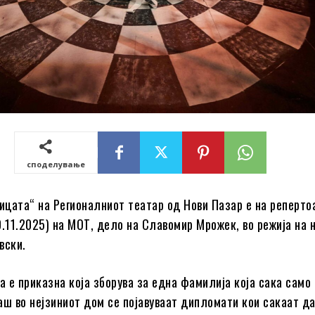
споделување
ницата“ на Регионалниот театар од Нови Пазар е на реперто
0.11.2025) на МОТ, дело на Славомир Мрожек, во режија на
вски.
ца е приказна која зборува за една фамилија која сака само
аш во нејзиниот дом се појавуваат дипломати кои сакаат д