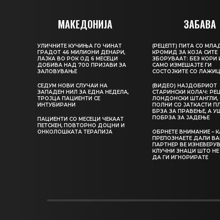
МАКЕДОНИЈА
ЗАБАВА
УЛИЧНИТЕ КУЧИЊА ГО ЧИНАТ
(РЕЦЕПТ) ПИТА СО МЛА
ГРАДОТ 46 МИЛИОНИ ДЕНАРИ,
КРОМИД ЗА КОЈА СИТЕ
ЛАЈКА ВО РОК ОД 6 МЕСЕЦИ
ЗБОРУВААТ: БЕЗ КОРИ 
ДОБИВА НАД 700 ПРИЈАВИ ЗА
САМО ИЗМЕШАЈТЕ ГИ
ЗАЛОВУВАЊЕ
СОСТОЈКИТЕ СО ЛАЖИ
СЕДУМ НОВИ СЛУЧАИ НА
(ВИДЕО) НАЈДОБРИОТ
ЗАПАДЕН НИЛ ЗА ЕДНА НЕДЕЛА,
СТАРИНСКИ КОЛАЧ: РЕЦ
ТРОЈЦА ПАЦИЕНТИ СЕ
ЛОНДОНСКИ ШТАНГЛИ, 
ИНТУБИРАНИ
ПОЛНИ СО ЈАТКАСТИ П
БРЗА ЗА ПРАВЕЊЕ, А У
ПОБРЗА ЗА ЈАДЕЊЕ
ПАЦИЕНТИ СО МЕСЕЦИ ЧЕКААТ
ПЕТСКЕН, ПОВТОРНО ДОЦНИ И
ОНКОЛОШКАТА ТЕРАПИЈА
ОБРНЕТЕ ВНИМАНИЕ – 
ПРЕПОЗНАЕТЕ ДАЛИ В
ПАРТНЕР ВЕ ИЗНЕВЕРУВ
КЛУЧНИ ЗНАЦИ ШТО НЕ
ДА ГИ ИГНОРИРАТЕ