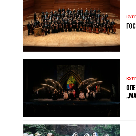
КУЛ
ГОС
КУЛ
ОПЕ
„МА