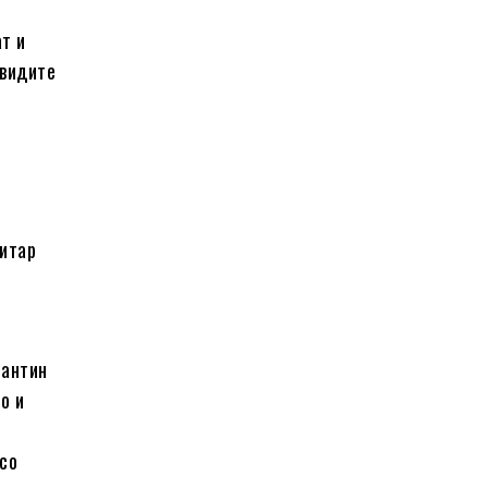
т и
 видите
митар
тантин
о и
 со