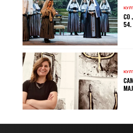
КУЛ
СО 
54.
КУЛ
САМ
МAЈ