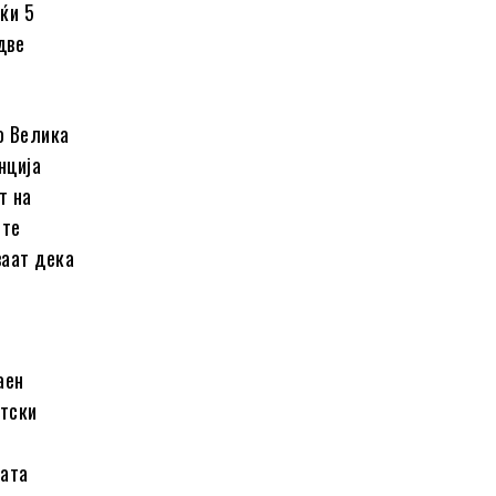
ќи 5
две
о Велика
нција
т на
ите
ваат дека
аен
етски
ната