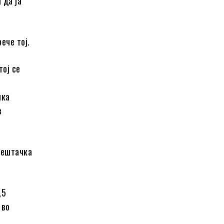
 да ја
ече тој.
тој се
чка
з
 вештачка
,5
 во