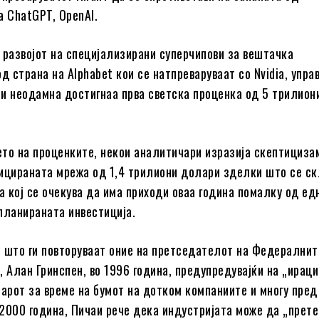
а ChatGPT, OpenAI.
 развојот на специјализирани суперчипови за вештачка
д страна на Alphabet кои се натпреваруваат со Nvidia, упра
кои неодамна достигнаа прва светска проценка од 5 трилион
то на проценките, некои аналитичари изразија скептициза
ицираната мрежа од 1,4 трилиони долари зделки што се ск
за кој се очекува да има приходи оваа година помалку од ед
планираната инвестиција.
 што ги повторуваат оние на претседателот на Федералнит
, Алан Гринспен, во 1996 година, предупредувајќи на „ирац
зарот за време на бумот на дотком компаниите и многу пред
о 2000 година, Пичаи рече дека индустријата може да „прете