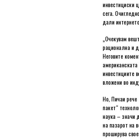
инвестициски ц
сега. Очигледн
дали интернето
„Очекувам вешт
рационална и д
Неговите комен
американската 
инвестициите в
вложени во инд
Но, Пичаи рече
пакет“ техноло
наука – значи 
на пазарот на в
проширува свое