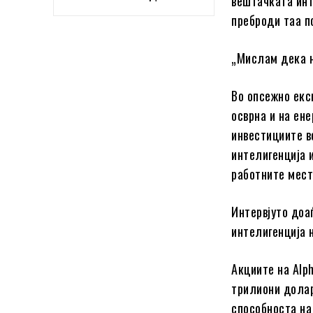
вештачката инт
преброди таа п
„Мислам дека н
Во опсежно екс
осврна и на ен
инвестициите в
интелигенција 
работните мест
Интервјуто доа
интелигенција 
Акциите на Alp
трилиони долар
способноста на