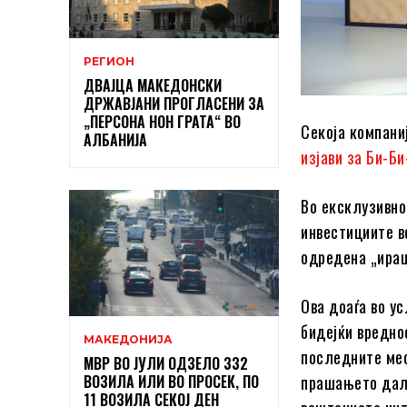
РЕГИОН
ДВАЈЦА МАКЕДОНСКИ
ДРЖАВЈАНИ ПРОГЛАСЕНИ ЗА
„ПЕРСОНА НОН ГРАТА“ ВО
Секоја компани
АЛБАНИЈА
изјави за Би-Б
Во ексклузивно
инвестициите в
одредена „ирац
Ова доаѓа во у
бидејќи вредно
МАКЕДОНИЈА
последните мес
МВР ВО ЈУЛИ ОДЗЕЛО 332
ВОЗИЛА ИЛИ ВО ПРОСЕК, ПО
прашањето дали
11 ВОЗИЛА СЕКОЈ ДЕН