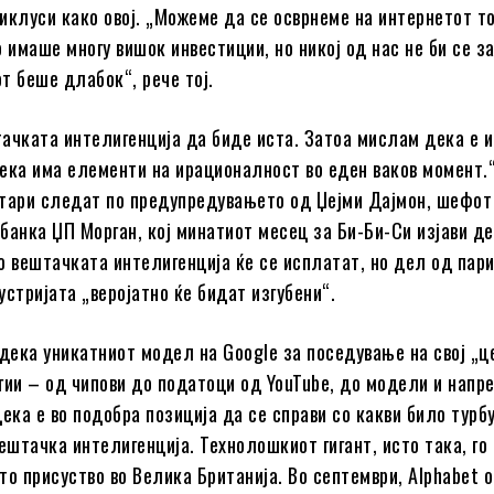
иклуси како овој. „Можеме да се осврнеме на интернетот т
о имаше многу вишок инвестиции, но никој од нас не би се 
т беше длабок“, рече тој.
ачката интелигенција да биде иста. Затоа мислам дека е и
ека има елементи на ирационалност во еден ваков момент.
тари следат по предупредувањето од Џејми Дајмон, шефот
банка ЏП Морган, кој минатиот месец за Би-Би-Си изјави д
о вештачката интелигенција ќе се исплатат, но дел од пар
устријата „веројатно ќе бидат изгубени“.
 дека уникатниот модел на Google за поседување на свој „
гии – од чипови до податоци од YouTube, до модели и напр
дека е во подобра позиција да се справи со какви било тур
ештачка интелигенција. Технолошкиот гигант, исто така, го
то присуство во Велика Британија. Во септември, Alphabet о