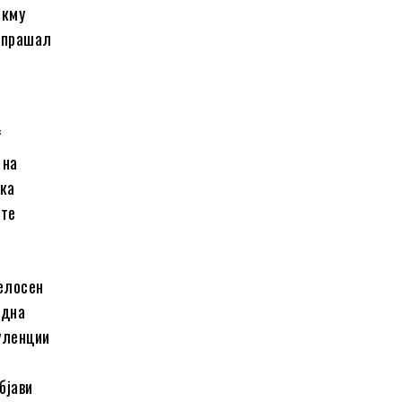
окму
запрашал
“
 на
ека
ите
целосен
една
буленции
бјави