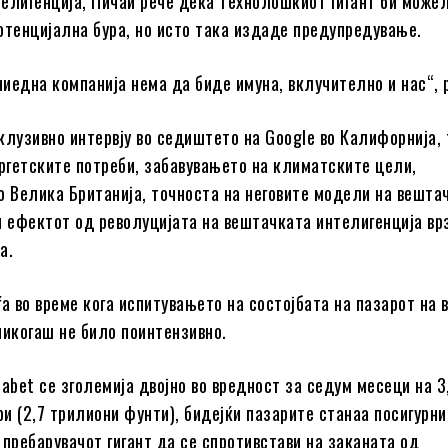
елигенција, Пичаи рече дека технолошкиот гигант би можел
отенцијална бура, но исто така издаде предупредување.
иедна компанија нема да биде имуна, вклучително и нас“, р
клузивно интервју во седиштето на Google во Калифорнија, 
ергетските потреби, забавувањето на климатските цели,
о Велика Британија, точноста на неговите модели на вешта
и ефектот од револуцијата на вештачката интелигенција вр
а.
ѓа во време кога испитувањето на состојбата на пазарот на
никогаш не било поинтензивно.
habet се зголемија двојно во вредност за седум месеци на 3
и (2,7 трилиони фунти), бидејќи пазарите станаа посигурни
 пребарувачот гигант да се спротивстави на заканата од