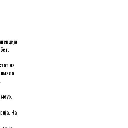
игенција,
бет.
стот на
, имало
.
 меур,
рија. На