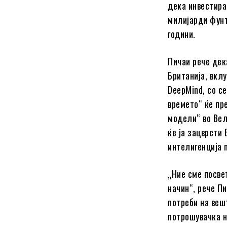
дека инвестира
милијарди фунт
години.
Пичаи рече дек
Британија, вкл
DeepMind, со се
времето“ ќе пр
модели“ во Вел
ќе ја зацврсти
интелигенција 
„Ние сме посве
начин“, рече Пи
потреби на веш
потрошувачка н