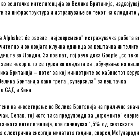
 во вештачка интелигенција во Велика Британија, издвојувај
и за инфраструктура и истражување во текот на следните 
а Alphabet ќе развие „најсовремена“ истражувачка работа в
учително и во својата клучна единица за вештачка интелиге
диште во Лондон. За прв пат, тој рече дека Google „со теко
еземе чекор што се турка во владата за „обучување на наш
ика Британија – потег за кој министрите во кабинетот веру
 Велика Британија како трета „суперсила“ за вештачка
по САД и Кина.
тени на инвестирање во Велика Британија на прилично знач
чаи. Сепак, тој исто така предупреди за „огромните“ енерг
тачката интелигенција, кои сочинуваа 1,5% од светската
а електрична енергија минатата година, според Меѓународ