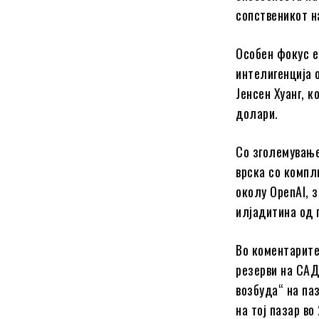
сопственикот н
Особен фокус е
интелигенција о
Јенсен Хуанг, 
долари.
Со зголемување
врска со компл
околу OpenAI, 
илјадитина од 
Во коментарите
резерви на САД
возбуда“ на па
на тој пазар в