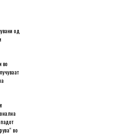
вувани од
и
м во
лучуваат
на
е
ионална
 падот
рува“ во