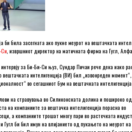
ја би била засегната ако пукне меурот на вештачката интел
и-Си
, извршниот директор на матичната фирма на Гугл, Алфа
 интервју за Би-Би-Си њуз, Сундар Пичаи рече дека иако ра
о вештачката интелигенција (ВИ) бил „извонреден момент“
ионалност“ во сегашниот бум на вештачката интелигенција
слови на стравувања во Силиконската долина и пошироко од
ста на компаниите за вештачка интелигенција порасна во
еци, а компаниите трошат многу пари во растечката индуст
 Гугл би бил имун на влијанието од пукањето на меурот на