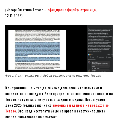
(Извор: Општина Тетово –
официјална Фејсбук страница
,
12.11.2025)
Фото: Принтскрин од Фејсбук страницата на oпштина Тетово
Контраспин:
Не може да се каже дека зелените политики и
квалитетот на воздухот биле приоритет за општинските власти на
Тетово, ниту оваа, a ниту во претходните години. Потсетуваме
дека 2025 година започна со
енормна загаденост на воздухот во
Тетово
. Овој град честопати беше на врвот на светските листи
според загаденоста на воздухот.