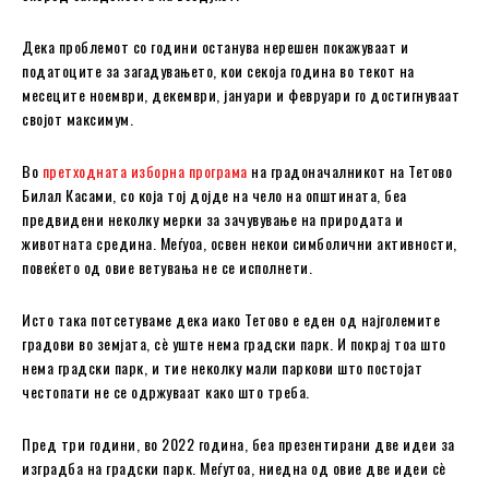
Дека проблемот со години останува нерешен покажуваат и
податоците за загадувањето, кои секоја година во текот на
месеците ноември, декември, јануари и февруари го достигнуваат
својот максимум.
Во
претходната изборна програма
на градоначалникот на Тетово
Билал Касами, со која тој дојде на чело на општината, беа
предвидени неколку мерки за зачувување на природата и
животната средина. Меѓуоа, освен некои симболични активности,
повеќето од овие ветувања не се исполнети.
Исто така потсетуваме дека иако Тетово е еден од најголемите
градови во земјата, сè уште нема градски парк. И покрај тоа што
нема градски парк, и тие неколку мали паркови што постојат
честопати не се одржуваат како што треба.
Пред три години, во 2022 година, беа презентирани две идеи за
изградба на градски парк. Меѓутоа, ниедна од овие две идеи сè