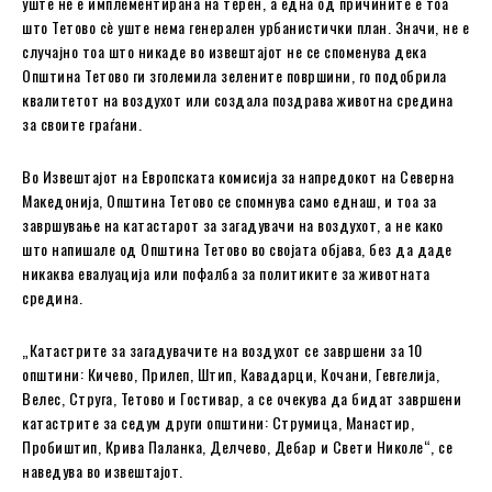
уште не е имплементирана на терен, а една од причините е тоа
што Тетово сè уште нема генерален урбанистички план. Значи, не е
случајно тоа што никаде во извештајот не се споменува дека
Општина Тетово ги зголемила зелените површини, го подобрила
квалитетот на воздухот или создала поздрава животна средина
за своите граѓани.
Во Извештајот на Европската комисија за напредокот на Северна
Македонија, Општина Тетово се спомнува само еднаш, и тоа за
завршување на катастарот за загадувачи на воздухот, а не како
што напишале од Општина Тетово во својата објава, без да даде
никаква евалуација или пофалба за политиките за животната
средина.
„Катастрите за загадувачите на воздухот се завршени за 10
општини: Кичево, Прилеп, Штип, Кавадарци, Кочани, Гевгелија,
Велес, Струга, Тетово и Гостивар, а се очекува да бидат завршени
катастрите за седум други општини: Струмица, Манастир,
Пробиштип, Крива Паланка, Делчево, Дебар и Свети Николе“, се
наведува во извештајот.