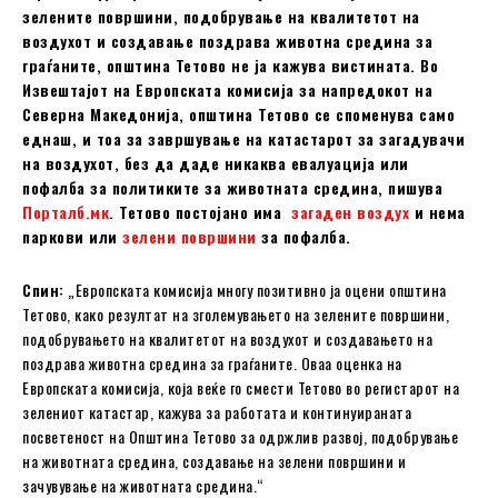
зелените површини, подобрување на квалитетот на
воздухот и создавање поздрава животна средина за
граѓаните, општина Тетово не ја кажува вистината. Во
Извештајот на Европската комисија за напредокот на
Северна Македонија, општина Тетово се споменува само
еднаш, и тоа за завршување на катастарот за загадувачи
на воздухот, без да даде никаква евалуација или
пофалба за политиките за животната средина, пишува
Порталб.мк
. Тетово постојано има
загаден воздух
и нема
паркови или
зелени површини
за пофалба.
Спин:
„Европската комисија многу позитивно ја оцени општина
Тетово, како резултат на зголемувањето на зелените површини,
подобрувањето на квалитетот на воздухот и создавањето на
поздрава животна средина за граѓаните. Оваа оценка на
Европската комисија, која веќе го смести Тетово во регистарот на
зелениот катастар, кажува за работата и континуираната
посветеност на Oпштина Тетово за одржлив развој, подобрување
на животната средина, создавање на зелени површини и
зачувување на животната средина.“