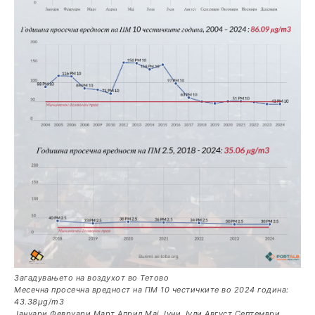
Загадувањето на воздухот во Тетово
Месечна просечна вредност на ПМ 10 честичките во 2024 година:
43.38µg/m3
Јануари Февруари Март Април Мај Јуни Јули Август Септември