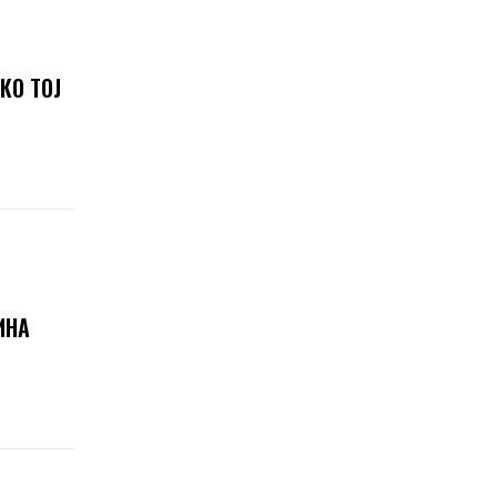
КО ТОЈ
ИНА