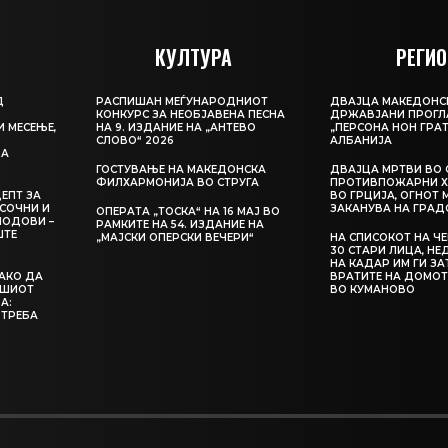
КУЛТУРА
РЕГИО
Д
РАСПИШАН МЕЃУНАРОДНИОТ
ДВАЈЦА МАКЕДОНС
КОНКУРС ЗА НЕОБЈАВЕНА ПЕСНА
ДРЖАВЈАНИ ПРОГЛ
И МЕСЕЊЕ,
НА 9. ИЗДАНИЕ НА „АНТЕВО
„ПЕРСОНА НОН ГРАТ
СЛОВО“ 2026
АЛБАНИЈА
ЦА
ГОСТУВАЊЕ НА МАКЕДОНСКА
ДВАЈЦА МРТВИ ВО 
ФИЛХАРМОНИЈА ВО СТРУГА
ПРОТИВПОЖАРНИ Х
ЕПТ ЗА
ВО ГРЦИЈА, ОГНОТ 
СОЧНИ И
ЗАКАНУВА НА ГРАД
ОПЕРАТА „ТОСКА“ НА 16 МАЈ ВО
ЛОДОВИ –
РАМКИТЕ НА 54. ИЗДАНИЕ НА
ШТЕ
„МАЈСКИ ОПЕРСКИ ВЕЧЕРИ“
НА СПИСОКОТ НА Ч
30 СТАРИ ЛИЦА, Н
НА КАДАР ИМ ГИ З
КАКО ДА
ВРАТИТЕ НА ДОМОТ
АШИОТ
ВО КУМАНОВО
А:
 ТРЕБА