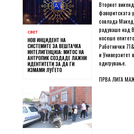
Вториот викенд
фаворитската у
совлада Македо
радуваше над В
СВЕТ
носеше епитето
НОВ ИНЦИДЕНТ НА
СИСТЕМИТЕ ЗА ВЕШТАЧКА
Работнички 71&
ИНТЕЛИГЕНЦИЈА: МИТОС НА
и Универзитет 
АНТРОПИК СОЗДАДЕ ЛАЖНИ
одигрување.
ИДЕНТИТЕТИ ЗА ДА ГИ
ИЗМАМИ ЛУЃЕТО
ПРВА ЛИГА МАЖ