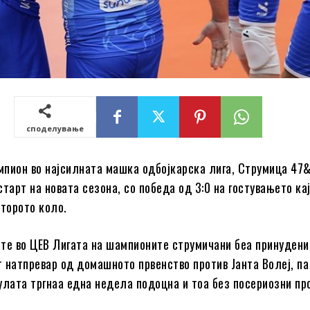
споделување
пион во најсилната машка одбојкарска лига, Струмица 47
тарт на новата сезона, со победа од 3:0 на гостувањето кај
второто коло.
те во ЦЕВ Лигата на шампионите струмичани беа принудени
 натпревар од домашното првенство против Јанта Волеј, па
улата тргнаа една недела подоцна и тоа без посериозни пр