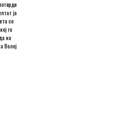
 потврди
ултат ја
ета се
кој го
да на
та Волеј