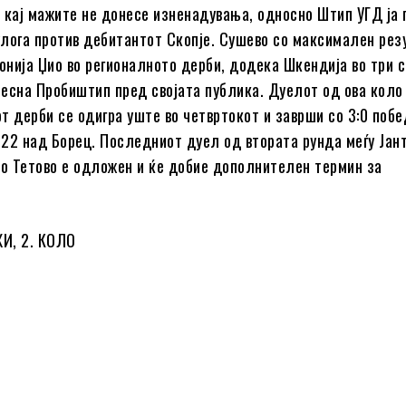
 кај мажите не донесе изненадувања, односно Штип УГД ја
лога против дебитантот Скопје. Сушево со максимален рез
нија Џио во регионалното дерби, додека Шкендија во три с
есна Пробиштип пред својата публика. Дуелот од ова коло 
т дерби се одигра уште во четвртокот и заврши со 3:0 побе
22 над Борец. Последниот дуел од втората рунда меѓу Јан
во Тетово е одложен и ќе добие дополнителен термин за
И, 2. КОЛО