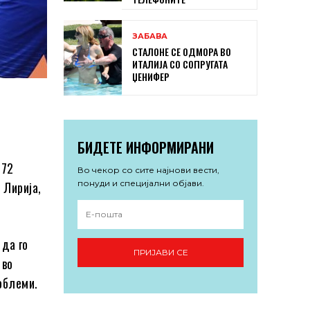
ЗАБАВА
СТАЛОНЕ СЕ ОДМОРА ВО
ИТАЛИЈА СО СОПРУГАТА
ЏЕНИФЕР
БИДЕТЕ ИНФОРМИРАНИ
&72
Во чекор со сите најнови вести,
понуди и специјални објави.
 Лирија,
 да го
ПРИЈАВИ СЕ
 во
облеми.