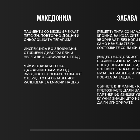
МАКЕДОНИЈА
ЗАБАВА
ПАЦИЕНТИ СО МЕСЕЦИ ЧЕКААТ
(РЕЦЕПТ) ПИТА СО МЛА
ПЕТСКЕН, ПОВТОРНО ДОЦНИ И
КРОМИД ЗА КОЈА СИТЕ
ОНКОЛОШКАТА ТЕРАПИЈА
ЗБОРУВААТ: БЕЗ КОРИ 
САМО ИЗМЕШАЈТЕ ГИ
СОСТОЈКИТЕ СО ЛАЖИ
ИНСПЕКЦИЈА ВО ЗЛОКУЌАНИ,
ОТКРИЕНИ ДИВОГРАДБИ И
НЕЛЕГАЛНО СОБИРАЊЕ ОТПАД
(ВИДЕО) НАЈДОБРИОТ
СТАРИНСКИ КОЛАЧ: РЕЦ
ЛОНДОНСКИ ШТАНГЛИ, 
МФ: ИЗДАВАЊЕТО НА
ПОЛНИ СО ЈАТКАСТИ П
ДРЖАВНИТЕ ХАРТИИ ОД
БРЗА ЗА ПРАВЕЊЕ, А У
ВРЕДНОСТ Е СОГЛАСНО ПЛАНОТ
ПОБРЗА ЗА ЈАДЕЊЕ
ОД БУЏЕТОТ И ОБЈАВЕНИОТ
КАЛЕНДАР ЗА ЕМИСИИ НА ДХВ
ОБРНЕТЕ ВНИМАНИЕ – 
ПРЕПОЗНАЕТЕ ДАЛИ В
ПАРТНЕР ВЕ ИЗНЕВЕРУВ
КЛУЧНИ ЗНАЦИ ШТО НЕ
ДА ГИ ИГНОРИРАТЕ