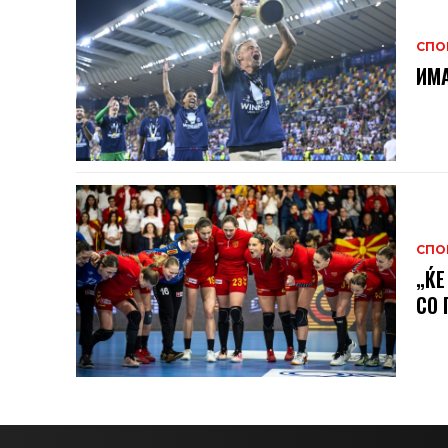
СПО
ИМА
СПО
„ЌЕ
СО 