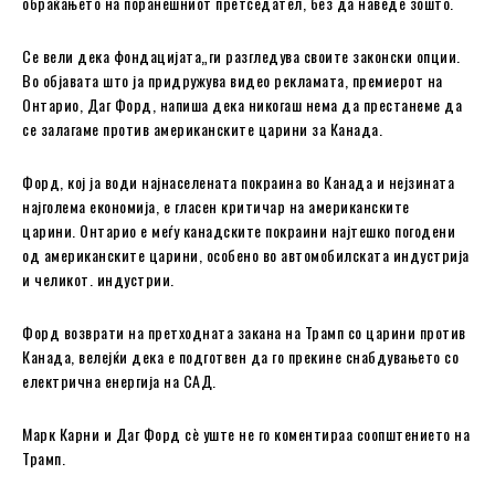
обраќањето на поранешниот претседател, без да наведе зошто.
Се вели дека фондацијата„ги разгледува своите законски опции.
Во објавата што ја придружува видео рекламата, премиерот на
Онтарио, Даг Форд, напиша дека никогаш нема да престанеме да
се залагаме против американските царини за Канада.
Форд, кој ја води најнаселената покраина во Канада и нејзината
најголема економија, е гласен критичар на американските
царини. Онтарио е меѓу канадските покраини најтешко погодени
од американските царини, особено во автомобилската индустрија
и челикот. индустрии.
Форд возврати на претходната закана на Трамп со царини против
Канада, велејќи дека е подготвен да го прекине снабдувањето со
електрична енергија на САД.
Марк Карни и Даг Форд сè уште не го коментираа соопштението на
Трамп.