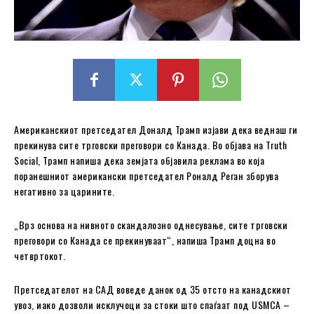
Американскиот претседател Доналд Трамп изјави дека веднаш ги
прекинува сите трговски преговори со Канада. Во објава на Truth
Social, Трамп напиша дека земјата објавила реклама во која
поранешниот американски претседател Роналд Реган зборува
негативно за царините.
„Врз основа на нивното скандалозно однесување, сите трговски
преговори со Канада се прекинуваат“, напиша Трамп доцна во
четвртокот.
Претседателот на САД воведе данок од 35 отсто на канадскиот
увоз, иако дозволи исклучоци за стоки што спаѓаат под USMCA –