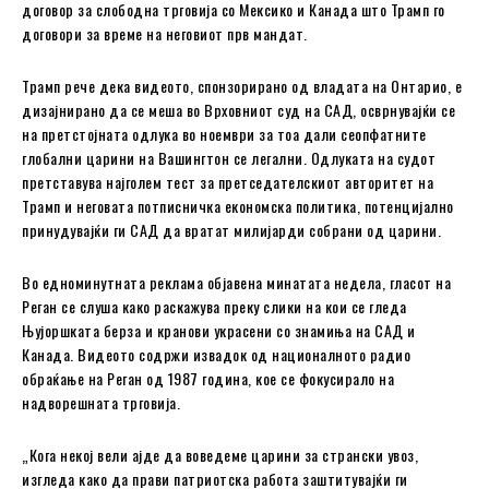
договор за слободна трговија со Мексико и Канада што Трамп го
договори за време на неговиот прв мандат.
Трамп рече дека видеото, спонзорирано од владата на Онтарио, е
дизајнирано да се меша во Врховниот суд на САД, осврнувајќи се
на претстојната одлука во ноември за тоа дали сеопфатните
глобални царини на Вашингтон се легални. Одлуката на судот
претставува најголем тест за претседателскиот авторитет на
Трамп и неговата потписничка економска политика, потенцијално
принудувајќи ги САД да вратат милијарди собрани од царини.
Во едноминутната реклама објавена минатата недела, гласот на
Реган се слуша како раскажува преку слики на кои се гледа
Њујоршката берза и кранови украсени со знамиња на САД и
Канада. Видеото содржи извадок од националното радио
обраќање на Реган од 1987 година, кое се фокусирало на
надворешната трговија.
„Кога некој вели ајде да воведеме царини за странски увоз,
изгледа како да прави патриотска работа заштитувајќи ги