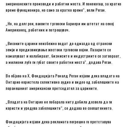
американските производи и работни места. И понекогаш, за кратко
време функционира, но само за кратко време“, вели Реган.
„Но, на долг рок, ваквите трговски бариери им штетат на секој
Американец, работник и потрошувач.
„Високите царини неизбежно водат до одмазда од странски
земји и предизвикување жестоки трговски војни. Пазарите се
намалуваат и колабираат, бизнисите и индустриите се затвораат,
а милиони луѓе ги губат своите работни места“, додава Реган.
Во објава на X, Фондацијата Роналд Реган изјави дека владата на
Онтарио користела селективно аудио и видео од забелешките на
поранешниот американски претседател за царините.
„Владата на Онтарио не побарала ниту добила дозвола да ги
користи и уредува забелешките“, се додава во соопштението.
Фондацијата изјави дека рекламата погрешно го претставува