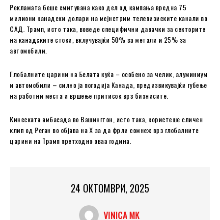
Рекламата беше емитувана како дел од кампања вредна 75
милиони канадски долари на мејнстрим телевизиските канали во
САД. Трамп, исто така, воведе специфични давачки за секторите
на канадските стоки, вклучувајќи 50% за метали и 25% за
автомобили.
Глобалните царини на Белата куќа – особено за челик, алуминиум
и автомобили – силно ја погодија Канада, предизвикувајќи губење
на работни места и вршење притисок врз бизнисите.
Кинеската амбасада во Вашингтон, исто така, користеше сличен
клип од Реган во објава на X за да фрли сомнеж врз глобалните
царини на Трамп претходно оваа година.
24 ОКТОМВРИ, 2025
VINICA MK