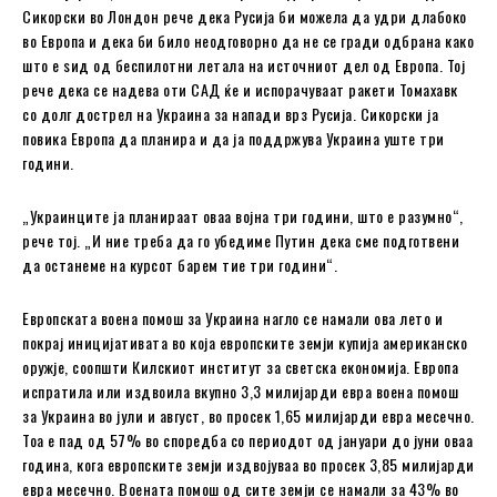
Сикорски во Лондон рече дека Русија би можела да удри длабоко
во Европа и дека би било неодговорно да не се гради одбрана како
што е ѕид од беспилотни летала на источниот дел од Европа. Тој
рече дека се надева оти САД ќе и испорачуваат ракети Томахавк
со долг дострел на Украина за напади врз Русија. Сикорски ја
повика Европа да планира и да ја поддржува Украина уште три
години.
„Украинците ја планираат оваа војна три години, што е разумно“,
рече тој. „И ние треба да го убедиме Путин дека сме подготвени
да останеме на курсот барем тие три години“.
Европската воена помош за Украина нагло се намали ова лето и
покрај иницијативата во која европските земји купија американско
оружје, соопшти Килскиот институт за светска економија. Европа
испратила или издвоила вкупно 3,3 милијарди евра воена помош
за Украина во јули и август, во просек 1,65 милијарди евра месечно.
Тоа е пад од 57% во споредба со периодот од јануари до јуни оваа
година, кога европските земји издвојуваа во просек 3,85 милијарди
евра месечно. Воената помош од сите земји се намали за 43% во