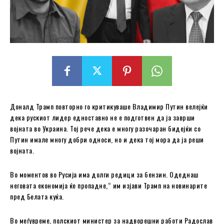
Доналд Трамп повторно го критикуваше Владимир Путин велејќи
дека рускиот лидер едноставно не е подготвен да ја заврши
војната во Украина. Тој рече дека е многу разочаран бидејќи со
Путин имале многу добри односи, но и дека тој мора да ја реши
војната.
Во моментов во Русија има долги редици за бензин. Одеднаш
неговата економија ќе пропадне,“ им изјави Трамп на новинарите
пред Белата куќа.
Во меѓувреме, полскиот министер за надворешни работи Радослав