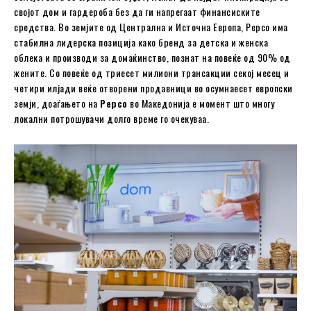
својот дом и гардероба без да ги напрегаат финансиските
средства. Во земјите од Централна и Источна Европа, Pepco има
стабилна лидерска позиција како бренд за детска и женска
облека и производи за домаќинство, познат на повеќе од 90% од
жените. Со повеќе од триесет милиони трансакции секој месец и
четири илјади веќе отворени продавници во осумнаесет европски
земји, доаѓањето на
Pepco
во Македонија е момент што многу
локални потрошувачи долго време го очекуваа.