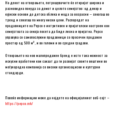
На денот на отворањето, потрошувачите ќе откријат широка и
разновидна понуда за домот и целото семејство: од декор и
кујнски основи до детска облека и мода за возрасни – секогаш во
тренд и секогаш по многу ниски цени. Распоредот на
продавниците на Pepco е интуитивен и пријателски настроен кон
семејствата за секоја посета да биде лесна и пријатна. Pepco
управува со самопослужни продавници со просечен продажен
простор од 500 м², и во големи и во средни градови.
Отворањето на нов малопродажен бренд е исто така можност за
искусни вработени кои сакаат да ги развијат своите вештини во
меѓународна компанија со високи организациски и културни
стандарди.
Повеќе информации може да најдете на официјалниот веб-сајт –
https://pepco.mk/