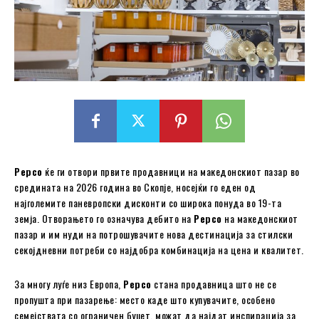
Pepco
ќе ги отвори првите продавници на македонскиот пазар во
средината на 2026 година во Скопје, носејќи го еден од
најголемите паневропски дисконти со широка понуда во 19-та
земја. Отворањето го означува дебито на
Pepco
на македонскиот
пазар и им нуди на потрошувачите нова дестинација за стилски
секојдневни потреби со најдобра комбинација на цена и квалитет.
За многу луѓе низ Европа,
Pepco
стана продавница што не се
пропушта при пазарење: место каде што купувачите, особено
семејствата со ограничен буџет, можат да најдат инспирација за