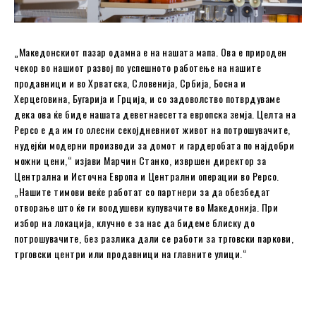
„Македонскиот пазар одамна е на нашата мапа. Ова е природен
чекор во нашиот развој по успешното работење на нашите
продавници и во Хрватска, Словенија, Србија, Босна и
Херцеговина, Бугарија и Грција, и со задоволство потврдуваме
дека ова ќе биде нашата деветнаесетта европска земја. Целта на
Pepco е да им го олесни секојдневниот живот на потрошувачите,
нудејќи модерни производи за домот и гардеробата по најдобри
можни цени,“ изјави Марчин Станко, извршен директор за
Централна и Источна Европа и Централни операции во Pepco.
„Нашите тимови веќе работат со партнери за да обезбедат
отворање што ќе ги воодушеви купувачите во Македонија. При
избор на локација, клучно е за нас да бидеме блиску до
потрошувачите, без разлика дали се работи за трговски паркови,
трговски центри или продавници на главните улици.“