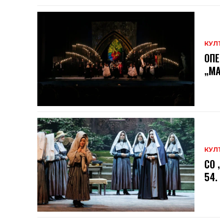
КУЛ
ОПЕ
„МА
КУЛ
СО 
54.