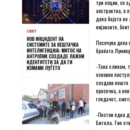
три опции, се о
апстрактна, а п
дека бојата не
нијансите, бои
СВЕТ
НОВ ИНЦИДЕНТ НА
Посочува дека 
СИСТЕМИТЕ ЗА ВЕШТАЧКА
ИНТЕЛИГЕНЦИЈА: МИТОС НА
браќата Лумиер
АНТРОПИК СОЗДАДЕ ЛАЖНИ
ИДЕНТИТЕТИ ЗА ДА ГИ
-Така сликам, 
ИЗМАМИ ЛУЃЕТО
основен постул
создава нешто 
просечна, а нек
гледачот, смет
-Постои една д
Битола. Тие от