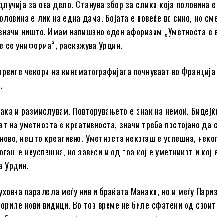
длучија за ова дело. Станува збор за слика која половина е
оловина е лик на една дама. Бојата е повеќе во сино, но см
 значи ништо. Имам напишано еден афоризам „Уметноста е 
те се униформа“, раскажува Урдин.
првите чекори на кинематографијата почнуваат во Франција
.
така и размислувам. Повторувањето е знак на немоќ. Бидејќ
ат на уметноста е креативноста, значи треба постојано да 
ново, нешто креативно. Уметноста некогаш е успешна, неко
огаш е неуспешна, но зависи и од тоа кој е уметникот и кој 
а Урдин.
уховна паралела меѓу нив и браќата Манаки, но и меѓу Париз
вориле нови видици. Во тоа време не биле сфатени од своит