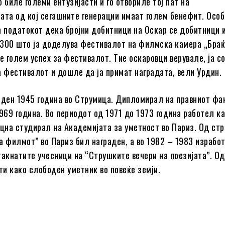
 биле големи ентузијасти и го отвориле тој пат на
ата од кој сегашните генерации имаат голем бенефит. Осо
а податокот дека бројни добитници на Оскар се добитници 
300 што ја доделува фестивалот на филмска камера „Бра
 е голем успех за фестивалот. Тие оскаровци верувале, ја 
а фестивалот и дошле да ја примат наградата, вели Урдин.
оден 1945 година во Струмица. Дипломирал на правниот фа
1969 година. Во периодот од 1971 до 1973 година работел к
оцна студирал на Академијата за уметност во Париз. Од стр
а филмот” во Париз бил награден, а во 1982 – 1983 израбо
такнатите учесници на “Струшките вечери на поезијата”. О
оти како слободен уметник во повеќе земји.