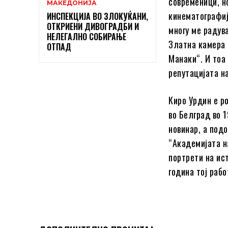
современици, но
МАКЕДОНИЈА
кинематографиј
ИНСПЕКЦИЈА ВО ЗЛОКУЌАНИ,
ОТКРИЕНИ ДИВОГРАДБИ И
многу ме радув
НЕЛЕГАЛНО СОБИРАЊЕ
Златна камера 
ОТПАД
Манаки“. И тоа
репутацијата н
Киро Урдин е р
во Белград во 
новинар, а под
“Академијата н
портрети на ис
година тој раб