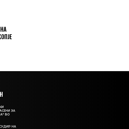
 НА
КОПЈЕ
Н
КИ
АСЕНИ ЗА
А“ ВО
СУДИР НА