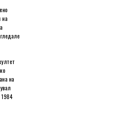
бено
и на
ќа
согледале
култет
ако
ана на
тувал
д 1984