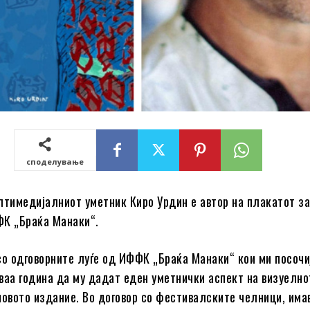
споделување
лтимедијалниот уметник Киро Урдин е автор на плакатот за
ФК „Браќа Манаки“.
со одговорните луѓе од ИФФК „Браќа Манаки“ кои ми посочи
ваа година да му дадат еден уметнички аспект на визуелно
новото издание. Во договор со фестивалските челници, има