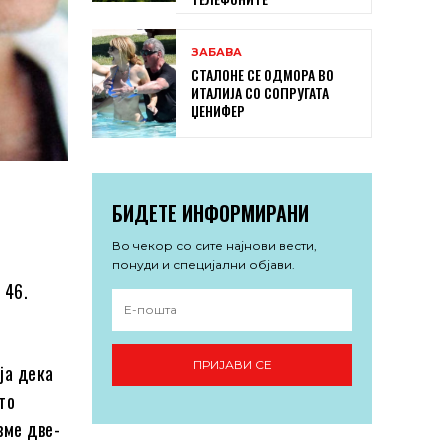
ЗАБАВА
СТАЛОНЕ СЕ ОДМОРА ВО
ИТАЛИЈА СО СОПРУГАТА
ЏЕНИФЕР
БИДЕТЕ ИНФОРМИРАНИ
Во чекор со сите најнови вести,
понуди и специјални објави.
 46.
ПРИЈАВИ СЕ
ја дека
то
вме две-