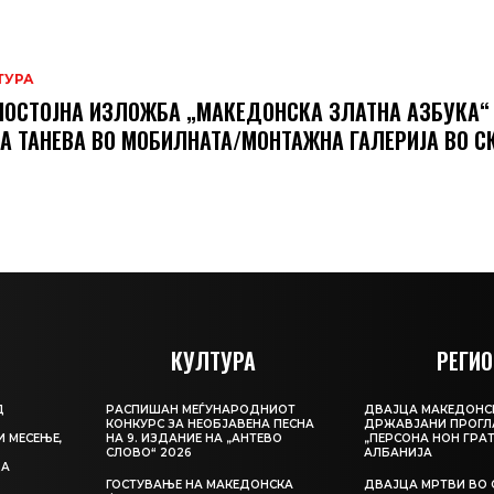
ТУРА
ОСТОЈНА ИЗЛОЖБА „МАКЕДОНСКА ЗЛАТНА АЗБУКА“
А ТАНЕВА ВО МОБИЛНАТА/МОНТАЖНА ГАЛЕРИЈА ВО С
КУЛТУРА
РЕГИО
Д
РАСПИШАН МЕЃУНАРОДНИОТ
ДВАЈЦА МАКЕДОНС
КОНКУРС ЗА НЕОБЈАВЕНА ПЕСНА
ДРЖАВЈАНИ ПРОГЛ
И МЕСЕЊЕ,
НА 9. ИЗДАНИЕ НА „АНТЕВО
„ПЕРСОНА НОН ГРАТ
СЛОВО“ 2026
АЛБАНИЈА
ЦА
ГОСТУВАЊЕ НА МАКЕДОНСКА
ДВАЈЦА МРТВИ ВО 