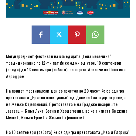
Меѓународниот фестивал на комедијата „Гола месечина“,
традиционално по 12-ти пат ќе се оджи од утре, 10 септември
(среда) до 13 септември (сабота), во паркот Авионче во Општина
Аеродром.
На првиот фестивалски ден со почеток во 20 часот ќе се одигра
претставата „Брачно советување“ од Даниел Глатауер во режија
на Жељко Стјепановиќ. Претставата е на Градско позориште
Јазавац – Бања Лука, Босна и Херцеговина, во која играат Снежана
Мишиќ, Жељко Еркиќ и Жељко Стјепановиќ.
На 13 септември (сабота) ќе се одигра претставата „Ива и Глорија“