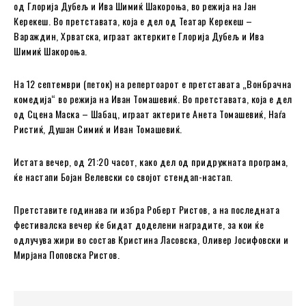
од Глорија Дубељ и Ива Шимиќ Шакороња, во режија на Јан
Керекеш. Во претставата, која е дел од Театар Керекеш –
Вараждин, Хрватска, играат актерките Глорија Дубељ и Ива
Шимиќ Шакороња.
На 12 септември (петок) на репертоарот е претставата „Вонбрачна
комедија“ во режија на Иван Томашевиќ. Во претставата, која е дел
од Сцена Маска – Шабац, играат актерите Анета Томашевиќ, Наѓа
Ристиќ, Душан Симиќ и Иван Томашевиќ.
Истата вечер, од 21:20 часот, како дел од придружната програма,
ќе настапи Бојан Велевски со својот стендап-настап.
Претставите годинава ги избра Роберт Ристов, а на последната
фестивалска вечер ќе бидат доделени наградите, за кои ќе
одлучува жири во состав Кристина Ласовска, Оливер Јосифовски и
Мирјана Поповска Ристов.