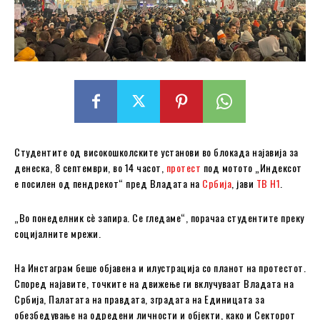
Студентите од високошколските установи во блокада најавија за
денеска, 8 септември, во 14 часот,
протест
под мотото „Индексот
е посилен од пендрекот“ пред Владата на
Србија
, јави
ТВ Н1
.
„Во понеделник сè запира. Се гледаме“, порачаа студентите преку
социјалните мрежи.
На Инстаграм беше објавена и илустрација со планот на протестот.
Според најавите, точките на движење ги вклучуваат Владата на
Србија, Палатата на правдата, зградата на Единицата за
обезбедување на одредени личности и објекти, како и Секторот