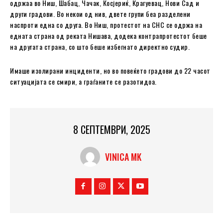
одржаа во Ниш, Шабац, Чачак, Косјериќ, Крагуевац, Нови Сад и
други градови. Во некои од нив, двете групи беа разделени
наспроти една со друга. Во Ниш, протестот на СНС се одржа на
едната страна од реката Нишава, додека контрапротестот беше
на другата страна, со што беше избегнато директно судир.
Имаше изолирани инциденти, но во повеќето градови до 22 часот
ситуацијата се смири, а граѓаните се разотидоа.
8 СЕПТЕМВРИ, 2025
VINICA MK