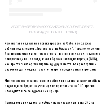
A POST SHARED BY SAMOORGANIZOVANA GRUPA STUDENATA –
BLOKADA (@STUDENTI_U_BLOKADI)
Изминатата недела низ повеќе градови во Србија се одржаа
собири под слоганот „Граѓани против блокади“. Паралелно со нив
беа организирани и контрапротести, при што во дел од градовите
приврзаниците на владејачката Српска напредна партија (СНС),
кои пристигнале организирано од други места, беа растерани и
спречени да ги одржат своите говори и предвидената програма.
Министерството за внатрешни работи во неделата навечер објави
податоци за бројот на учесници на протестите на СНС против
блокадите што се одржаа низ Србија.
Попладнето во неделата, собири на приврзаниците на СНС се