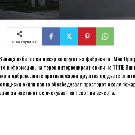
споделување
Виница изби голем пожар во кругот на фабриката „Мак Прог
те информации, на терен интервенираат екипи на ТППЕ Вин
ако и доброволните противпожарни друштва од двете општи
полициски екипи кои го обезбедуваат просторот околу пожа
ции за настанот се очекуваат во текот на вечерта.