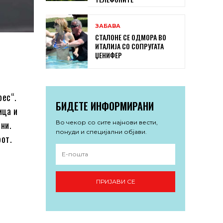
ЗАБАВА
СТАЛОНЕ СЕ ОДМОРА ВО
ИТАЛИЈА СО СОПРУГАТА
ЏЕНИФЕР
рес“.
БИДЕТЕ ИНФОРМИРАНИ
ица и
Во чекор со сите најнови вести,
ни.
понуди и специјални објави.
рот.
ПРИЈАВИ СЕ