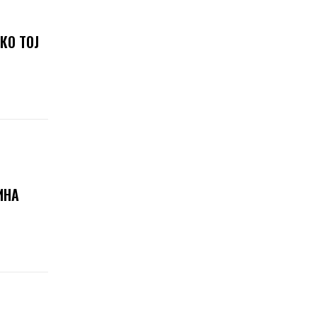
КО ТОЈ
ИНА