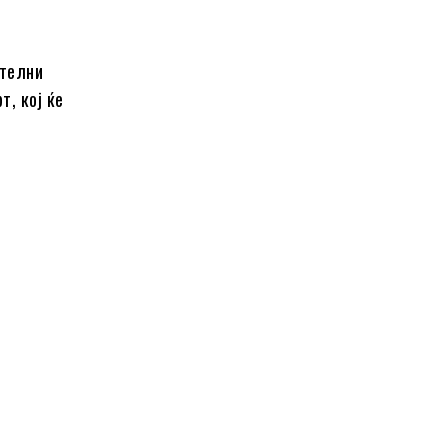
ителни
т, кој ќе