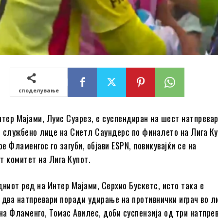
споделување
нтер Мајами, Луис Суарез, е суспендиран на шест натпрева
 службено лице на Сиетл Саундерс по финалето на Лига Ку
ое Фламенгос го загуби, објави ESPN, повикувајќи се на
т комитет на Лига Купот.
дниот ред на Интер Мајами, Серхио Бускетс, исто така е
 два натпревари поради удирање на противнички играч во л
а Фламенго, Томас Авилес, доби суспензија од три натпре