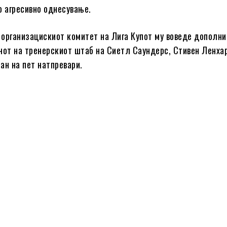
о агресивно однесување.
организацискиот комитет на Лига Купот му воведе дополн
нот на тренерскиот штаб на Сиетл Саундерс, Стивен Ленхар
ан на пет натпревари.