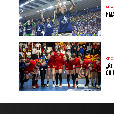
СПО
ИМА
СПО
„ЌЕ
СО 