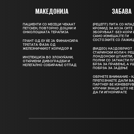
МАКЕДОНИЈА
ЗАБАВА
ПАЦИЕНТИ СО МЕСЕЦИ ЧЕКААТ
(РЕЦЕПТ) ПИТА СО МЛА
ПЕТСКЕН, ПОВТОРНО ДОЦНИ И
КРОМИД ЗА КОЈА СИТЕ
ОНКОЛОШКАТА ТЕРАПИЈА
ЗБОРУВААТ: БЕЗ КОРИ 
САМО ИЗМЕШАЈТЕ ГИ
СОСТОЈКИТЕ СО ЛАЖИ
ГРАНТ ОД ЕУ ЌЕ ЈА ФИНАНСИРА
ТРЕТАТА ФАЗА ОД
ЖЕЛЕЗНИЧКИОТ КОРИДОР 8
(ВИДЕО) НАЈДОБРИОТ
СТАРИНСКИ КОЛАЧ: РЕЦ
ЛОНДОНСКИ ШТАНГЛИ, 
ИНСПЕКЦИЈА ВО ЗЛОКУЌАНИ,
ПОЛНИ СО ЈАТКАСТИ П
ОТКРИЕНИ ДИВОГРАДБИ И
БРЗА ЗА ПРАВЕЊЕ, А У
НЕЛЕГАЛНО СОБИРАЊЕ ОТПАД
ПОБРЗА ЗА ЈАДЕЊЕ
ОБРНЕТЕ ВНИМАНИЕ – 
ПРЕПОЗНАЕТЕ ДАЛИ В
ПАРТНЕР ВЕ ИЗНЕВЕРУВ
КЛУЧНИ ЗНАЦИ ШТО НЕ
ДА ГИ ИГНОРИРАТЕ