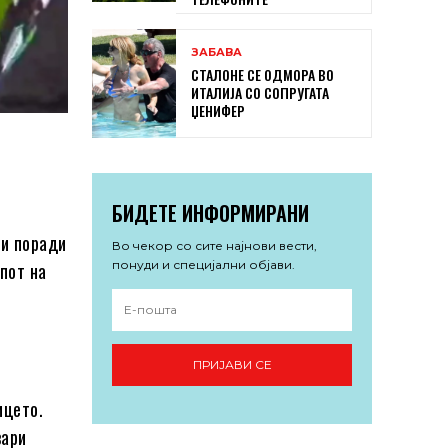
ЗАБАВА
СТАЛОНЕ СЕ ОДМОРА ВО
ИТАЛИЈА СО СОПРУГАТА
ЏЕНИФЕР
БИДЕТЕ ИНФОРМИРАНИ
ри поради
Во чекор со сите најнови вести,
понуди и специјални објави.
пот на
ПРИЈАВИ СЕ
ицето.
вари