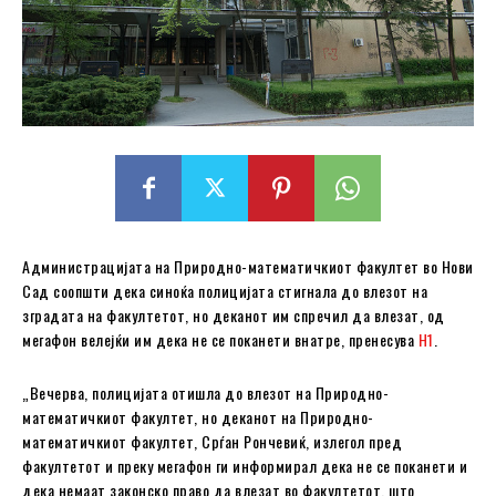
Администрацијата на Природно-математичкиот факултет во Нови
Сад соопшти дека синоќа полицијата стигнала до влезот на
зградата на факултетот, но деканот им спречил да влезат, од
мегафон велејќи им дека не се поканети внатре, пренесува
Н1
.
„Вечерва, полицијата отишла до влезот на Природно-
математичкиот факултет, но деканот на Природно-
математичкиот факултет, Срѓан Рончевиќ, излегол пред
факултетот и преку мегафон ги информирал дека не се поканети и
дека немаат законско право да влезат во факултетот, што