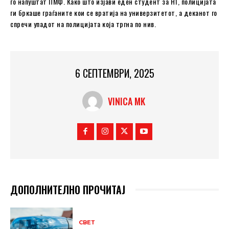
го напуштат ПМФ. Како што изјави еден студент за Н1, полицијата
ги бркаше граѓаните кои се вратија на универзитетот, а деканот го
спречи упадот на полицијата која тргна по нив.
6 СЕПТЕМВРИ, 2025
VINICA MK
ДОПОЛНИТЕЛНО ПРОЧИТАЈ
СВЕТ