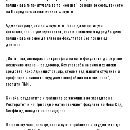
полицијата го почитувала во тој момент“, се вели во соопштението
на Природно-математичкиот факултет.
Администрацијата на факултетот бара да се почитува
автономијата на универзитетот, како и законската одредба дека
полицијата не смее да влезе во факултетот без покана од
деканот.
„Исто така, апелираме ситуацијата на сите факултети да се реши
исклучиво мирно – со договор, без употреба на сила и хемиски
средства. Како Администрација, стоиме зад нашите студенти и
професори и силно го осудуваме секој облик на насилство“,
соопшти ПМФ.
Синоќа, студентите и граѓаните се засолнија во зградите на
Ректоратот и на Природно-математичкиот факултет во Нови Сад,
бегајќи од нападот на полицијата.
По неколку часа, полицијата ги пушти граѓаните и студентите да