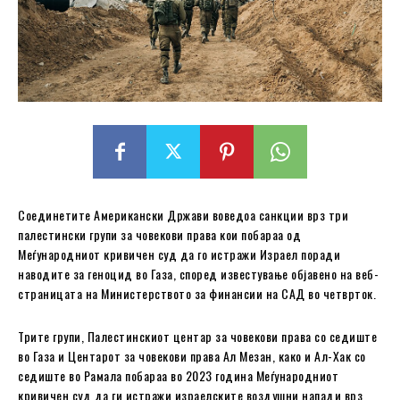
Соединетите Американски Држави воведоа санкции врз три
палестински групи за човекови права кои побараа од
Меѓународниот кривичен суд да го истражи Израел поради
наводите за геноцид во Газа, според известување објавено на веб-
страницата на Министерството за финансии на САД во четврток.
Трите групи, Палестинскиот центар за човекови права со седиште
во Газа и Центарот за човекови права Ал Мезан, како и Ал-Хак со
седиште во Рамала побараа во 2023 година Меѓународниот
кривичен суд да ги истражи израелските воздушни напади врз