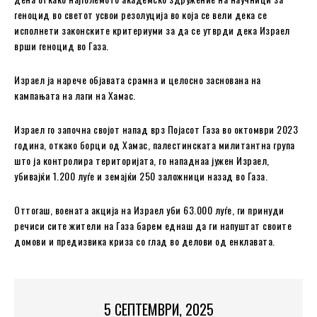
геноцид во светот усвои резолуција во која се вели дека се
исполнети законските критериуми за да се утврди дека Израел
врши геноцид во Газа.
Израел ја нарече објавата срамна и целосно заснована на
кампањата на лаги на Хамас.
Израел го започна својот напад врз Појасот Газа во октомври 2023
година, откако борци од Хамас, палестинската милитантна група
што ја контролира територијата, го нападнаа јужен Израел,
убивајќи 1.200 луѓе и земајќи 250 заложници назад во Газа.
Оттогаш, воената акција на Израел уби 63.000 луѓе, ги принуди
речиси сите жители на Газа барем еднаш да ги напуштат своите
домови и предизвика криза со глад во делови од енклавата.
5 СЕПТЕМВРИ, 2025