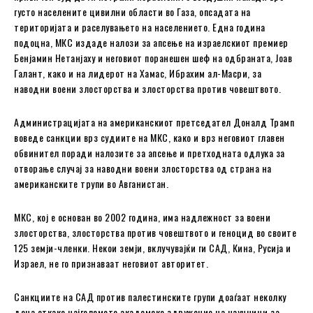
густо населените цивилни области во Газа, опсадата на
територијата и раселувањето на населението. Една година
подоцна, МКС издаде налози за апсење на израелскиот премиер
Бенјамин Нетанјаху и неговиот поранешен шеф на одбраната, Јоав
Галант, како и на лидерот на Хамас, Ибрахим ал-Масри, за
наводни воени злосторства и злосторства против човештвото.
Администрацијата на американскиот претседател Доналд Трамп
воведе санкции врз судиите на МКС, како и врз неговиот главен
обвинител поради налозите за апсење и претходната одлука за
отворање случај за наводни воени злосторства од страна на
американските трупи во Авганистан.
МКС, кој е основан во 2002 година, има надлежност за воени
злосторства, злосторства против човештвото и геноцид во своите
125 земји-членки. Некои земји, вклучувајќи ги САД, Кина, Русија и
Израел, не го признаваат неговиот авторитет.
Санкциите на САД против палестинските групи доаѓаат неколку
дена откако најголемото академско здружение на научници за