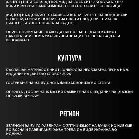
(РЕЦЕПТ) ПИТА СО МЛАД КРОМИД ЗА КОЈА СИТЕ ЗБОРУВААТ: БЕЗ
КОРИ И МЕСЕЊЕ, САМО ИЗМЕШАЈТЕ ГИ СОСТОЈКИТЕ СО ЛАЖИЦА
(ВИДЕО) НАЈДОБРИОТ СТАРИНСКИ КОЛАЧ: РЕЦЕПТ ЗА ЛОНДОНСКИ
ШТАНГЛИ, СОЧНИ И ПОЛНИ СО ЈАТКАСТИ ПЛОДОВИ – БРЗА ЗА
ПРАВЕЊЕ, А УШТЕ ПОБРЗА ЗА ЈАДЕЊЕ
ОБРНЕТЕ ВНИМАНИЕ – КАКО ДА ПРЕПОЗНАЕТЕ ДАЛИ ВАШИОТ
ПАРТНЕР ВЕ ИЗНЕВЕРУВА: КЛУЧНИ ЗНАЦИ ШТО НЕ ТРЕБА ДА ГИ
ИГНОРИРАТЕ
КУЛТУРА
РАСПИШАН МЕЃУНАРОДНИОТ КОНКУРС ЗА НЕОБЈАВЕНА ПЕСНА НА 9.
ИЗДАНИЕ НА „АНТЕВО СЛОВО“ 2026
ГОСТУВАЊЕ НА МАКЕДОНСКА ФИЛХАРМОНИЈА ВО СТРУГА
ОПЕРАТА „ТОСКА“ НА 16 МАЈ ВО РАМКИТЕ НА 54. ИЗДАНИЕ НА „МАЈСКИ
ОПЕРСКИ ВЕЧЕРИ“
РЕГИОН
ЗЕЛЕНСКИ ЗА ЕУ: ГО РАЗБИРАМ СКЕПТИЦИЗМОТ НА ВУЧИЌ, НО НИЕ СМЕ
ВО ВОЈНА И РАЗБИРАМЕ КАКВА ТРЕБА ДА БИДЕ УКРАИНА ВО
ИДНИНА