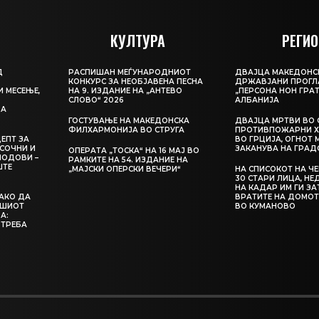
КУЛТУРА
РЕГИО
Д
РАСПИШАН МЕЃУНАРОДНИОТ
ДВАЈЦА МАКЕДОНС
КОНКУРС ЗА НЕОБЈАВЕНА ПЕСНА
ДРЖАВЈАНИ ПРОГЛ
И МЕСЕЊЕ,
НА 9. ИЗДАНИЕ НА „АНТЕВО
„ПЕРСОНА НОН ГРАТ
СЛОВО“ 2026
АЛБАНИЈА
ЦА
ГОСТУВАЊЕ НА МАКЕДОНСКА
ДВАЈЦА МРТВИ ВО 
ФИЛХАРМОНИЈА ВО СТРУГА
ПРОТИВПОЖАРНИ Х
ЕПТ ЗА
ВО ГРЦИЈА, ОГНОТ 
СОЧНИ И
ЗАКАНУВА НА ГРАД
ОПЕРАТА „ТОСКА“ НА 16 МАЈ ВО
ЛОДОВИ –
РАМКИТЕ НА 54. ИЗДАНИЕ НА
ШТЕ
„МАЈСКИ ОПЕРСКИ ВЕЧЕРИ“
НА СПИСОКОТ НА Ч
30 СТАРИ ЛИЦА, Н
НА КАДАР ИМ ГИ З
КАКО ДА
ВРАТИТЕ НА ДОМОТ
АШИОТ
ВО КУМАНОВО
А:
 ТРЕБА