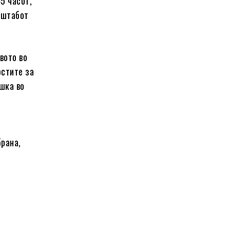
5 часот,
лштабот
вото во
остите за
шка во
брана,