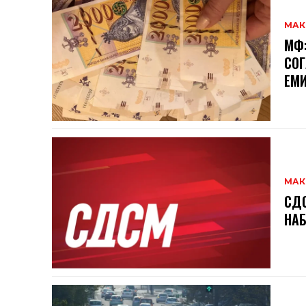
МАК
МФ:
СОГ
ЕМИ
МАК
СДС
НАБ