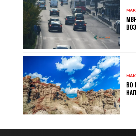
МАК
МВР
ВОЗ
МАК
ВО 
НАП