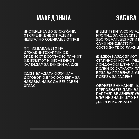
МАКЕДОНИЈА
ЗАБАВА
ИНСПЕКЦИЈА ВО ЗЛОКУЌАНИ,
(РЕЦЕПТ) ПИТА СО МЛА
ОТКРИЕНИ ДИВОГРАДБИ И
КРОМИД ЗА КОЈА СИТЕ
НЕЛЕГАЛНО СОБИРАЊЕ ОТПАД
ЗБОРУВААТ: БЕЗ КОРИ 
САМО ИЗМЕШАЈТЕ ГИ
СОСТОЈКИТЕ СО ЛАЖИ
МФ: ИЗДАВАЊЕТО НА
ДРЖАВНИТЕ ХАРТИИ ОД
ВРЕДНОСТ Е СОГЛАСНО ПЛАНОТ
(ВИДЕО) НАЈДОБРИОТ
ОД БУЏЕТОТ И ОБЈАВЕНИОТ
СТАРИНСКИ КОЛАЧ: РЕЦ
КАЛЕНДАР ЗА ЕМИСИИ НА ДХВ
ЛОНДОНСКИ ШТАНГЛИ, 
ПОЛНИ СО ЈАТКАСТИ П
БРЗА ЗА ПРАВЕЊЕ, А У
СДСМ: ВЛАДАТА СКЛУЧИЛА
ПОБРЗА ЗА ЈАДЕЊЕ
ДОГОВОР ОД 100.000 ЕВРА ЗА
НАБАВКА НА ВОДА БЕЗ ЈАВЕН
ОГЛАС
ОБРНЕТЕ ВНИМАНИЕ – 
ПРЕПОЗНАЕТЕ ДАЛИ В
ПАРТНЕР ВЕ ИЗНЕВЕРУВ
КЛУЧНИ ЗНАЦИ ШТО НЕ
ДА ГИ ИГНОРИРАТЕ