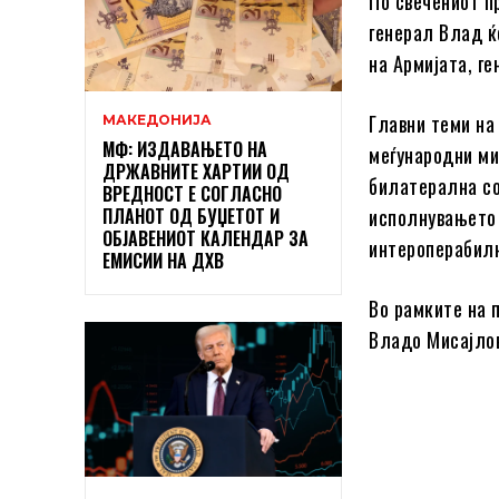
По свечениот п
генерал Влад ќ
на Армијата, г
Главни теми на
МАКЕДОНИЈА
МФ: ИЗДАВАЊЕТО НА
меѓународни ми
ДРЖАВНИТЕ ХАРТИИ ОД
билатерална со
ВРЕДНОСТ Е СОГЛАСНО
ПЛАНОТ ОД БУЏЕТОТ И
исполнувањето 
ОБЈАВЕНИОТ КАЛЕНДАР ЗА
интероперабил
ЕМИСИИ НА ДХВ
Во рамките на 
Владо Мисајло