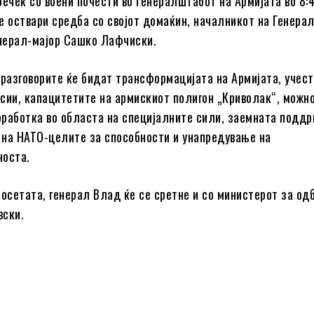
речек со воени почести во Генералштабот на Армијата во 8:4
е оствари средба со својот домаќин, началникот на Генера
енерал-мајор Сашко Лафчиски.
 разговорите ќе бидат трансформацијата на Армијата, учест
сии, капацитетите на армискиот полигон „Криволак“, можн
работка во областа на специјалните сили, заемната поддр
на НАТО-целите за способности и унапредување на
носта.
посетата, генерал Влад ќе се сретне и со министерот за од
вски.