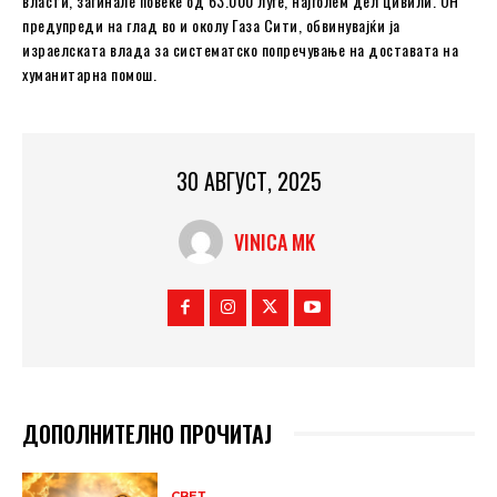
власти, загинале повеќе од 63.000 луѓе, најголем дел цивили. ОН
предупреди на глад во и околу Газа Сити, обвинувајќи ја
израелската влада за систематско попречување на доставата на
хуманитарна помош.
30 АВГУСТ, 2025
VINICA MK
ДОПОЛНИТЕЛНО ПРОЧИТАЈ
СВЕТ