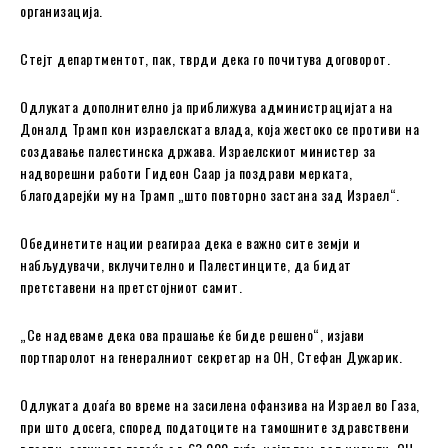
организација.
Стејт департментот, пак, тврди дека го почитува договорот.
Одлуката дополнително ја приближува администрацијата на
Доналд Трамп кон израелската влада, која жестоко се противи на
создавање палестинска држава. Израелскиот министер за
надворешни работи Гидеон Саар ја поздрави мерката,
благодарејќи му на Трамп „што повторно застана зад Израел“.
Обединетите нации реагираа дека е важно сите земји и
набљудувачи, вклучително и Палестинците, да бидат
претставени на претстојниот самит.
„Се надеваме дека ова прашање ќе биде решено“, изјави
портпаролот на генералниот секретар на ОН, Стефан Дужарик.
Одлуката доаѓа во време на засилена офанзива на Израел во Газа,
при што досега, според податоците на тамошните здравствени