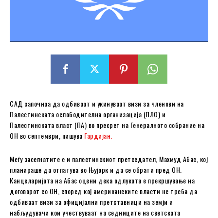
САД започнаа да одбиваат и укинуваат визи за членови на
Палестинската ослободителна организација (ПЛО) и
Палестинската власт (ПА) во пресрет на Генералното собрание на
ОН во септември, пишува
Гардијан.
Меѓу засегнатите е и палестинскиот претседател, Махмуд Абас, кој
планираше да отпатува во Њујорк и да се обрати пред ОН.
Канцеларијата на Абас оцени дека одлуката е прекршување на
договорот со ОН, според кој американските власти не треба да
одбиваат визи за официјални претставници на земји и
набљудувачи кои учествуваат на седниците на светската