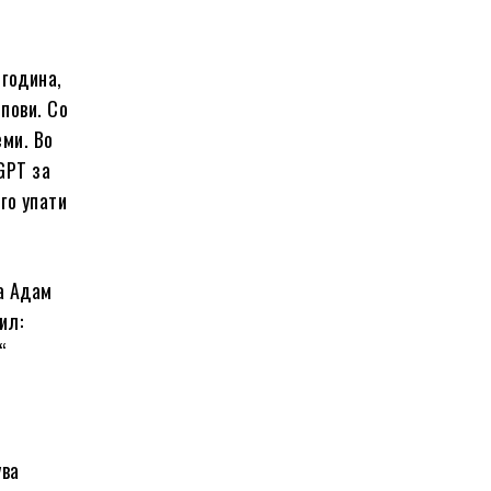
 година,
пови. Со
еми. Во
GPT за
го упати
а Адам
ил:
“
ува