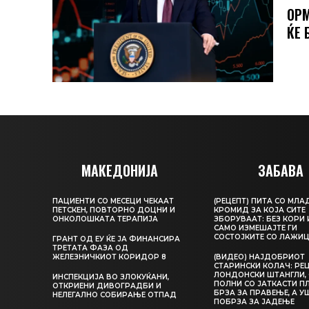
ОРМ
ЌЕ 
МАКЕДОНИЈА
ЗАБАВА
ПАЦИЕНТИ СО МЕСЕЦИ ЧЕКААТ
(РЕЦЕПТ) ПИТА СО МЛА
ПЕТСКЕН, ПОВТОРНО ДОЦНИ И
КРОМИД ЗА КОЈА СИТЕ
ОНКОЛОШКАТА ТЕРАПИЈА
ЗБОРУВААТ: БЕЗ КОРИ 
САМО ИЗМЕШАЈТЕ ГИ
СОСТОЈКИТЕ СО ЛАЖИ
ГРАНТ ОД ЕУ ЌЕ ЈА ФИНАНСИРА
ТРЕТАТА ФАЗА ОД
ЖЕЛЕЗНИЧКИОТ КОРИДОР 8
(ВИДЕО) НАЈДОБРИОТ
СТАРИНСКИ КОЛАЧ: РЕЦ
ЛОНДОНСКИ ШТАНГЛИ, 
ИНСПЕКЦИЈА ВО ЗЛОКУЌАНИ,
ПОЛНИ СО ЈАТКАСТИ П
ОТКРИЕНИ ДИВОГРАДБИ И
БРЗА ЗА ПРАВЕЊЕ, А У
НЕЛЕГАЛНО СОБИРАЊЕ ОТПАД
ПОБРЗА ЗА ЈАДЕЊЕ