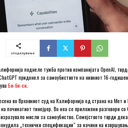
споделување
лифорнија поднеле тужба против компанијата OpenAI, тврд
ChatGPT придонел за самоубиството на нивниот 16-годишен
шува
Би-би-си
.
есена во Врховниот суд на Калифорнија од страна на Мет и
 на починатиот тинејџер. Во неа се приложени разговори со
 изразувало мисли за самоубиство. Семејството тврди дека
понудила „технички спецификации“ за начини на извршувањ