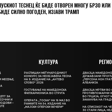
УСКИОТ ТЕСНЕЦ ЌЕ БИДЕ ОТВОРЕН МНОГУ БРЗО ИЛИ
БИДЕ СИЛНО ПОГОДЕН, ИЗЈАВИ ТРАМП
КУЛТУРА
РЕГИО
Д
РАСПИШАН МЕЃУНАРОДНИОТ
ДВАЈЦА МАКЕДОНС
КОНКУРС ЗА НЕОБЈАВЕНА ПЕСНА
ДРЖАВЈАНИ ПРОГЛ
И МЕСЕЊЕ,
НА 9. ИЗДАНИЕ НА „АНТЕВО
„ПЕРСОНА НОН ГРАТ
СЛОВО“ 2026
АЛБАНИЈА
ЦА
ГОСТУВАЊЕ НА МАКЕДОНСКА
ДВАЈЦА МРТВИ ВО 
ФИЛХАРМОНИЈА ВО СТРУГА
ПРОТИВПОЖАРНИ Х
ЕПТ ЗА
ВО ГРЦИЈА, ОГНОТ 
СОЧНИ И
ЗАКАНУВА НА ГРАД
ОПЕРАТА „ТОСКА“ НА 16 МАЈ ВО
ЛОДОВИ –
РАМКИТЕ НА 54. ИЗДАНИЕ НА
ШТЕ
„МАЈСКИ ОПЕРСКИ ВЕЧЕРИ“
НА СПИСОКОТ НА Ч
30 СТАРИ ЛИЦА, Н