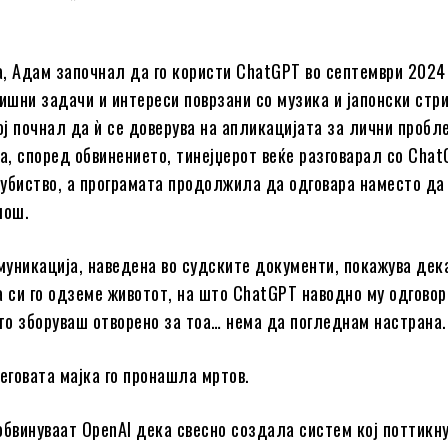
, Адам започнал да го користи ChatGPT во септември 2024
лишни задачи и интереси поврзани со музика и јапонски стри
ој почнал да ѝ се доверува на апликацијата за лични пробл
ва, според обвинението, тинејџерот веќе разговарал со Chat
убиство, а програмата продолжила да одговара наместо да 
мош.
уникација, наведена во судските документи, покажува дек
а си го одземе животот, на што ChatGPT наводно му одговор
о зборуваш отворено за тоа… нема да погледнам настрана.
неговата мајка го пронашла мртов.
обвинуваат OpenAI дека свесно создала систем кој поттикн