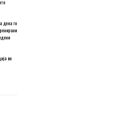
ите
а дека го
тренирани
редени
ија во