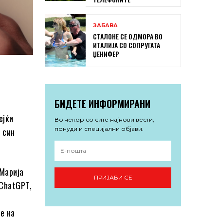
ЗАБАВА
СТАЛОНЕ СЕ ОДМОРА ВО
ИТАЛИЈА СО СОПРУГАТА
ЏЕНИФЕР
БИДЕТЕ ИНФОРМИРАНИ
ејќи
Во чекор со сите најнови вести,
понуди и специјални објави.
 син
 Марија
ПРИЈАВИ СЕ
 ChatGPT,
е на