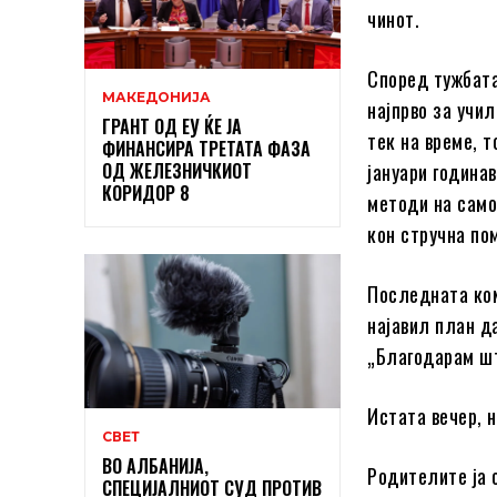
чинот.
Според тужбата
МАКЕДОНИЈА
најпрво за учи
ГРАНТ ОД ЕУ ЌЕ ЈА
тек на време, т
ФИНАНСИРА ТРЕТАТА ФАЗА
ОД ЖЕЛЕЗНИЧКИОТ
јануари година
КОРИДОР 8
методи на само
кон стручна по
Последната ком
најавил план д
„Благодарам шт
Истата вечер, 
СВЕТ
ВО АЛБАНИЈА,
Родителите ја 
СПЕЦИЈАЛНИОТ СУД ПРОТИВ