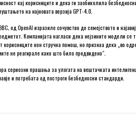
исност кај корисниците и дека ги заобиколила безбедносн
пуштањето на најновата верзија GPT-4.0.
BBC, од OpenAI изразиле сочувство до семејството и најавиј
редметот. Компанијата нагласи дека нејзините модели се 
ат корисниците кон стручна помош, но признаа дека „во од
ите не реагирале како што било предвидено“.
вора сериозни прашања за улогата на вештачката интелигенц
авје и потребата од построги безбедносни стандарди.