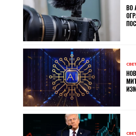
ВО 
ОГР
ПОС
СВЕ
НОВ
МИТ
ИЗМ
СВЕ