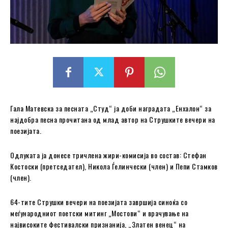
Гала Матевска за песната „Студ“ ја доби наградата „Енхалон“ за
најдобра песна прочитана од млад автор на Струшките вечери на
поезијата.
Одлуката ја донесе тричлена жири-комисија во состав: Стефан
Костоски (претседател), Никола Ѓелинчески (член) и Пепи Стамков
(член).
64-тите Струшки вечери на поезијата завршија синоќа со
меѓународниот поетски митинг „Мостови“ и врачување на
највисоките фестивалски признанија, „Златен венец“ на