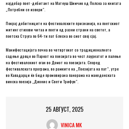
најдобар поет-дебитант на Матеуш Шимчик од Полска за книгата
„Потребни се извори“.
Покрај добитниците на фестивалските признанија, на поетскиот
митинг стихови читаа и поети од разни страни на светот, а
поетска Струга по 64-ти пат блесна во сиот свој сјај.
Манифестацијата почна во четвртокот со традиционалното
садење дрвце во Паркот на поезијата во чест лауреатот и палење
на фестивалскиот оган во Домот на поезијата. Според
фестивалската програма, во рамките на „Поезијата на пат“, утре
во Кавадарци ќе биде промовирана панорама на македонската
винска поезија „Дионис и Свети Трифун“.
25 АВГУСТ, 2025
VINICA MK