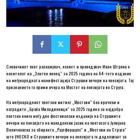
Словачкиот поет раскажувач, есеист и преведувач Иван Штрпка е
носителот на „Златен венец“ за 2025 година на 64-тото издание
на меѓународната манифестација Струшки вечери на поезијата. Тој
признанието го прими вчера на Мостот на поезијата во Струга.
На меѓународниот поетски митинг „Мостови“ беа врачени и
наградите „Браќа Миладиновци“ за 2025 година за најдобра
поетска книга меѓу две фестивалски изданија на Струшките
вечери на поезијата на македонски јaзик на поетесата Јулијана
Величковска за збирката „Рајсфершулс“ и „Мостови на Струга“
што УНЕСКО и Струшките вечери на поезијата го доделуваат за