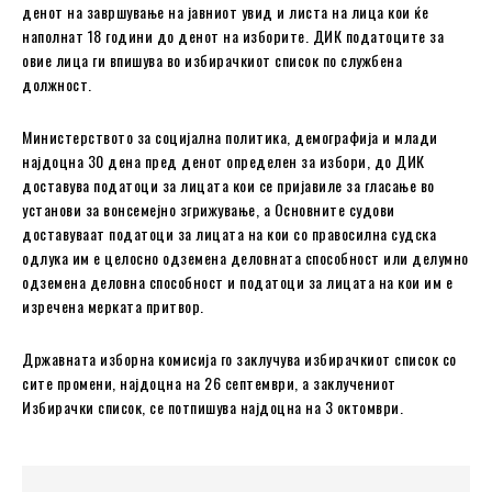
денот на завршување на јавниот увид и листа на лица кои ќе
наполнат 18 години до денот на изборите. ДИК податоците за
овие лица ги впишува во избирачкиот список по службена
должност.
Министерството за социјална политика, демографија и млади
најдоцна 30 дена пред денот определен за избори, до ДИК
доставува податоци за лицата кои се пријавиле за гласање во
установи за вонсемејно згрижување, а Основните судови
доставуваат податоци за лицата на кои со правосилна судска
одлука им е целосно одземена деловната способност или делумно
одземена деловна способност и податоци за лицата на кои им е
изречена мерката притвор.
Државната изборна комисија го заклучува избирачкиот список со
сите промени, најдоцна на 26 септември, а заклучениот
Избирачки список, се потпишува најдоцна на 3 октомври.