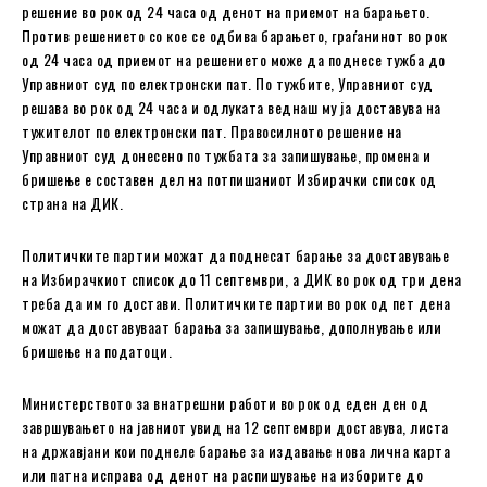
решение во рок од 24 часа од денот на приемот на барањето.
Против решението со кое се одбива барањето, граѓанинот во рок
од 24 часа од приемот на решението може да поднесе тужба до
Управниот суд по електронски пат. По тужбите, Управниот суд
решава во рок од 24 часа и одлуката веднаш му ja доставува на
тужителот по електронски пат. Правосилното решение на
Управниот суд донесено по тужбата за запишување, промена и
бришење е составен дел на потпишаниот Избирачки список од
страна на ДИК.
Политичките партии можат да поднесат барање за доставување
на Избирачкиот список до 11 септември, а ДИК во рок од три дена
треба да им го достави. Политичките партии во рок од пет дена
можат да доставуваат барања за запишување, дополнување или
бришење на податоци.
Министерството за внатрешни работи во рок од еден ден од
завршувањето на јавниот увид на 12 септември доставува, листа
на државјани кои поднеле барање за издавање нова лична карта
или патна исправа од денот на распишување на изборите до