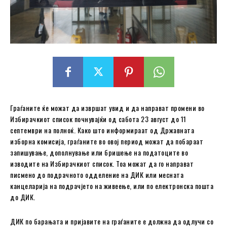
Граѓаните ќе можат да извршат увид и да направат промени во
Избирачкиот список почнувајќи од сабота 23 август до 11
септември на полноќ. Како што информираат од Државната
изборна комисија, граѓаните во овој период можат да побараат
запишување, дополнување или бришење на податоците во
изводите на Избирачкиот список. Тоа можат да го направат
писмено до подрачното одделение на ДИК или месната
канцеларија на подрачјето на живеење, или по електронска пошта
до ДИК.
ДИК по барањата и пријавите на граѓаните е должна да одлучи со