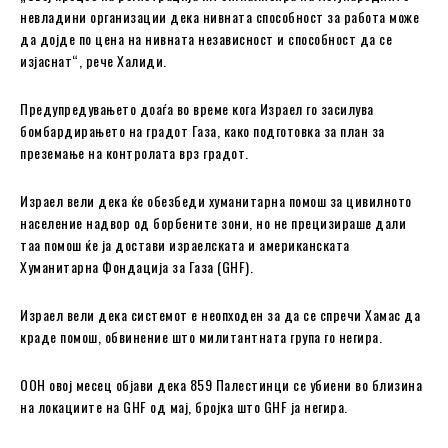
невладини организации дека нивната способност за работа може
да дојде по цена на нивната независност и способност да се
изјаснат“, рече Халиди.
Предупредувањето доаѓа во време кога Израел го засилува
бомбардирањето на градот Газа, како подготовка за план за
преземање на контролата врз градот.
Израел вели дека ќе обезбеди хуманитарна помош за цивилното
население надвор од борбените зони, но не прецизираше дали
таа помош ќе ја достави израелската и американската
Хуманитарна Фондација за Газа (GHF).
Израел вели дека системот е неопходен за да се спречи Хамас да
краде помош, обвинение што милитантната група го негира.
ООН овој месец објави дека 859 Палестинци се убиени во близина
на локациите на GHF од мај, бројка што GHF ја негира.