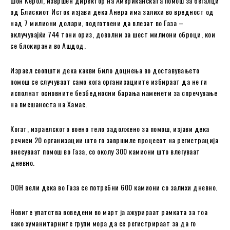
Шон Керол, извршен директор на Американската помош за бегалци
од Блискиот Исток изјави дека Анера има залихи во вредност од
над 7 милиони долари, подготвени да влезат во Газа –
вклучувајќи 744 тони ориз, доволни за шест милиони оброци, кои
се блокирани во Ашдод.
Израел соопшти дека какви било доцнења во доставувањето
помош се случуваат само кога организациите избираат да не ги
исполнат основните безбедносни барања наменети за спречување
на вмешаноста на Хамас.
Когат, израелското воено тело задолжено за помош, изјави дека
речиси 20 организации што го завршиле процесот на регистрација
внесуваат помош во Газа, со околу 300 камиони што влегуваат
дневно.
ООН вели дека во Газа се потребни 600 камиони со залихи дневно.
Новите упатства воведени во март ја ажурираат рамката за тоа
како хуманитарните групи мора да се регистрираат за да го