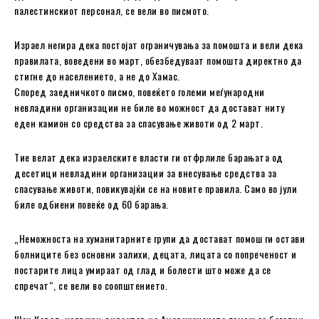
палестинскиот персонал, се вели во писмото.
Израел негира дека постојат ограничувања за помошта и вели дека
правилата, воведени во март, обезбедуваат помошта директно да
стигне до населението, а не до Хамас.
Според заедничкото писмо, повеќето големи меѓународни
невладини организации не биле во можност да достават ниту
еден камион со средства за спасување животи од 2 март.
Тие велат дека израелските власти ги отфрлиле барањата од
десетици невладини организации за внесување средства за
спасување животи, повикувајќи се на новите правила. Само во јули
биле одбиени повеќе од 60 барања.
„Неможноста на хуманитарните групи да достават помош ги остави
болниците без основни залихи, децата, лицата со попреченост и
постарите лица умираат од глад и болести што може да се
спречат“, се вели во соопштението.