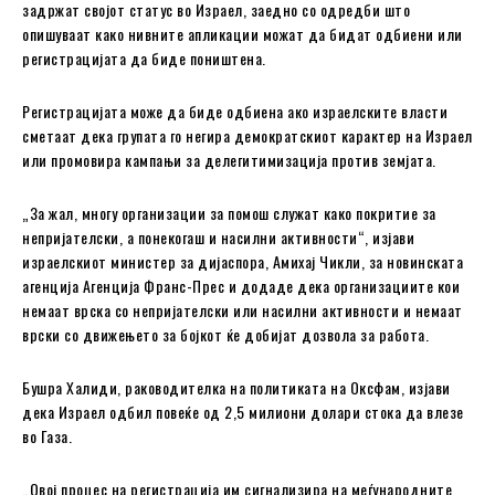
задржат својот статус во Израел, заедно со одредби што
опишуваат како нивните апликации можат да бидат одбиени или
регистрацијата да биде поништена.
Регистрацијата може да биде одбиена ако израелските власти
сметаат дека групата го негира демократскиот карактер на Израел
или промовира кампањи за делегитимизација против земјата.
„За жал, многу организации за помош служат како покритие за
непријателски, а понекогаш и насилни активности“, изјави
израелскиот министер за дијаспора, Амихај Чикли, за новинската
агенција Агенција Франс-Прес и додаде дека организациите кои
немаат врска со непријателски или насилни активности и немаат
врски со движењето за бојкот ќе добијат дозвола за работа.
Бушра Халиди, раководителка на политиката на Оксфам, изјави
дека Израел одбил повеќе од 2,5 милиони долари стока да влезе
во Газа.
„Овој процес на регистрација им сигнализира на меѓународните