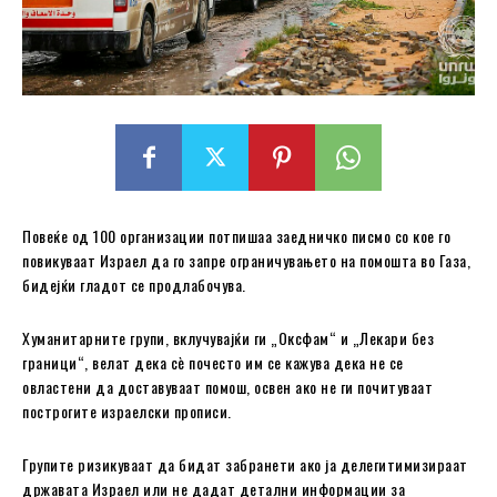
Повеќе од 100 организации потпишаа заедничко писмо со кое го
повикуваат Израел да го запре ограничувањето на помошта во Газа,
бидејќи гладот се продлабочува.
Хуманитарните групи, вклучувајќи ги „Оксфам“ и „Лекари без
граници“, велат дека сè почесто им се кажува дека не се
овластени да доставуваат помош, освен ако не ги почитуваат
построгите израелски прописи.
Групите ризикуваат да бидат забранети ако ја делегитимизираат
државата Израел или не дадат детални информации за