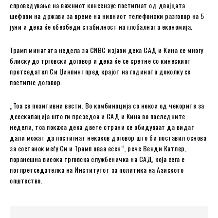
спроведување на важниот консензус постигнат од двајцата
шефови на држави за време на нивниот телефонски разговор на 5
јуни и дека ќе обезбеди стабилност на глобалната економија.
Трамп минатата недела за CNBC изјави дека САД и Кина се многу
блиску до трговски договор и дека ќе се сретне со кинескиот
претседател Си Џинпинг пред крајот на годината доколку се
постигне договор.
„Тоа се позитивни вести. Во комбинација со некои од чекорите за
деескалација што ги презедоа и САД и Кина во последните
недели, тоа покажа дека двете страни се обидуваат да видат
дали можат да постигнат некаков договор што би поставил основа
за состанок меѓу Си и Трамп оваа есен“, рече Венди Катлер,
поранешна висока трговска службеничка на САД, која сега е
потпретседателка на Институтот за политика на Азиското
општество.