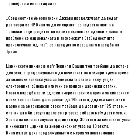
трговијата и инвестициите.
„Соединетите Американски Држави продолжуваат да водат
разговори со НР Кина за да се справат со недостатокот на
трговски реципроцитет во нашите економски односи и нашите
проблеми со националната и економската безбедност што
произлегуваат од тоа“, се наведува во извршната наредба на
Трамп.
Царинското примирје меѓу Пекинг и Вашингтон требаше да истече
денеска, а продолжувањето до почетокот на ноември купува време
за сезонски есенски увоз за божиќната сезона, вклучувајќи
електроника, облека и играчки со пониски царински стапки.
Новата наредба ќе ги одложи американските царини за кинеските
стоки кои требаше да пораснат до 145 отсто, додека кинеските
царини за американски стоки требаше да достигнат 125 отсто, –
стапки што би резултирале со трговско ембарго меѓу двете земји.
Засега на сила остануваат царините од 30 отсто за кинескиот увоз
и кинеските царини за американскиот увоз од 10 отсто.
Кина изјави дека продолжувањето е мерка за понатамошно