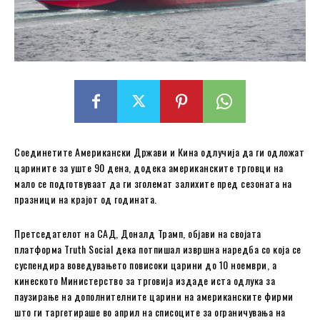
Соединетите Американски Држави и Кина одлучија да ги одложат
царините за уште 90 дена, додека американските трговци на
мало се подготвуваат да ги зголемат залихите пред сезоната на
празници на крајот од годината.
Претседателот на САД, Доналд Трамп, објави на својата
платформа Truth Social дека потпишал извршна наредба со која се
суспендира воведувањето повисоки царини до 10 ноември, а
кинеското Министерство за трговија издаде иста одлука за
паузирање на дополнителните царини на американските фирми
што ги таргетираше во април на списоците за ограничувања на