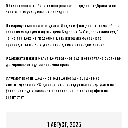
Обвинителството бараше построга казна, додека одбраната се
залагаше за укинување на пресудата.
По изрекувањето на пресудата, Додик изјави дека станува збор за
политичка одлука и оцени дека Судот на БиХ е „политички суд“.
Тој најави дека ќе продолжи да ја извршува функцијата
претседател на РС и дека нема да има вонредни избори.
Одбраната најави жалба до Уставниот суд и евентуално обраќање
до Европскиот суд за човекови права.
Случајот против Додик се водеше поради обидите на
институциите на РС да спречат спроведување на одлуките на
Уставниот суд и високиот претставник на територијата на
ентитетот.
1 АВГУСТ, 2025