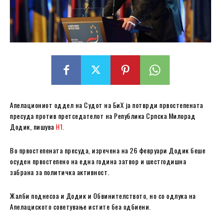
Апелациониот оддел на Судот на БиХ ја потврди првостепената
пресуда против претседателот на Република Српска Милорад
Додик, пишува
Н1.
Во првостепената пресуда, изречена на 26 февруари Додик беше
осуден првостепено на една година затвор и шестгодишна
забрана за политичка активност.
Жалби поднесоа и Додик и Обвинителството, но со одлука на
Апелациското советување истите беа одбиени.