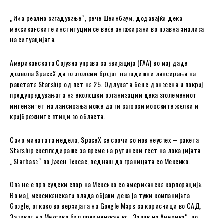
„Има реално загадување“, рече Шеинбаум, додавајќи дека
мексиканските институции се веќе ангажирани во правна анализа
на ситуацијата.
Американската Сојузна управа за авијација (FAA) во мај даде
дозвола SpaceX да го зголеми бројот на годишни лансирања на
ракетата Starship од пет на 25. Одлуката беше донесена и покрај
предупредувањата на еколошки организации дека зголемениот
интензитет на лансирања може да ги загрози морските желки и
крајбрежните птици во областа.
Само минатата недела, SpaceX се соочи со нов неуспех – ракета
Starship експлодираше за време на рутински тест на локацијата
„Starbase“ во јужен Тексас, веднаш до границата со Мексико.
Ова не е прв судски спор на Мексико со американска корпорација.
Во мај, мексиканската влада објави дека ја тужи компанијата
Google, откако во верзијата на Google Maps за корисници во САД,
Заливот на Мексико бил преименуван во „Залив на Америка“, по