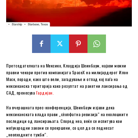
Претседателката на Мексико, Клаудија Шеинбаум, најави можни
правни чекори против компанијата SpaceX на милијардерот Илон
Маск, поради, како што вели, загадување и отпад кој паѓа на
мексиканска територија како резултат на ракетни лансирања од
САД, пренесува
Гардијан.
На вчерашната прес-конференција, Шеинбаум изјави дека
мексиканската влада прави „сѐопфатна ревизија“ на еколошките
последици од лансирањата. Според неа, веќе се испитува кои
меѓународни закони се прекршени, со цел да се поднесат
„неопходните тужби“.