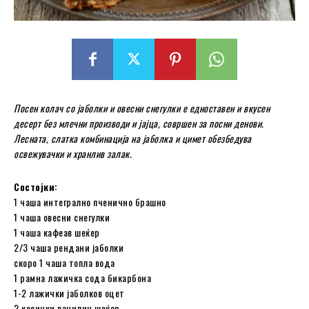
Посен колач со јаболки и овесни снегулки е едноставен и вкусен
десерт без млечни производи и јајца, совршен за посни денови.
Лесната, слатка комбинација на јаболка и цимет обезбедува
освежувачки и хранлив залак.
Состојки:
1 чаша интегрално пченично брашно
1 чаша овесни снегулки
1 чаша кафеав шеќер
2/3 чаша рендани јаболки
скоро 1 чаша топла вода
1 рамна лажичка сода бикарбона
1-2 лажички јаболков оцет
2 кесички ванилин шеќер