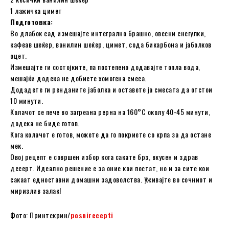
1 лажичка цимет
Подготовка:
Во длабок сад измешајте интегрално брашно, овесни снегулки,
кафеав шеќер, ванилин шеќер, цимет, сода бикарбона и јаболков
оцет.
Измешајте ги состојките, па постепено додавајте топла вода,
мешајќи додека не добиете хомогена смеса.
Додадете ги ренданите јаболка и оставете ја смесата да отстои
10 минути.
Колачот се пече во загреана рерна на 160°C околу 40-45 минути,
додека не биде готов.
Кога колачот е готов, можете да го покриете со крпа за да остане
мек.
Овој рецепт е совршен избор кога сакате брз, вкусен и здрав
десерт. Идеално решение е за оние кои постат, но и за сите кои
сакаат едноставни домашни задоволства. Уживајте во сочниот и
миризлив залак!
Фото: Принтскрин/
posnirecepti