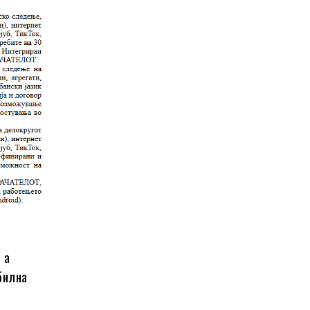
 а
обилна