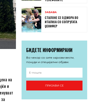
ЗАБАВА
СТАЛОНЕ СЕ ОДМОРА ВО
ИТАЛИЈА СО СОПРУГАТА
ЏЕНИФЕР
БИДЕТЕ ИНФОРМИРАНИ
Во чекор со сите најнови вести,
понуди и специјални објави.
цена на
јќи и
ПРИЈАВИ СЕ
ценуваат
 за