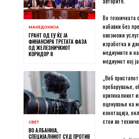
авторите.
Во техничката 
набавки без пр
МАКЕДОНИЈА
овозможи услуг
ГРАНТ ОД ЕУ ЌЕ ЈА
ФИНАНСИРА ТРЕТАТА ФАЗА
изработка и ди
ОД ЖЕЛЕЗНИЧКИОТ
медиумите и на
КОРИДОР 8
медиумот кој ја
„Веб пристапот
пребарување, о
оригиналниот и
оценување на м
конотација, он
стои во технич
СВЕТ
ВО АЛБАНИЈА,
СПЕЦИЈАЛНИОТ СУД ПРОТИВ