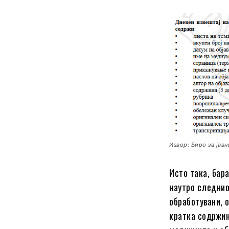
Извор: Биро за јав
Исто така, бар
наутро следнио
обработувани, о
кратка содржин