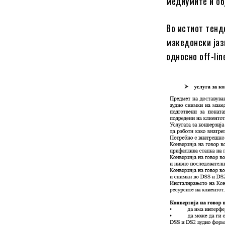
медиумите и об
Во истиот тенде
македонски јаз
односно off-lin