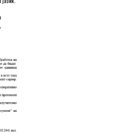
 јазик.
а
,