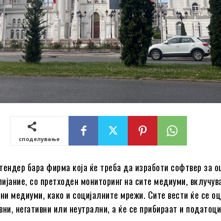
споделување
тендер бара фирма која ќе треба да изработи с
офтвер за о
ијание, со претходен мониторинг на сите медиуми, вклучува
ени медиуми, како и социјалните мрежи.
Сите вести ќе се о
вни, негативни или неутрални, а ќе се прибираат и податоци