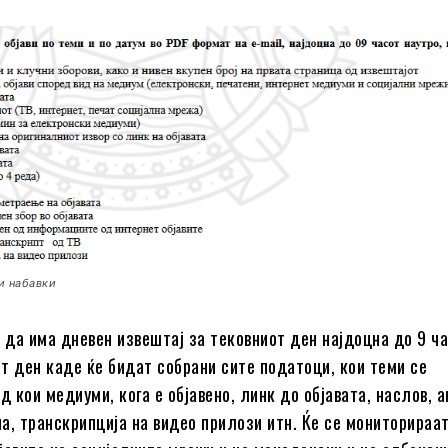
ни набавки
а да има дневен извештај за тековниот ден најдоцна до 9 ч
т ден каде ќе бидат собрани сите податоци, кои теми се
д кои медиуми, кога е објавено, линк до објавата, наслов, а
а, транскрипција на видео прилози итн. Ќе се мониторираа