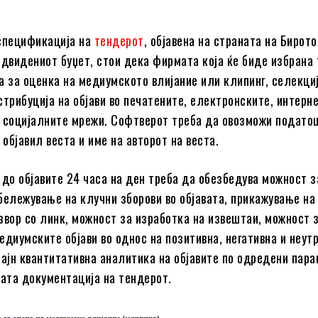
спецификација на
тендерот
, објавена на страната на Бирото
едвидениот буџет, стои дека
фирмата која ќе биде избрана 
а за оценка на медиумското влијание или клипинг, селекциј
стрибуција на објави во печатените, електронските, интерн
 социјалните мрежи. Софтверот треба да овозможи подато
 објавил веста и име на авторот на веста.
 до објавите 24 часа на ден треба да обезбедува можност з
бележување на клучни зборови во објавата, прикажување на
звор со линк, можност за изработка на извештаи, можност 
едиумските објави во однос на позитивна, негативна и неут
лајн квантитативна аналитика на објавите по одредени пара
ката документација на тендерот.