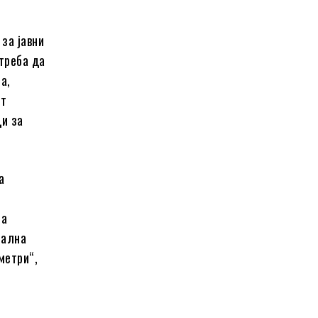
 за јавни
треба да
а,
ет
ци за
а
за
рална
метри“,