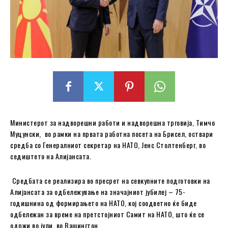
Министерот за надворешни работи и надворешна трговија, Тимчо
Муцунски, во рамки на првата работна посета на Брисел, оствари
средба со Генералниот секретар на НАТО, Јенс Столтенберг, во
седиштето на Алијансата.
Средбата се реализира во пресрет на севкупните подготовки на
Алијансата за одбележување на значајниот јубилеј – 75-
годишнина од формирањето на НАТО, кој соодветно ќе биде
одбележан за време на претстојниот Самит на НАТО, што ќе се
одржи во јули, во Вашингтон.