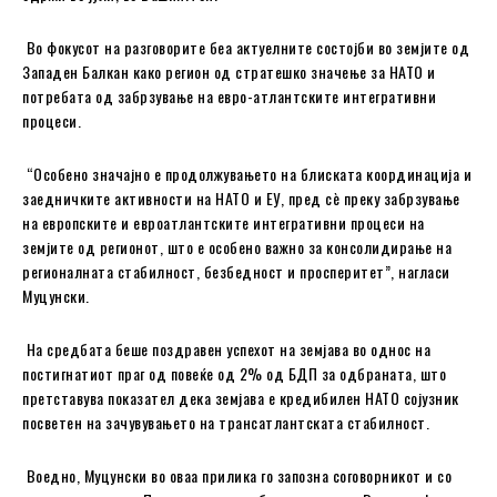
Во фокусот на разговорите беа актуелните состојби во земјите од
Западен Балкан како регион од стратешко значење за НАТО и
потребата од забрзување на евро-атлантските интегративни
процеси.
“Особено значајно е продолжувањето на блиската координација и
заедничките активности на НАТО и ЕУ, пред сѐ преку забрзување
на европските и евроатлантските интегративни процеси на
земјите од регионот, што е особено важно за консолидирање на
регионалната стабилност, безбедност и просперитет”, нагласи
Муцунски.
На средбата беше поздравен успехот на земјава во однос на
постигнатиот праг од повеќе од 2% од БДП за одбраната, што
претставува показател дека земјава е кредибилен НАТО сојузник
посветен на зачувувањето на трансатлантската стабилност.
Воедно, Муцунски во оваа прилика го запозна соговорникот и со