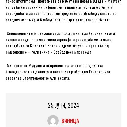
приоритетите од Програмата за работа на новата Влада и фокусот
кој ќе биде ставен на реформските процеси, истакнувајќи ја и
определбата за наш натамошен придонес во обезбедувањето на
заедничкиот мир и безбедност на Евро-атлантската област.
Соговорниците ја реафирмираа поддршката за Украина, како и
силната осуда за руска воена агресија, а разменија мислења за
состојбите во Блискиот Исток и други актуелни прашања од
надворешно – политичка и безбедносна природа.
Министерот Муцунски ги пренесе изразите на највисока
благодарност за долгата и посветена работа на Генералниот
секретар Столтенберг во Алијансата.
25 ЈУНИ, 2024
ВИНИЦА