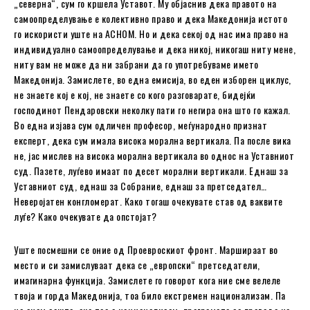
„северна“, сум го кршела Уставот. Му објаснив дека правото на
самоопределување е колективно право и дека Македонија истото
го искористи уште на АСНОМ. Но и дека секој од нас има право на
индивидуално самоопределување и дека никој, никогаш ниту мене,
ниту вам не може да ни забрани да го употребуваме името
Македонија. Замислете, во една емисија, во еден изборен циклус,
не знаете кој е кој, не знаете со кого разговарате, бидејќи
господинот Пендаровски неколку пати го негира она што го кажал.
Во една изјава сум одличен професор, меѓународно признат
експерт, дека сум имала висока морална вертикала. Па после вика
не, јас мислев на висока морална вертикала во однос на Уставниот
суд. Пазете, луѓево имаат по десет морални вертикали. Еднаш за
Уставниот суд, еднаш за Собрание, еднаш за претседател…
Неверојатен конгломерат. Како тогаш очекувате став од ваквите
луѓе? Како очекувате да опстојат?
Уште посмешни се оние од Проевроскиот фронт. Маршираат во
место и си замислуваат дека се „европски“ претседатели,
имагинарна функција. Замислете го говорот кога ние сме велеле
твоја и горда Македонија, тоа било екстремен национализам. Па