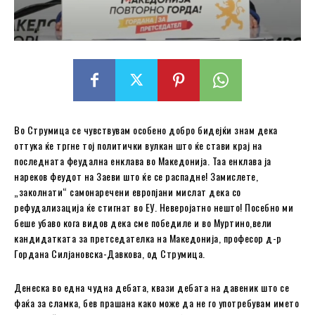
Во Струмица се чувствувам особено добро бидејќи знам дека
оттука ќе тргне тој политички вулкан што ќе стави крај на
последната феудална енклава во Македонија. Таа енклава ја
нареков феудот на Заеви што ќе се распадне! Замислете,
„заколнати“ самонаречени европјани мислат дека со
рефудализација ќе стигнат во ЕУ. Неверојатно нешто! Посебно ми
беше убаво кога видов дека сме победиле и во Муртино,вели
кандидатката за претседателка на Македонија, професор д-р
Гордана Силјановска-Давкова, од Струмица.
Денеска во една чудна дебата, квази дебата на давеник што се
фаќа за сламка, бев прашана како може да не го употребувам името