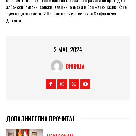
не знам зошто, ако тоа е национализам, програмата се преведе на
албански, турски, српски, влашки, ромски и бошњачки јазик. Кој е
тука националистот? Не, ние не сме – истакна Силјановска
Давкова.
2 МАЈ, 2024
ВИНИЦА
ДОПОЛНИТЕЛНО ПРОЧИТАЈ
МАКЕДОНИЈА