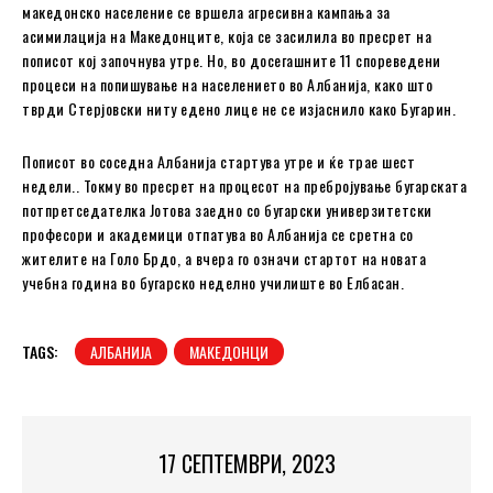
македонско население се вршела агресивна кампања за
асимилација на Македонците, која се засилила во пресрет на
пописот кој започнува утре. Но, во досегашните 11 спореведени
процеси на попишување на населението во Албанија, како што
тврди Стерјовски ниту едено лице не се изјаснило како Бугарин.
Пописот во соседна Албанија стартува утре и ќе трае шест
недели.. Токму во пресрет на процесот на пребројување бугарската
потпретседателка Јотова заедно со бугарски универзитетски
професори и академици отпатува во Албанија се сретна со
жителите на Голо Брдо, а вчера го означи стартот на новата
учебна година во бугарско неделно училиште во Елбасан.
TAGS:
АЛБАНИЈА
МАКЕДОНЦИ
17 СЕПТЕМВРИ, 2023