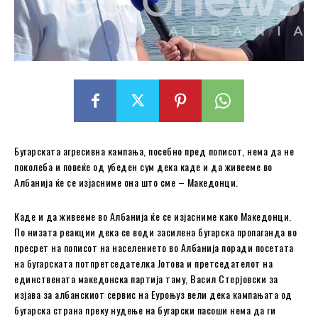
Бугарската агресивна кампања, посебно пред пописот, нема да не
поколеба и повеќе од убеден сум дека каде и да живееме во
Албанија ќе се изјасниме она што сме – Македонци.
Каде и да живееме во Албанија ќе се изјасниме како Македонци.
По низата реакции дека се води засилена бугарска пропаганда во
пресрет на пописот на населението во Албанија поради посетата
на бугарската потпретседателка Јотова и претседателот на
единствената македонска партија таму, Васил Стерјовски за
изјава за албанскиот сервис на Еуроњуз вели дека кампањата од
бугарска странa преку нудење на бугарски пасоши нема да ги