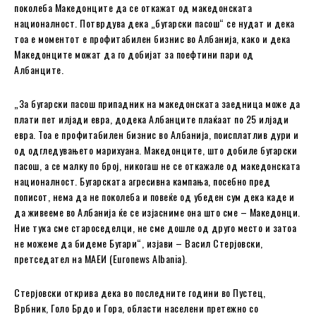
поколеба Македонците да се откажат од македонската
националност. Потврдува дека „бугарски пасош“ се нудат и дека
тоа е моментот е профитабилен бизнис во Албанија, како и дека
Македонците можат да го добијат за поефтини пари од
Албанците.
„За бугарски пасош припадник на македонската заедница може да
плати пет илјади евра, додека Албанците плаќаат по 25 илјади
евра. Тоа е профитабилен бизнис во Албанија, поисплатлив дури и
од одгледувањето марихуана. Македонците, што добиле бугарски
пасош, а се малку по број, никогаш не се откажале од македонската
националност. Бугарската агресивна кампања, посебно пред
пописот, нема да не поколеба и повеќе од убеден сум дека каде и
да живееме во Албанија ќе се изјасниме она што сме – Македонци.
Ние тука сме староседелци, не сме дошле од друго место и затоа
не можеме да бидеме Бугари“, изјави – Васил Стерјовски,
претседател на МАЕИ (Euronews Albania).
Стерјовски открива дека во последните години во Пустец,
Врбник, Голо Брдо и Гора, области населени претежно со