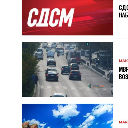
СДС
НАБ
МАК
МВР
ВОЗ
МАК