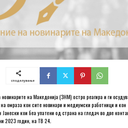
споделување
 новинарите на Македонија (ЗНМ) остро реагира и ги осудув
т на омраза кон сите новинари и медиумски работници и кон
н Јанески кои беа упатени од страна на гледач во две конта
ни 2023 годин, на ТВ 24.