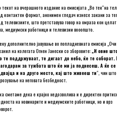
о текот на вчерашното издание на емисијата „Во тек“на тел
 од контактен формат, анонимен гледач изнесе закани за те
од телевизиите, што претставува говор на омраза кон целат
а, медиумски работници и телевизии вооопшто.
еку дополнително јавување во попладневната емисија „Очи 
канил на колегата Огнен Јанески со зборовите:
„И овие шт
о те поддржуваат, те дигаат до небо, ќе те соборат.
лагодарам за тужбата што ќе ми ја поднесеш. А ќе се
двајца и на друго место, кај што живееш ти
“, чин што
грозување на неговата безбедност.
ка сметаме дека е крајно недозволива и е директен притис
едноста на новинарите и медиумските работници, но и врз
оворот.