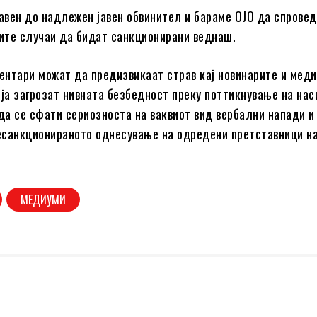
јавен до надлежен јавен обвинител и бараме ОЈО да спровед
вите случаи да бидат санкционирани веднаш.
ментари можат да предизвикаат страв кај новинарите и мед
 ја загрозат нивната безбедност преку поттикнување на нас
 да се сфати сериозноста на ваквиот вид вербални напади и
несанкционираното однесување на одредени претставници н
МЕДИУМИ