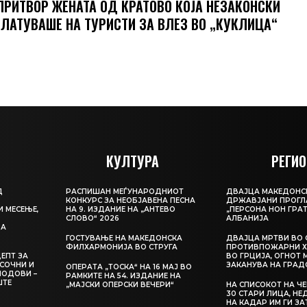
ПРИТВОР ЖЕНАТА ОД КРАТОВО КОЈА НЕЗАКОНСКИ
ЛАТУВАШЕ НА ТУРИСТИ ЗА ВЛЕЗ ВО „КУКЛИЦА“
КУЛТУРА
РЕГИО
Д
РАСПИШАН МЕЃУНАРОДНИОТ
ДВАЈЦА МАКЕДОНС
КОНКУРС ЗА НЕОБЈАВЕНА ПЕСНА
ДРЖАВЈАНИ ПРОГЛ
И МЕСЕЊЕ,
НА 9. ИЗДАНИЕ НА „АНТЕВО
„ПЕРСОНА НОН ГРАТ
СЛОВО“ 2026
АЛБАНИЈА
ЦА
ГОСТУВАЊЕ НА МАКЕДОНСКА
ДВАЈЦА МРТВИ ВО 
ФИЛХАРМОНИЈА ВО СТРУГА
ПРОТИВПОЖАРНИ Х
ЕПТ ЗА
ВО ГРЦИЈА, ОГНОТ 
СОЧНИ И
ЗАКАНУВА НА ГРАД
ОПЕРАТА „ТОСКА“ НА 16 МАЈ ВО
ЛОДОВИ –
РАМКИТЕ НА 54. ИЗДАНИЕ НА
ШТЕ
„МАЈСКИ ОПЕРСКИ ВЕЧЕРИ“
НА СПИСОКОТ НА Ч
30 СТАРИ ЛИЦА, Н
НА КАДАР ИМ ГИ З