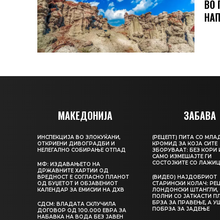
ВО 
НАП
МАКЕДОНИЈА
ЗАБАВА
ИНСПЕКЦИЈА ВО ЗЛОКУЌАНИ,
(РЕЦЕПТ) ПИТА СО МЛА
ОТКРИЕНИ ДИВОГРАДБИ И
КРОМИД ЗА КОЈА СИТЕ
НЕЛЕГАЛНО СОБИРАЊЕ ОТПАД
ЗБОРУВААТ: БЕЗ КОРИ 
САМО ИЗМЕШАЈТЕ ГИ
СОСТОЈКИТЕ СО ЛАЖИ
МФ: ИЗДАВАЊЕТО НА
ДРЖАВНИТЕ ХАРТИИ ОД
ВРЕДНОСТ Е СОГЛАСНО ПЛАНОТ
(ВИДЕО) НАЈДОБРИОТ
ОД БУЏЕТОТ И ОБЈАВЕНИОТ
СТАРИНСКИ КОЛАЧ: РЕЦ
КАЛЕНДАР ЗА ЕМИСИИ НА ДХВ
ЛОНДОНСКИ ШТАНГЛИ, 
ПОЛНИ СО ЈАТКАСТИ П
БРЗА ЗА ПРАВЕЊЕ, А У
СДСМ: ВЛАДАТА СКЛУЧИЛА
ПОБРЗА ЗА ЈАДЕЊЕ
ДОГОВОР ОД 100.000 ЕВРА ЗА
НАБАВКА НА ВОДА БЕЗ ЈАВЕН