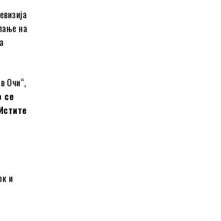
евизија
пање на
а
в Очи“,
о се
 Истите
ок и