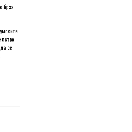
е брза
иумските
илство.
 да се
а