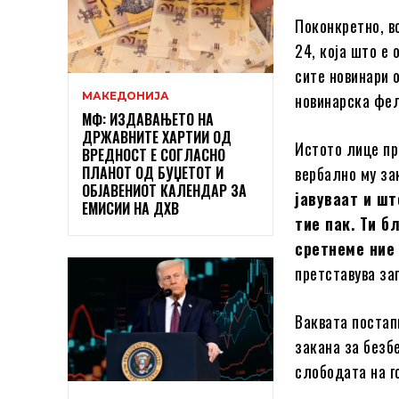
Поконкретно, в
24, која што е
сите новинари 
МАКЕДОНИЈА
новинарска фел
МФ: ИЗДАВАЊЕТО НА
ДРЖАВНИТЕ ХАРТИИ ОД
Истото лице пр
ВРЕДНОСТ Е СОГЛАСНО
ПЛАНОТ ОД БУЏЕТОТ И
вербално му за
ОБЈАВЕНИОТ КАЛЕНДАР ЗА
јавуваат и шт
ЕМИСИИ НА ДХВ
тие пак. Ти б
сретнеме ние 
претставува за
Ваквата постап
закана за безб
слободата на г